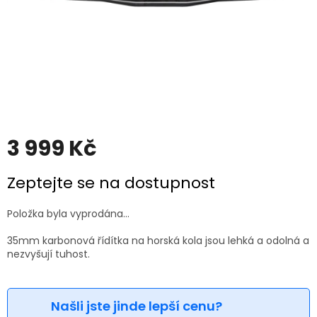
3 999 Kč
Měrná
Zeptejte se na dostupnost
cena:
Položka byla vyprodána…
35mm karbonová řídítka na horská kola jsou lehká a odolná a
nezvyšují tuhost.
Našli jste jinde lepší cenu?