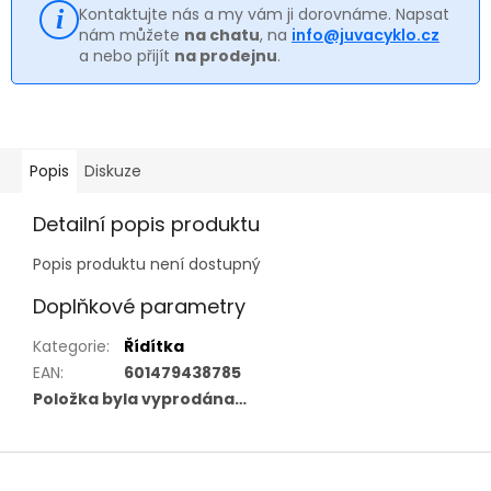
Kontaktujte nás a my vám ji dorovnáme. Napsat
nám můžete
na chatu
, na
info@juvacyklo.cz
a nebo přijít
na prodejnu
.
Popis
Diskuze
Detailní popis produktu
Popis produktu není dostupný
Doplňkové parametry
Kategorie
:
Řídítka
EAN
:
601479438785
Položka byla vyprodána…
Z
á