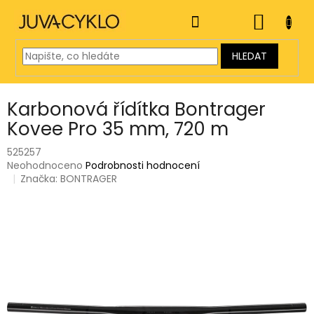
Přejít
na
NÁKUP
obsah
KOŠÍK
HLEDAT
Karbonová řídítka Bontrager
Kovee Pro 35 mm, 720 m
525257
Průměrné
Neohodnoceno
Podrobnosti hodnocení
hodnocení
Značka:
BONTRAGER
produktu
je
0,0
z
5
hvězdiček.