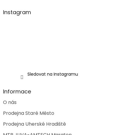
p
a
Instagram
t
í
Sledovat na Instagramu
Informace
O nás
Prodejna Staré Město
Prodejna Uherské Hradiště
MTB JUVA-AMTECH Maraton