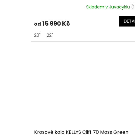
Skladem v Juvacyklu
(1
DETAI
15 990 Kč
od
20"
22"
Krosové kolo KELLYS Cliff 70 Moss Green