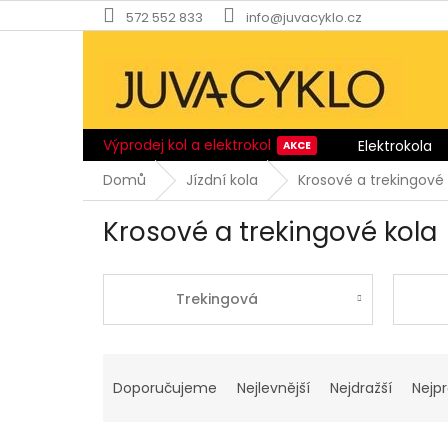
Přejít
572 552 833
info@juvacyklo.cz
na
obsah
Výprodej kol a elektrokol
Elektrokola
Domů
Jízdní kola
Krosové a trekingové 
Krosové a trekingové kola
Trekingová
Ř
a
Doporučujeme
Nejlevnější
Nejdražší
Nejp
z
e