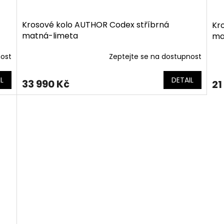
Krosové kolo AUTHOR Codex stříbrná
Kr
matná-limeta
ma
nost
Zeptejte se na dostupnost
L
DETAIL
33 990 Kč
21