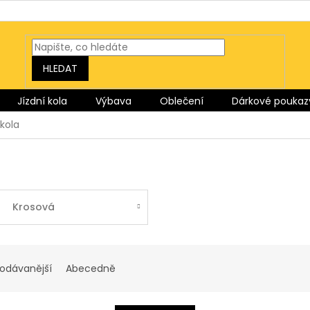
HLEDAT
Jízdní kola
Výbava
Oblečení
Dárkové poukaz
kola
Krosová
rodávanější
Abecedně