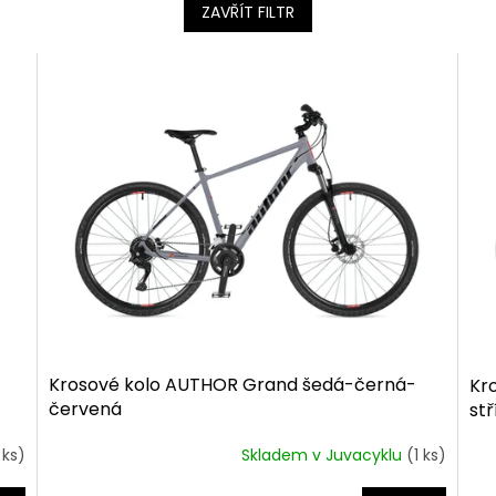
ZAVŘÍT FILTR
Krosové kolo AUTHOR Grand šedá-černá-
Kr
červená
st
 ks)
Skladem v Juvacyklu
(1 ks)