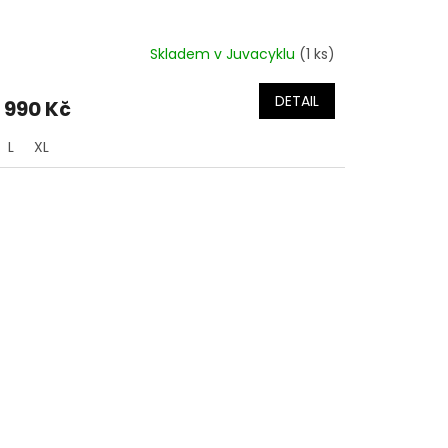
Skladem v Juvacyklu
(1 ks)
DETAIL
 990 Kč
L
XL