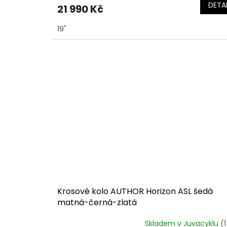
DETAI
21 990 Kč
19"
Krosové kolo AUTHOR Horizon ASL šedá
matná-černá-zlatá
Skladem v Juvacyklu
(1