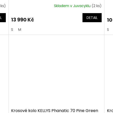
 ks)
Skladem v Juvacyklu
(2 ks)
L
DETAIL
13 990 Kč
10
S
M
S
Krosové kolo KELLYS Phanatic 70 Pine Green
Kr