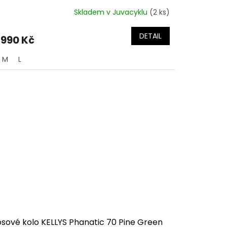
Skladem v Juvacyklu
(2 ks)
DETAIL
 990 Kč
M
L
osové kolo KELLYS Phanatic 70 Pine Green