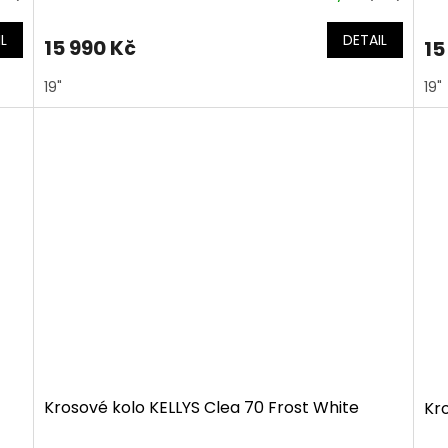
L
DETAIL
15 990 Kč
15
19"
19"
Krosové kolo KELLYS Clea 70 Frost White
Kro