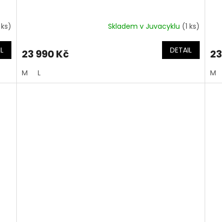
 ks)
Skladem v Juvacyklu
(1 ks)
L
DETAIL
23 990 Kč
23
M
L
M