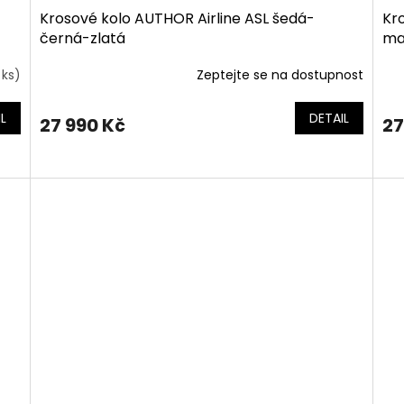
Krosové kolo AUTHOR Airline ASL šedá-
Kr
černá-zlatá
ma
 ks)
Zeptejte se na dostupnost
L
DETAIL
27 990 Kč
27