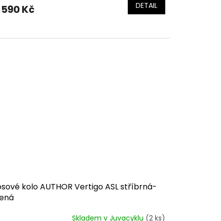
DETAIL
 590 Kč
osové kolo AUTHOR Vertigo ASL stříbrná-
lená
Skladem v Juvacyklu
(2 ks)