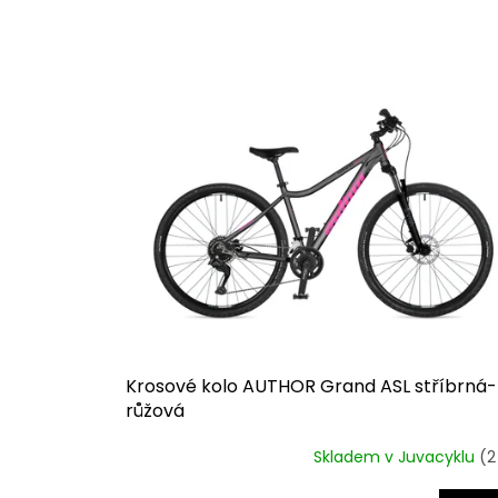
n
í
p
V
r
ý
o
p
d
i
u
s
k
p
t
r
ů
o
d
u
k
t
ů
Krosové kolo AUTHOR Grand ASL stříbrná-
růžová
Skladem v Juvacyklu
(2