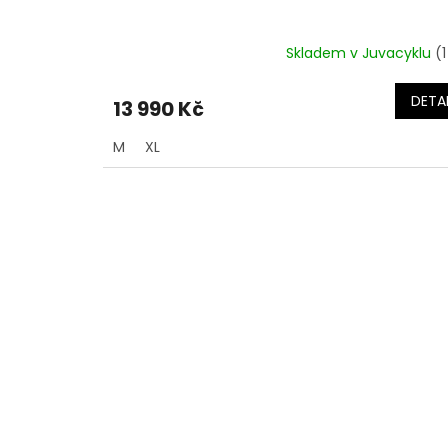
Skladem v Juvacyklu
(1
DETAI
13 990 Kč
M
XL