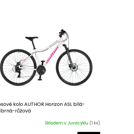
osové kolo AUTHOR Horizon ASL bílá-
říbrná-růžová
Skladem v Juvacyklu
(1 ks)