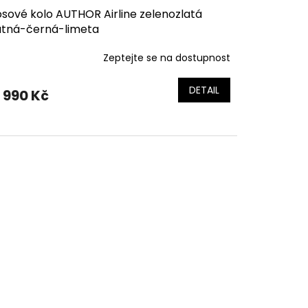
osové kolo AUTHOR Airline zelenozlatá
tná-černá-limeta
Zeptejte se na dostupnost
DETAIL
 990 Kč