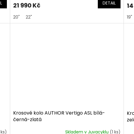
L
DETAIL
21 990 Kč
14
20"
22"
19"
Krosové kolo AUTHOR Vertigo ASL bílá-
Kr
černá-zlatá
ze
 ks)
Skladem v Juvacyklu
(1 ks)