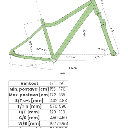
Velikost
17"
19"
Min. postava
[cm]
155
170
Max. postava
[cm]
172
185
S/T c-t
[mm]
432
483
T/T h
[mm]
570
590
H/T
[mm]
120
130
C/S
[mm]
450
450
W/B
[mm]
1077
1098