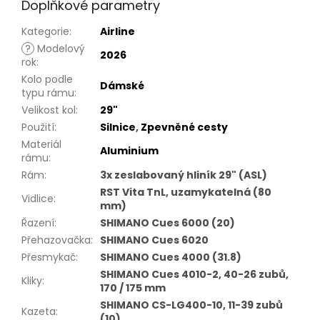
Doplňkové parametry
Kategorie
:
Airline
?
Modelový
2026
rok
:
Kolo podle
Dámské
typu rámu
:
Velikost kol
:
29"
Použití
:
Silnice
,
Zpevněné cesty
Materiál
Aluminium
rámu
:
Rám
:
3x zeslabovaný hliník 29" (ASL)
RST Vita TnL, uzamykatelná (80
Vidlice
:
mm)
Řazení
:
SHIMANO Cues 6000 (20)
Přehazovačka
:
SHIMANO Cues 6020
Přesmykač
:
SHIMANO Cues 4000 (31.8)
SHIMANO Cues 4010-2, 40-26 zubů,
Kliky
:
170 / 175 mm
SHIMANO CS-LG400-10, 11-39 zubů
Kazeta
:
(10)