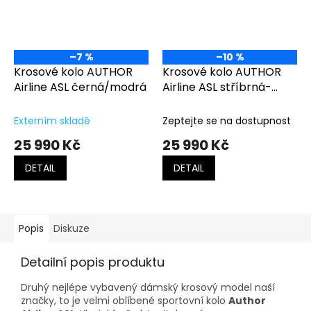
–7 %
–10 %
Krosové kolo AUTHOR
Krosové kolo AUTHOR
Airline ASL černá/modrá
Airline ASL stříbrná-
matná/zelená
Externím skladě
Zeptejte se na dostupnost
25 990 Kč
25 990 Kč
DETAIL
DETAIL
Popis
Diskuze
Detailní popis produktu
Druhý nejlépe vybavený dámský krosový model naší
značky, to je velmi oblíbené sportovní kolo
Author