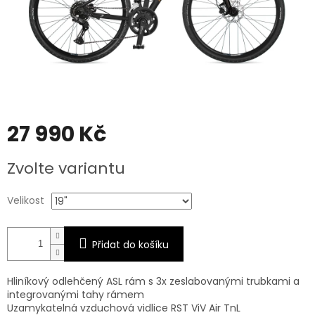
27 990 Kč
Měrná
Zvolte variantu
cena:
Velikost
Přidat do košíku
Hliníkový odlehčený ASL rám s 3x zeslabovanými trubkami a
integrovanými tahy rámem
Uzamykatelná vzduchová vidlice RST ViV Air TnL