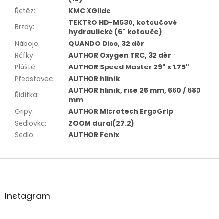
Řetěz
:
KMC XGlide
TEKTRO HD-M530, kotoučové
Brzdy
:
hydraulické (6" kotouče)
Náboje
:
QUANDO Disc, 32 děr
Ráfky
:
AUTHOR Oxygen TRC, 32 děr
Pláště
:
AUTHOR Speed Master 29" x 1.75"
Představec
:
AUTHOR hliník
AUTHOR hliník, rise 25 mm, 660 / 680
Řidítka
:
mm
Gripy
:
AUTHOR Microtech ErgoGrip
Sedlovka
:
ZOOM dural(27.2)
Sedlo
:
AUTHOR Fenix
Z
á
p
a
Instagram
t
í