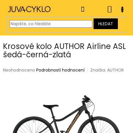
Přejít
na
NÁKUP
obsah
KOŠÍK
HLEDAT
Krosové kolo AUTHOR Airline ASL
šedá-černá-zlatá
Průměrné
Neohodnoceno
Podrobnosti hodnocení
Značka:
AUTHOR
hodnocení
produktu
je
0,0
z
5
hvězdiček.