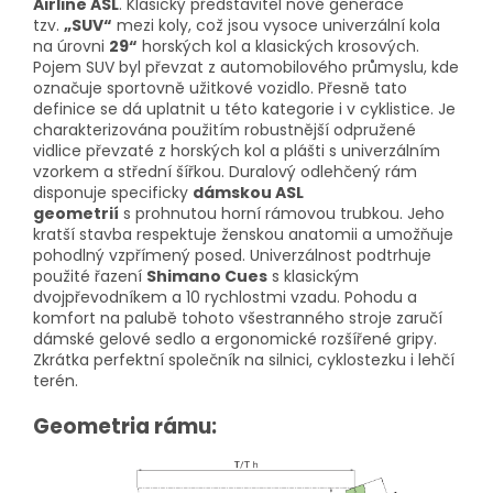
Airline ASL
. Klasický představitel nové generace
tzv.
„SUV“
mezi koly, což jsou vysoce univerzální kola
na úrovni
29“
horských kol a klasických krosových.
Pojem SUV byl převzat z automobilového průmyslu, kde
označuje sportovně užitkové vozidlo. Přesně tato
definice se dá uplatnit u této kategorie i v cyklistice. Je
charakterizována použitím robustnější odpružené
vidlice převzaté z horských kol a plášti s univerzálním
vzorkem a střední šířkou. Duralový odlehčený rám
disponuje specificky
dámskou ASL
geometrií
s prohnutou horní rámovou trubkou. Jeho
kratší stavba respektuje ženskou anatomii a umožňuje
pohodlný vzpřímený posed. Univerzálnost podtrhuje
použité řazení
Shimano Cues
s klasickým
dvojpřevodníkem a 10 rychlostmi vzadu. Pohodu a
komfort na palubě tohoto všestranného stroje zaručí
dámské gelové sedlo a ergonomické rozšířené gripy.
Zkrátka perfektní společník na silnici, cyklostezku i lehčí
terén.
Geometria rámu: