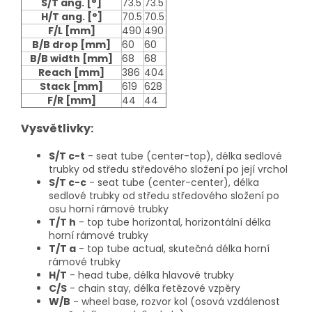
S/T ang.
[°]
73.5
73.5
H/T ang.
[°]
70.5
70.5
F/L
[mm]
490
490
B/B drop
[mm]
60
60
B/B width
[mm]
68
68
Reach
[mm]
386
404
Stack
[mm]
619
628
F/R
[mm]
44
44
Vysvětlivky:
S/T c-t
- seat tube (center-top), délka sedlové
trubky od středu středového složení po její vrchol
S/T c-c
- seat tube (center-center), délka
sedlové trubky od středu středového složení po
osu horní rámové trubky
T/T h
- top tube horizontal, horizontální délka
horní rámové trubky
T/T a
- top tube actual, skutečná délka horní
rámové trubky
H/T
- head tube, délka hlavové trubky
C/S
- chain stay, délka řetězové vzpěry
W/B
- wheel base, rozvor kol (osová vzdálenost