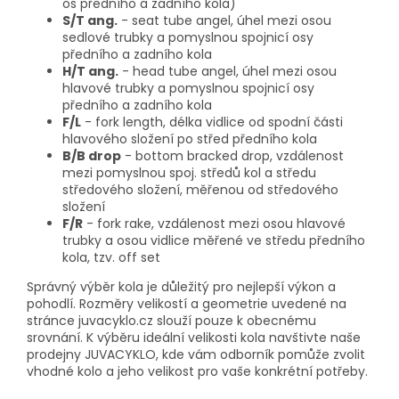
os předního a zadního kola)
S/T ang.
- seat tube angel, úhel mezi osou
sedlové trubky a pomyslnou spojnicí osy
předního a zadního kola
H/T ang.
- head tube angel, úhel mezi osou
hlavové trubky a pomyslnou spojnicí osy
předního a zadního kola
F/L
- fork length, délka vidlice od spodní části
hlavového složení po střed předního kola
B/B drop
- bottom bracked drop, vzdálenost
mezi pomyslnou spoj. středů kol a středu
středového složení, měřenou od středového
složení
F/R
- fork rake, vzdálenost mezi osou hlavové
trubky a osou vidlice měřené ve středu předního
kola, tzv. off set
Správný výběr kola je důležitý pro nejlepší výkon a
pohodlí. Rozměry velikostí a geometrie uvedené na
stránce juvacyklo.cz slouží pouze k obecnému
srovnání. K výběru ideální velikosti kola navštivte naše
prodejny JUVACYKLO, kde vám odborník pomůže zvolit
vhodné kolo a jeho velikost pro vaše konkrétní potřeby.