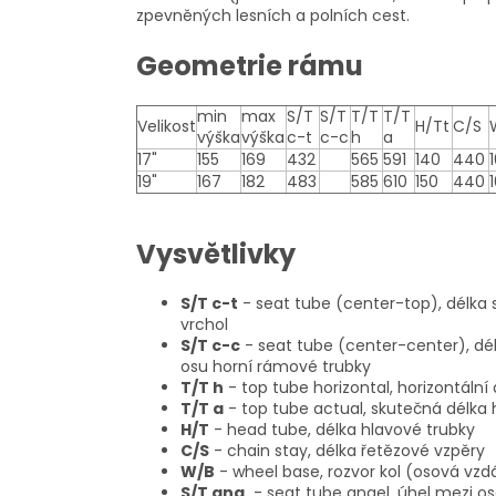
zpevněných lesních a polních cest.
Geometrie rámu
min
max
S/T
S/T
T/T
T/T
Velikost
H/Tt
C/S
výška
výška
c-t
c-c
h
a
17"
155
169
432
565
591
140
440
19"
167
182
483
585
610
150
440
Vysvětlivky
S/T c-t
- seat tube (center-top), délka 
vrchol
S/T c-c
- seat tube (center-center), dé
osu horní rámové trubky
T/T h
- top tube horizontal, horizontáln
T/T a
- top tube actual, skutečná délka
H/T
- head tube, délka hlavové trubky
C/S
- chain stay, délka řetězové vzpěry
W/B
- wheel base, rozvor kol (osová vzd
S/T ang.
- seat tube angel, úhel mezi o