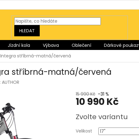
HLEDAT
Jízdní kola
Výbava
Oblečení
Dárkové poukaz
 Integra stříbrná-matná/červená
gra stříbrná-matná/červená
:
AUTHOR
15 990 Kč
–31 %
10 990 Kč
Měrná
Zvolte variantu
cena:
Velikost