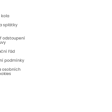
 kola
a splátky
ř odstoupení
uvy
ční řád
ní podmínky
 osobních
ookies