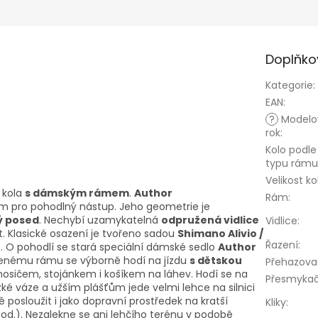
Doplňko
Kategorie
:
EAN
:
?
Modelo
rok
:
Kolo podle
typu rámu
Velikost ko
 kola
s dámským rámem
.
Author
Rám
:
 pro pohodlný nástup. Jeho geometrie je
ý posed
. Nechybí uzamykatelná
odpružená vidlice
Vidlice
:
 Klasické osazení je tvořeno sadou
Shimano Alivio /
Řazení
:
o
. O pohodlí se stará speciální dámské sedlo
Author
íženému rámu se výborně hodí na jízdu
s dětskou
Přehazova
 nosičem, stojánkem i košíkem na láhev. Hodí se na
Přesmyka
zké váze a užším plášťům jede velmi lehce na silnici
posloužit i jako dopravní prostředek na kratší
Kliky
:
od.). Nezalekne se ani lehčího terénu v podobě