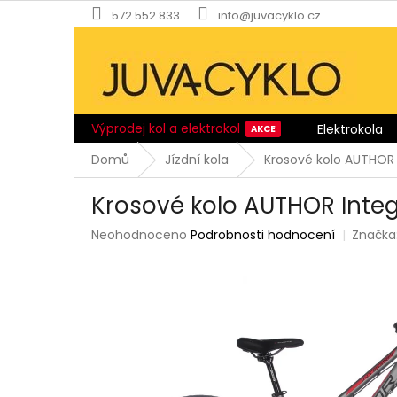
Přejít
572 552 833
info@juvacyklo.cz
na
obsah
Výprodej kol a elektrokol
Elektrokola
Domů
Jízdní kola
Krosové kolo AUTHOR
Krosové kolo AUTHOR Inte
Průměrné
Neohodnoceno
Podrobnosti hodnocení
Značka
hodnocení
produktu
je
0,0
z
5
hvězdiček.