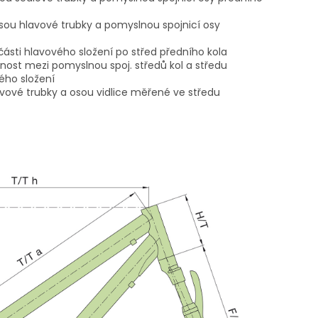
sou hlavové trubky a pomyslnou spojnicí osy
 části hlavového složení po střed předního kola
nost mezi pomyslnou spoj. středů kol a středu
ého složení
avové trubky a osou vidlice měřené ve středu