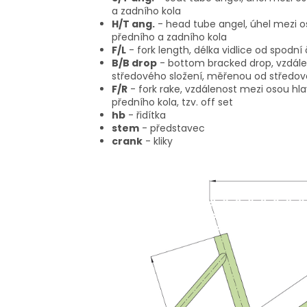
a zadního kola
H/T ang.
- head tube angel, úhel mezi o
předního a zadního kola
F/L
- fork length, délka vidlice od spodní
B/B drop
- bottom bracked drop, vzdále
středového složení, měřenou od středov
F/R
- fork rake, vzdálenost mezi osou hl
předního kola, tzv. off set
hb
- řidítka
stem
- představec
crank
- kliky