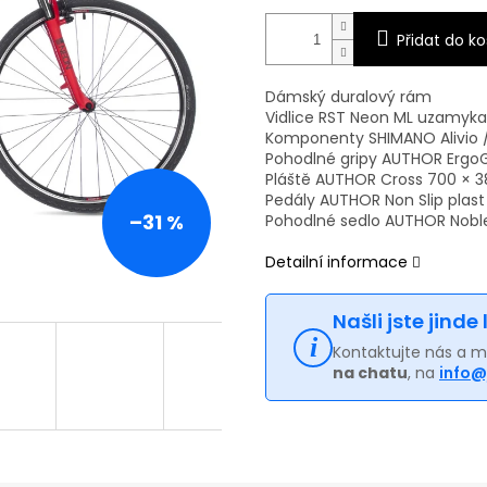
Přidat do ko
Dámský duralový rám
Vidlice RST Neon ML uzamyka
Komponenty SHIMANO Alivio 
Pohodlné gripy AUTHOR ErgoG
Pláště AUTHOR Cross 700 × 3
Pedály AUTHOR Non Slip plast
–31 %
Pohodlné sedlo AUTHOR Nobl
Detailní informace
Našli jste jinde
Kontaktujte nás a 
na chatu
, na
info@