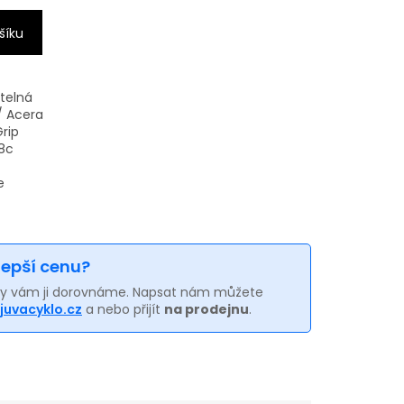
šíku
telná
/ Acera
rip
8c
e
 lepší cenu?
my vám ji dorovnáme. Napsat nám můžete
juvacyklo.cz
a nebo přijít
na prodejnu
.