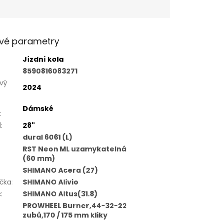
vé parametry
Jízdní kola
8590816083271
vý
2024
Dámské
:
l
:
28"
dural 6061 (L)
RST Neon ML uzamykatelná
(60 mm)
SHIMANO Acera (27)
čka
:
SHIMANO Alivio
č
:
SHIMANO Altus(31.8)
PROWHEEL Burner,44-32-22
zubů,170 / 175 mm kliky