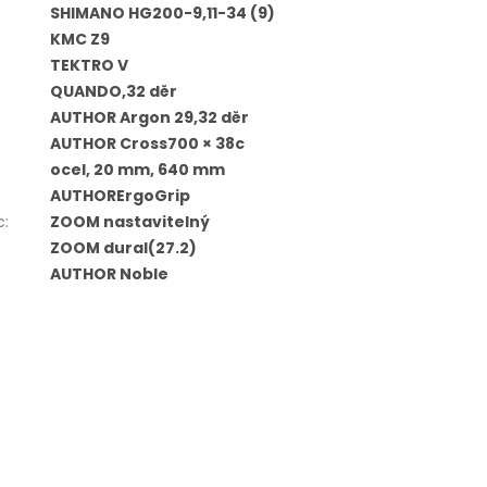
SHIMANO HG200-9,11-34 (9)
KMC Z9
TEKTRO V
QUANDO,32 děr
AUTHOR Argon 29,32 děr
AUTHOR Cross700 × 38c
ocel, 20 mm, 640 mm
AUTHORErgoGrip
c
:
ZOOM nastavitelný
ZOOM dural(27.2)
AUTHOR Noble