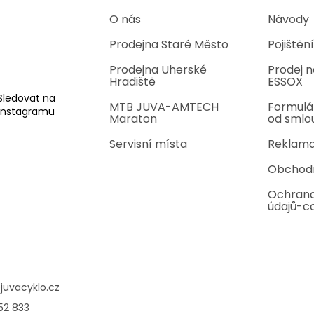
O nás
Návody
Prodejna Staré Město
Pojištění
Prodejna Uherské
Prodej n
Hradiště
ESSOX
Sledovat na
MTB JUVA-AMTECH
Formulá
Instagramu
Maraton
od smlo
Servisní místa
Reklama
Obchod
Ochrana
údajů-c
@
juvacyklo.cz
52 833