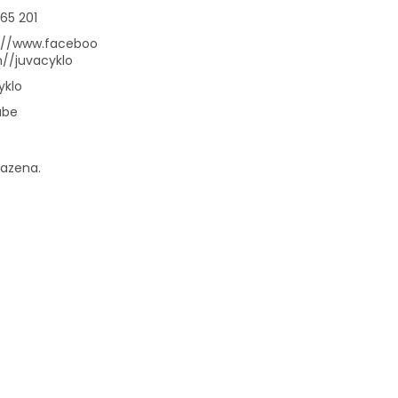
65 201
://www.faceboo
//juvacyklo
yklo
ube
razena.