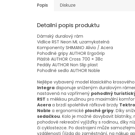
Popis
Diskuze
Detailní popis produktu
Dámský duralový rám
Vidlice RST Neon ML uzamykatelná
Komponenty SHIMANO Alivio / Acera
Pohodlné gripy AUTHOR ErgoGrip
Pláště AUTHOR Cross 700 × 38c
Pedály AUTHOR Non Slip plast
Pohodlné sedlo AUTHOR Noble
Nejlépe vybavený model klasického krosového
Integra
disponuje sníženým duralovým rámem
nastavená na vzpřímený
pohodlný turistick
RST
s měkkou pružinou pro maximální komfort.
Acera
a brzdí spolehlivé ráfkové brzdy
Tektr
Noble
a ergonomické
ploché gripy
. Díky sn
sedačkou
. Kolo je možné dovybavit blatníky,
pohodové rekreační vyjížďky s rodinou, díky ní
či cyklostezce. Po dostrojení může samozřejmě 
vzdálenosti (jízda do zaměstnání, na nákup ap