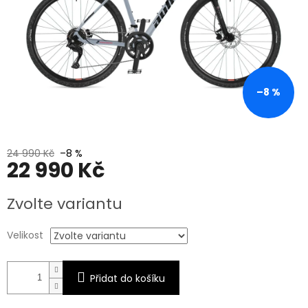
–8 %
24 990 Kč
–8 %
22 990 Kč
Měrná
Zvolte variantu
cena:
Velikost
Přidat do košíku