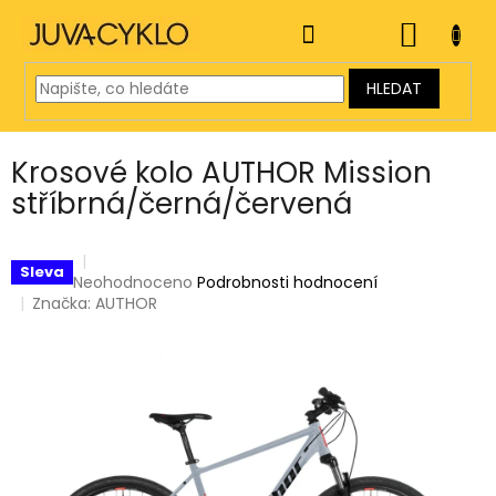
Přejít
na
NÁKUP
obsah
KOŠÍK
HLEDAT
Krosové kolo AUTHOR Mission
stříbrná/černá/červená
Sleva
Průměrné
Neohodnoceno
Podrobnosti hodnocení
hodnocení
Značka:
AUTHOR
produktu
je
0,0
z
5
hvězdiček.