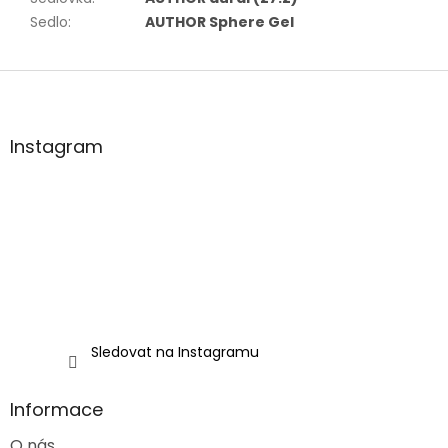
Sedlo
:
AUTHOR Sphere Gel
Z
á
p
a
Instagram
t
í
Sledovat na Instagramu
Informace
O nás