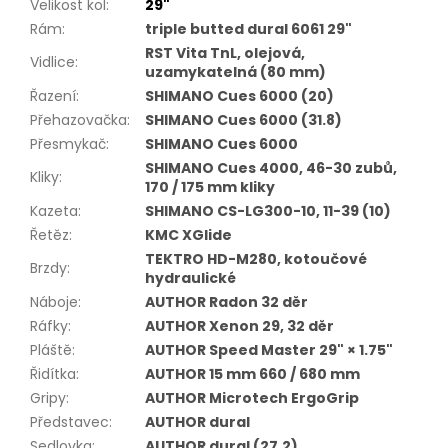
Velikost kol
:
29"
Rám
:
triple butted dural 6061 29"
RST Vita TnL, olejová,
Vidlice
:
uzamykatelná (80 mm)
Řazení
:
SHIMANO Cues 6000 (20)
Přehazovačka
:
SHIMANO Cues 6000 (31.8)
Přesmykač
:
SHIMANO Cues 6000
SHIMANO Cues 4000, 46-30 zubů,
Kliky
:
170 / 175 mm kliky
Kazeta
:
SHIMANO CS-LG300-10, 11-39 (10)
Řetěz
:
KMC XGlide
TEKTRO HD-M280, kotoučové
Brzdy
:
hydraulické
Náboje
:
AUTHOR Radon 32 děr
Ráfky
:
AUTHOR Xenon 29, 32 děr
Pláště
:
AUTHOR Speed Master 29" × 1.75"
Řidítka
:
AUTHOR 15 mm 660 / 680 mm
Gripy
:
AUTHOR Microtech ErgoGrip
Představec
:
AUTHOR dural
Sedlovka
:
AUTHOR dural (27.2)