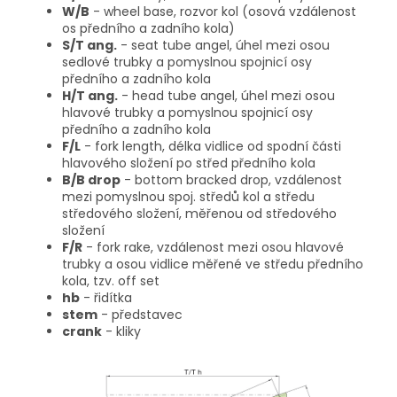
W/B
- wheel base, rozvor kol (osová vzdálenost
os předního a zadního kola)
S/T ang.
- seat tube angel, úhel mezi osou
sedlové trubky a pomyslnou spojnicí osy
předního a zadního kola
H/T ang.
- head tube angel, úhel mezi osou
hlavové trubky a pomyslnou spojnicí osy
předního a zadního kola
F/L
- fork length, délka vidlice od spodní části
hlavového složení po střed předního kola
B/B drop
- bottom bracked drop, vzdálenost
mezi pomyslnou spoj. středů kol a středu
středového složení, měřenou od středového
složení
F/R
- fork rake, vzdálenost mezi osou hlavové
trubky a osou vidlice měřené ve středu předního
kola, tzv. off set
hb
- řidítka
stem
- představec
crank
- kliky