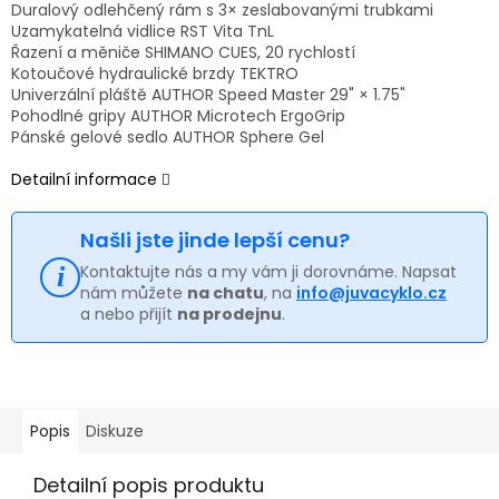
Duralový odlehčený rám s 3× zeslabovanými trubkami
Uzamykatelná vidlice RST Vita TnL
Řazení a měniče SHIMANO CUES, 20 rychlostí
Kotoučové hydraulické brzdy TEKTRO
Univerzální pláště AUTHOR Speed Master 29" × 1.75"
Pohodlné gripy AUTHOR Microtech ErgoGrip
Pánské gelové sedlo AUTHOR Sphere Gel
Detailní informace
Našli jste jinde lepší cenu?
Kontaktujte nás a my vám ji dorovnáme. Napsat
nám můžete
na chatu
, na
info@juvacyklo.cz
a nebo přijít
na prodejnu
.
Popis
Diskuze
Detailní popis produktu