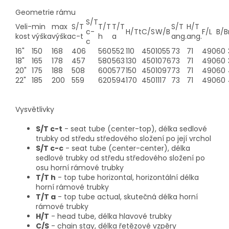
Geometrie rámu
S/T
Veli-
min
max
S/T
T/T
T/T
S/T
H/T
c-
H/Tt
C/S
W/B
F/L
B/B
kost
výška
výška
c-t
h
a
ang.
ang.
c
16"
150
168
406
560
552
110
450
1055
73
71
490
60
18"
165
178
457
580
563
130
450
1076
73
71
490
60
20"
175
188
508
600
577
150
450
1097
73
71
490
60
22"
185
200
559
620
594
170
450
1117
73
71
490
60
Vysvětlivky
S/T c-t
- seat tube (center-top), délka sedlové
trubky od středu středového složení po její vrchol
S/T c-c
- seat tube (center-center), délka
sedlové trubky od středu středového složení po
osu horní rámové trubky
T/T h
- top tube horizontal, horizontální délka
horní rámové trubky
T/T a
- top tube actual, skutečná délka horní
rámové trubky
H/T
- head tube, délka hlavové trubky
C/S
- chain stay, délka řetězové vzpěry