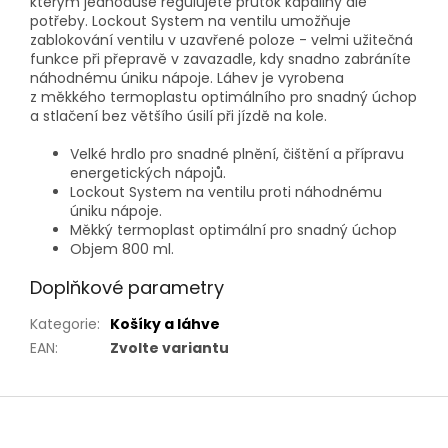
kterým jednoduše regulujete průtok kapaliny dle
potřeby. Lockout System na ventilu umožňuje
zablokování ventilu v uzavřené poloze - velmi užitečná
funkce při přepravě v zavazadle, kdy snadno zabráníte
náhodnému úniku nápoje. Láhev je vyrobena
z měkkého termoplastu optimálního pro snadný úchop
a stlačení bez většího úsilí při jízdě na kole.
Velké hrdlo pro snadné plnění, čištění a přípravu
energetických nápojů.
Lockout System na ventilu proti náhodnému
úniku nápoje.
Měkký termoplast optimální pro snadný úchop
Objem 800 ml.
Doplňkové parametry
Kategorie
:
Košíky a láhve
EAN
:
Zvolte variantu
Z
á