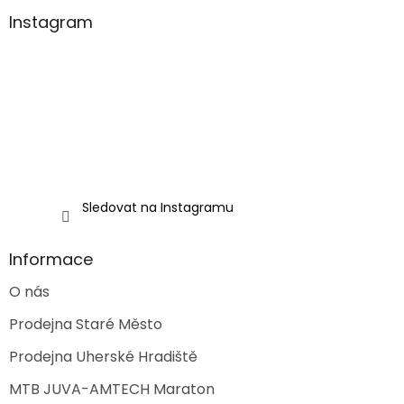
p
a
Instagram
t
í
Sledovat na Instagramu
Informace
O nás
Prodejna Staré Město
Prodejna Uherské Hradiště
MTB JUVA-AMTECH Maraton