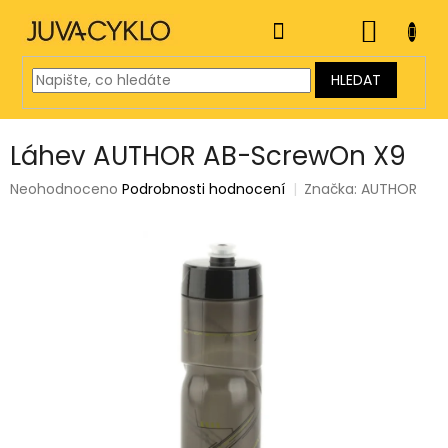
Přejít
na
NÁKUP
obsah
KOŠÍK
HLEDAT
Láhev AUTHOR AB-ScrewOn X9
Průměrné
Neohodnoceno
Podrobnosti hodnocení
Značka:
AUTHOR
hodnocení
produktu
je
0,0
z
5
hvězdiček.