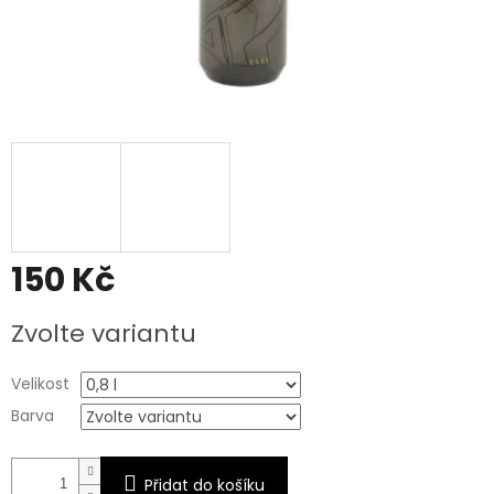
150 Kč
Měrná
Zvolte variantu
cena:
Velikost
Barva
Přidat do košíku