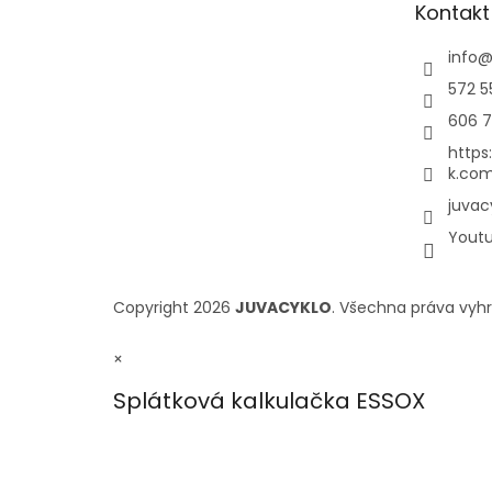
Kontakt
info
572 5
606 7
https
k.com
juvac
Yout
Copyright 2026
JUVACYKLO
. Všechna práva vyh
×
Splátková kalkulačka ESSOX