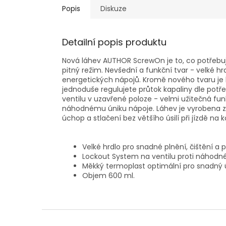
Popis
Diskuze
Detailní popis produktu
Nová láhev AUTHOR ScrewOn je to, co potřebu
pitný režim. Nevšední a funkční tvar - velké hr
energetických nápojů. Kromě nového tvaru je
jednoduše regulujete průtok kapaliny dle pot
ventilu v uzavřené poloze - velmi užitečná fu
náhodnému úniku nápoje. Láhev je vyrobena 
úchop a stlačení bez většího úsilí při jízdě na k
Velké hrdlo pro snadné plnění, čištění a
Lockout System na ventilu proti náhodn
Měkký termoplast optimální pro snadný
Objem 600 ml.
Z
á