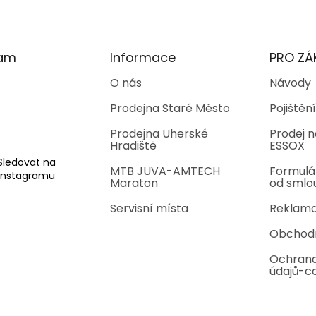
ram
Informace
PRO ZÁ
O nás
Návody
Prodejna Staré Město
Pojištění
Prodejna Uherské
Prodej n
Hradiště
ESSOX
Sledovat na
MTB JUVA-AMTECH
Formulá
Instagramu
Maraton
od smlo
Servisní místa
Reklama
Obchod
Ochrana
údajů-c