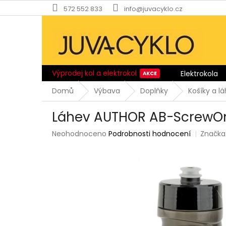
Přejít
572 552 833
info@juvacyklo.cz
na
obsah
Výprodej kol a elektrokol
Elektrokola
Domů
Výbava
Doplňky
Košíky a l
Láhev AUTHOR AB-ScrewO
Průměrné
Neohodnoceno
Podrobnosti hodnocení
Značka
hodnocení
produktu
je
0,0
z
5
hvězdiček.