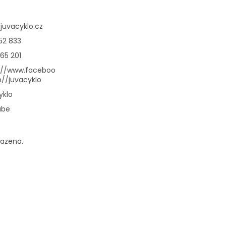
@
juvacyklo.cz
52 833
65 201
://www.faceboo
//juvacyklo
yklo
ube
razena.