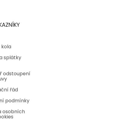
KAZNÍKY
 kola
a splátky
ř odstoupení
uvy
ční řád
ní podmínky
 osobních
ookies