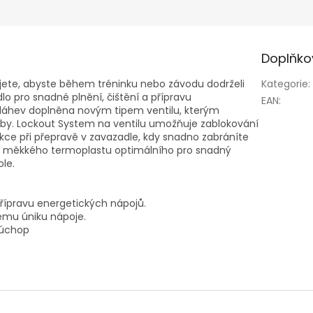
Doplňko
jete, abyste během tréninku nebo závodu dodrželi
Kategorie
:
dlo pro snadné plnění, čištění a přípravu
EAN
:
 láhev doplněna novým tipem ventilu, kterým
řeby. Lockout System na ventilu umožňuje zablokování
nkce při přepravě v zavazadle, kdy snadno zabráníte
z měkkého termoplastu optimálního pro snadný
ole.
 přípravu energetických nápojů.
ému úniku nápoje.
 úchop