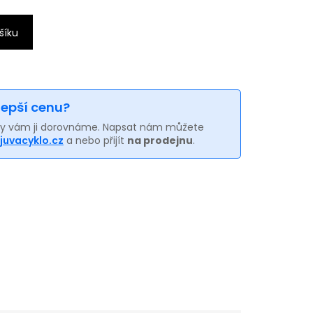
šíku
 lepší cenu?
my vám ji dorovnáme. Napsat nám můžete
juvacyklo.cz
a nebo přijít
na prodejnu
.