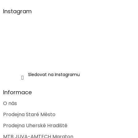
p
a
Instagram
t
í
Sledovat na Instagramu
Informace
O nás
Prodejna Staré Město
Prodejna Uherské Hradiště
MTB JUVA-AMTECH Maraton