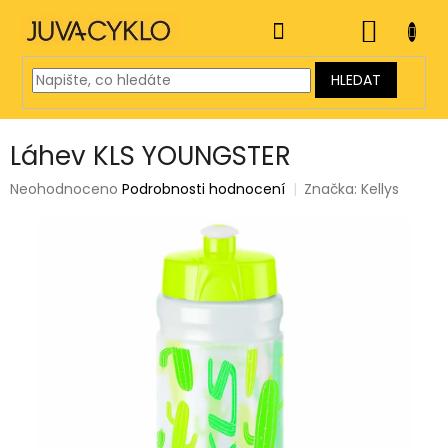
Přejít
na
NÁKUP
obsah
KOŠÍK
HLEDAT
Láhev KLS YOUNGSTER
Průměrné
Neohodnoceno
Podrobnosti hodnocení
Značka:
Kellys
hodnocení
produktu
je
0,0
z
5
hvězdiček.