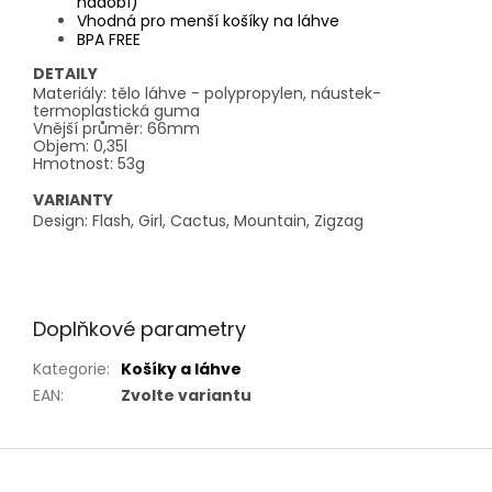
nádobí)
Vhodná pro menší košíky na láhve
BPA FREE
DETAILY
Materiály: tělo láhve - polypropylen, náustek-
termoplastická guma
Vnější průměr: 66mm
Objem: 0,35l
Hmotnost: 53g
VARIANTY
Design: Flash, Girl, Cactus, Mountain, Zigzag
Doplňkové parametry
Kategorie
:
Košíky a láhve
EAN
:
Zvolte variantu
Z
á