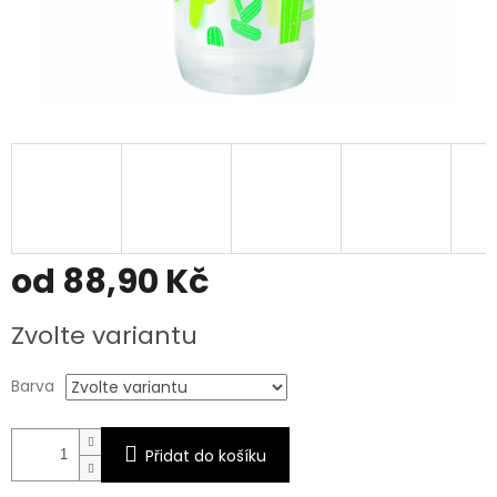
od
88,90 Kč
Měrná
Zvolte variantu
cena:
Barva
Přidat do košíku