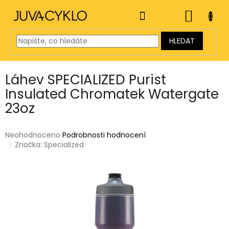
Přejít
na
NÁKUP
obsah
KOŠÍK
HLEDAT
Láhev SPECIALIZED Purist
Insulated Chromatek Watergate
23oz
Průměrné
Neohodnoceno
Podrobnosti hodnocení
hodnocení
Značka:
Specialized
produktu
je
0,0
z
5
hvězdiček.