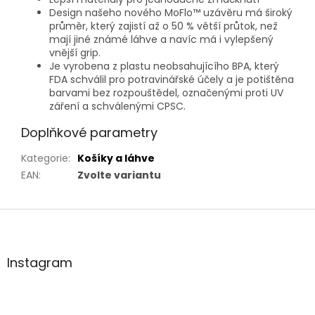
Design našeho nového MoFlo™ uzávěru má široký
průměr, který zajistí až o 50 % větší průtok, než
mají jiné známé láhve a navíc má i vylepšený
vnější grip.
Je vyrobena z plastu neobsahujícího BPA, který
FDA schválil pro potravinářské účely a je potištěna
barvami bez rozpouštědel, označenými proti UV
záření a schválenými CPSC.
Doplňkové parametry
Kategorie
:
Košíky a láhve
EAN
:
Zvolte variantu
Z
á
p
a
Instagram
t
í