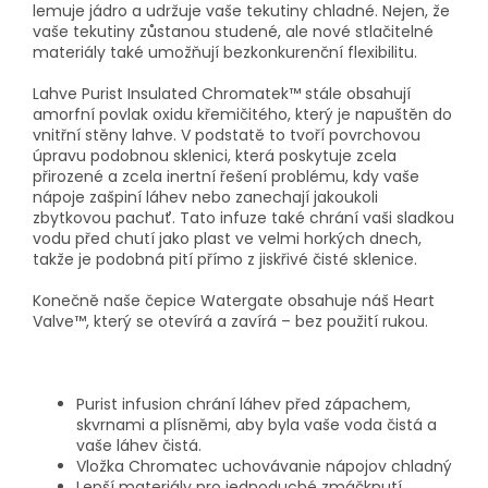
lemuje jádro a udržuje vaše tekutiny chladné.
Nejen, že
vaše tekutiny zůstanou studené, ale nové stlačitelné
materiály také umožňují bezkonkurenční flexibilitu.
Lahve Purist Insulated Chromatek™ stále obsahují
amorfní povlak oxidu křemičitého, který je napuštěn do
vnitřní stěny lahve.
V podstatě to tvoří povrchovou
úpravu podobnou sklenici, která poskytuje zcela
přirozené a zcela inertní řešení problému, kdy vaše
nápoje zašpiní láhev nebo zanechají jakoukoli
zbytkovou pachuť.
Tato infuze také chrání vaši sladkou
vodu před chutí jako plast ve velmi horkých dnech,
takže je podobná pití přímo z jiskřivé čisté sklenice.
Konečně naše čepice Watergate obsahuje náš Heart
Valve™, který se otevírá a zavírá – bez použití rukou.
Purist infusion chrání láhev před zápachem,
skvrnami a plísněmi, aby byla vaše voda čistá a
vaše láhev čistá.
Vložka Chromatec uchovávanie nápojov chladný
Lepší materiály pro jednoduché zmáčknutí