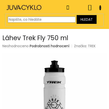
Přejít
na
NÁKUP
obsah
KOŠÍK
HLEDAT
Láhev Trek Fly 750 ml
Průměrné
Neohodnoceno
Podrobnosti hodnocení
Značka:
TREK
hodnocení
produktu
je
0,0
z
5
hvězdiček.