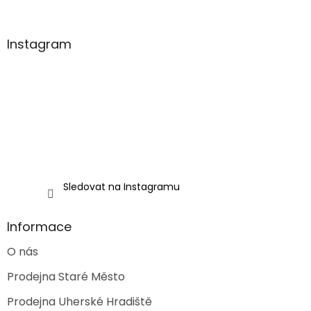
á
p
a
Instagram
t
í
Sledovat na Instagramu
Informace
O nás
Prodejna Staré Město
Prodejna Uherské Hradiště