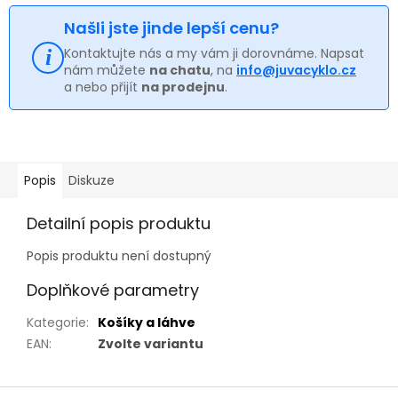
Našli jste jinde lepší cenu?
Kontaktujte nás a my vám ji dorovnáme. Napsat
nám můžete
na chatu
, na
info@juvacyklo.cz
a nebo přijít
na prodejnu
.
Popis
Diskuze
Detailní popis produktu
Popis produktu není dostupný
Doplňkové parametry
Kategorie
:
Košíky a láhve
EAN
:
Zvolte variantu
Z