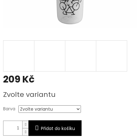
209 Kč
Měrná
Zvolte variantu
cena:
Barva
Přidat do košíku