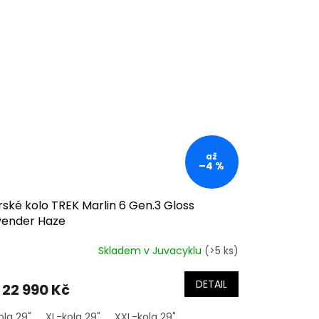
až
–4 %
ské kolo TREK Marlin 6 Gen.3 Gloss
vender Haze
Skladem v Juvacyklu
(>5 ks)
DETAIL
22 990 Kč
ola 29"
XL-kola 29"
XXL-kola 29"