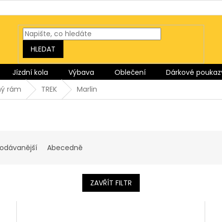
HLEDAT
Jízdní kola
Výbava
Oblečení
Dárkové poukaz
ný rám
TREK
Marlin
rodávanější
Abecedně
ZAVŘÍT FILTR