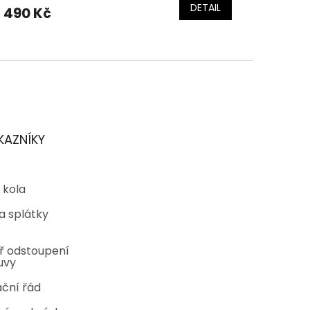
DETAIL
 490 Kč
KAZNÍKY
 kola
a splátky
ř odstoupení
uvy
ční řád