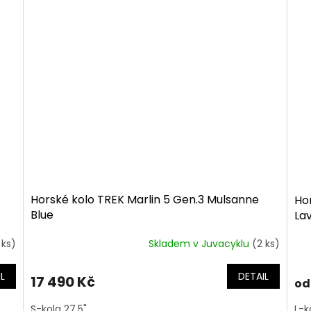
Horské kolo TREK Marlin 5 Gen.3 Mulsanne
Hor
Blue
La
 ks)
Skladem v Juvacyklu
(2 ks)
L
DETAIL
17 490 Kč
od
S-kola 27,5"
L-k