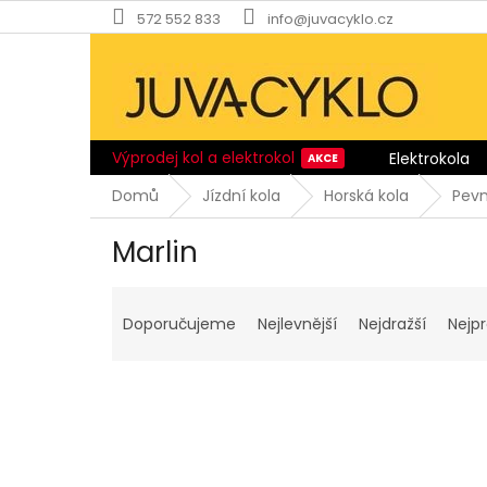
Přejít
572 552 833
info@juvacyklo.cz
na
obsah
Výprodej kol a elektrokol
Elektrokola
Domů
Jízdní kola
Horská kola
Pev
Marlin
Ř
a
Doporučujeme
Nejlevnější
Nejdražší
Nejp
z
e
n
í
p
V
r
ý