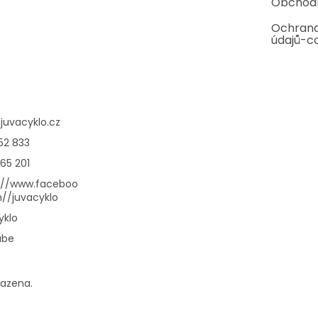
Obchod
Ochrana
údajů-c
@
juvacyklo.cz
52 833
65 201
://www.faceboo
//juvacyklo
yklo
ube
razena.