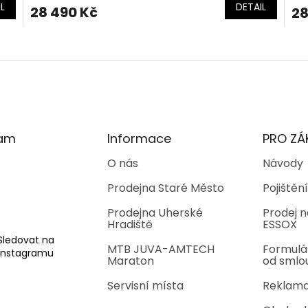
L
DETAIL
28 490 Kč
28
O
v
l
á
d
a
c
í
ram
Informace
PRO ZÁ
p
r
O nás
Návody
v
Prodejna Staré Město
Pojištění
k
y
Prodejna Uherské
Prodej n
v
Hradiště
ESSOX
ý
p
Sledovat na
MTB JUVA-AMTECH
Formulá
i
Instagramu
Maraton
od smlo
s
u
Servisní místa
Reklama