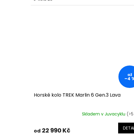
až
–4 
Horské kolo TREK Marlin 6 Gen.3 Lava
Skladem v Juvacyklu
(>5
DETAI
22 990 Kč
od