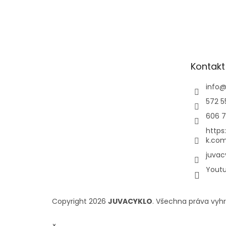
Kontakt
info
572 5
606 7
https
k.com
juvac
Yout
Copyright 2026
JUVACYKLO
. Všechna práva vyh
×