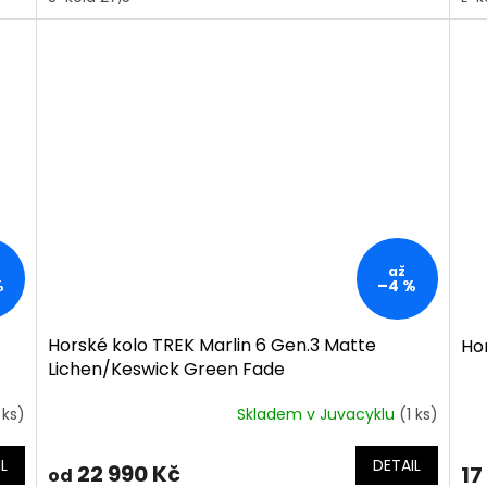
až
%
–4 %
Horské kolo TREK Marlin 6 Gen.3 Matte
Hor
Lichen/Keswick Green Fade
 ks)
Skladem v Juvacyklu
(1 ks)
L
DETAIL
22 990 Kč
17
od