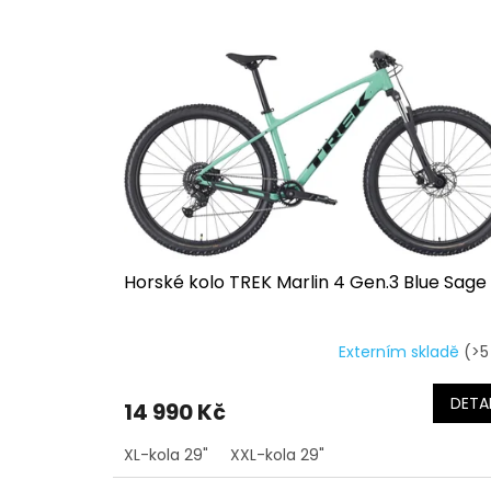
o
p
d
i
u
s
k
p
t
r
ů
o
d
u
k
t
ů
Horské kolo TREK Marlin 4 Gen.3 Blue Sage
Externím skladě
(>5
DETAI
14 990 Kč
XL-kola 29"
XXL-kola 29"