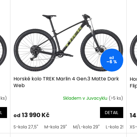
až
–6 %
Horské kolo TREK Marlin 4 Gen.3 Matte Dark
Hor
Web
Fli
 ks)
Skladem v Juvacyklu
(>5 ks)
L
DETAIL
13 990 Kč
14
od
S-kola 27,5"
M-kola 29"
M/L-kola 29"
L-kola 29"
XS-