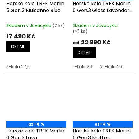
Horské kolo TREK Marlin
Horské kolo TREK Marlin
5 Gen.3 Mulsanne Blue
6 Gen.3 Gloss Lavender
Haze
Skladem v Juvacyklu
(2 ks)
Skladem v Juvacyklu
(>5 ks)
17 490 Kč
22 990 Kč
od
DETAIL
DETAIL
S-kola 27,5"
L-kola 29"
XL-kola 29"
–4 %
–4 %
až
až
Horské kolo TREK Marlin
Horské kolo TREK Marlin
6 Gen.3 Lava
6 Gen.3 Matte