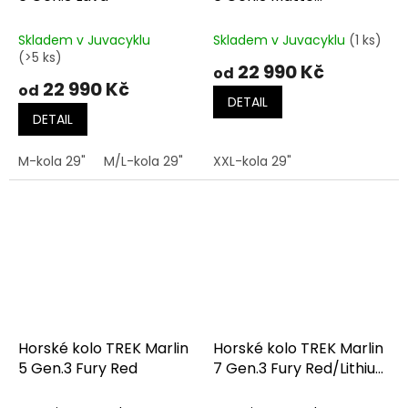
Lichen/Keswick Green
Fade
Skladem v Juvacyklu
Skladem v Juvacyklu
(1 ks)
(>5 ks)
22 990 Kč
od
22 990 Kč
od
DETAIL
DETAIL
M-kola 29"
M/L-kola 29"
L-kola 29"
XXL-kola 29"
Horské kolo TREK Marlin
Horské kolo TREK Marlin
5 Gen.3 Fury Red
7 Gen.3 Fury Red/Lithium
Grey Fade