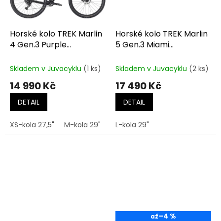
Horské kolo TREK Marlin
Horské kolo TREK Marlin
4 Gen.3 Purple
5 Gen.3 Miami
Flip/Black Fade
Green/Dark Aquatic
Fade
Skladem v Juvacyklu
(1 ks)
Skladem v Juvacyklu
(2 ks)
14 990 Kč
17 490 Kč
DETAIL
DETAIL
XS-kola 27,5"
M-kola 29"
XXL-kola 29"
L-kola 29"
–4 %
až