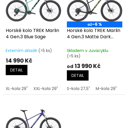
t
s
ů
p
r
o
–6 %
až
d
Horské kolo TREK Marlin
Horské kolo TREK Marlin
u
4 Gen.3 Blue Sage
4 Gen.3 Matte Dark
k
Web
t
Externím skladě
(>5 ks)
Skladem v Juvacyklu
ů
(>5 ks)
14 990 Kč
13 990 Kč
od
DETAIL
DETAIL
XL-kola 29"
XXL-kola 29"
S-kola 27,5"
M-kola 29"
M/