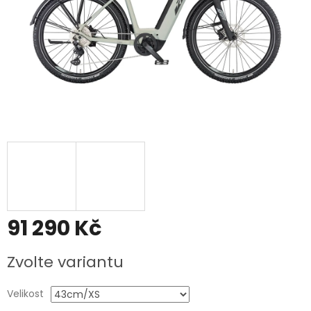
91 290 Kč
Měrná
Zvolte variantu
cena:
Velikost