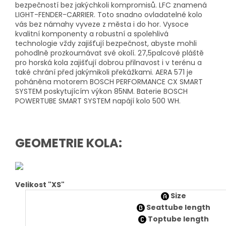
bezpečností bez jakýchkoli kompromisů.
LFC znamená
LIGHT-FENDER-CARRIER.
Toto snadno ovladatelné kolo
vás bez námahy vyveze z města i do hor.
Vysoce
kvalitní komponenty a robustní a spolehlivá
technologie vždy zajišťují bezpečnost, abyste mohli
pohodlně prozkoumávat své okolí.
27,5palcové pláště
pro horská kola zajišťují dobrou přilnavost i v terénu a
také chrání před jakýmikoli překážkami.
AERA 571 je
poháněna motorem BOSCH PERFORMANCE CX SMART
SYSTEM poskytujícím výkon 85NM.
Baterie BOSCH
POWERTUBE SMART SYSTEM napájí kolo 500 WH.
GEOMETRIE KOLA:
Velikost "XS"
Size
Seattube length
Toptube length