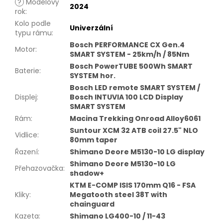
?
Modelový
2024
rok
:
Kolo podle
Univerzální
typu rámu
:
Bosch PERFORMANCE CX Gen.4
Motor
:
SMART SYSTEM - 25km/h / 85Nm
Bosch PowerTUBE 500Wh SMART
Baterie
:
SYSTEM hor.
Bosch LED remote SMART SYSTEM /
Displej
:
Bosch INTUVIA 100 LCD Display
SMART SYSTEM
Rám
:
Macina Trekking Onroad Alloy6061
Suntour XCM 32 ATB coil 27.5" NLO
Vidlice
:
80mm taper
Řazení
:
Shimano Deore M5130-10 LG display
Shimano Deore M5130-10 LG
Přehazovačka
:
shadow+
KTM E-COMP ISIS 170mm Q16 - FSA
Kliky
:
Megatooth steel 38T with
chainguard
Kazeta
:
Shimano LG400-10 / 11-43