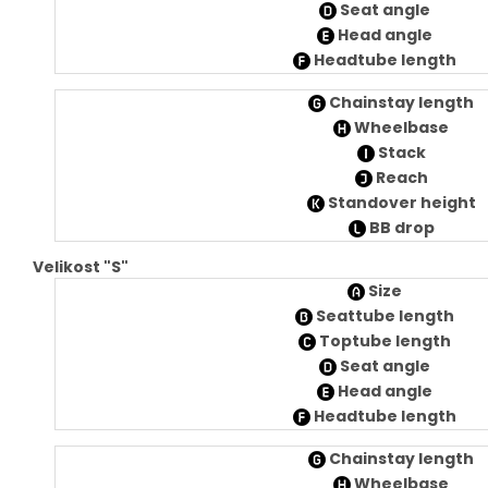
Seat angle
Head angle
Headtube length
Chainstay length
Wheelbase
Stack
Reach
Standover height
BB drop
Velikost "S"
Size
Seattube length
Toptube length
Seat angle
Head angle
Headtube length
Chainstay length
Wheelbase