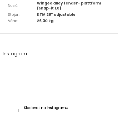
Wingee alloy fender- plattform
Nosič
:
(snap-it 1.0)
Stojan
:
KTM 28" adjustable
Váha
:
26,30 kg
Z
á
p
a
Instagram
t
í
Sledovat na Instagramu