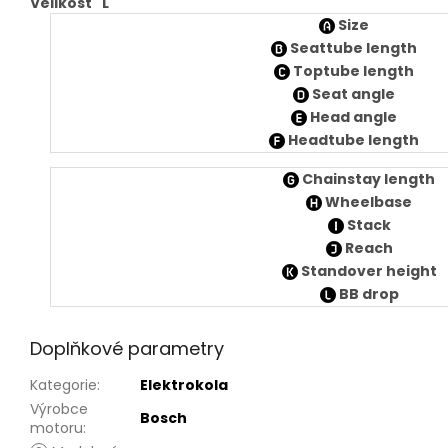
Velikost "L"
Size
Seattube length
Toptube length
Seat angle
Head angle
Headtube length
Chainstay length
Wheelbase
Stack
Reach
Standover height
BB drop
Doplňkové parametry
Kategorie
:
Elektrokola
Výrobce
Bosch
motoru
: