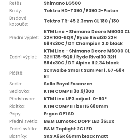
Řetěz
:
Shimano LG500
Brzdy
:
Tektro HD-T390 / E390 2-Piston
Brzdové
Tektro TR-45 2.3mm CL 180 / 180
kotouče
:
KTM Line - Shimano Deore M6000 CL
Přední výplet
:
32H 100-5QR / Ryde Rival30 32H
584x30C / DT Champion 2.0 black
KTM Line - Shimano Deore M6000 CL
Zadní výplet
:
32H 135-5QR / Ryde Rival30 32H
584x30C / DT Alpine II 2.34 black
Schwalbe Smart Sam Perf. 57-584
Pláště
:
RT
Sedlo
:
Selle Royal Essenza+
Sedlovka
:
KTM COMP II 30.9/300
Představec
:
KTM Line UP3 adjust. 0-90°
Řidítka
:
KTM COMP II rizer15 680mm
Gripy
:
Ergon GP1 SD
Přední světlo
:
B&M Lumotec DOPP LED 35Lux
Zadní světlo
:
B&M Toplight 2C LED
Blatníky
:
SKS A65R 65mm black matt