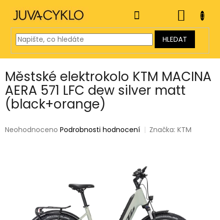
Přejít
na
NÁKUP
obsah
KOŠÍK
HLEDAT
Městské elektrokolo KTM MACINA
AERA 571 LFC dew silver matt
(black+orange)
Průměrné
Neohodnoceno
Podrobnosti hodnocení
Značka:
KTM
hodnocení
produktu
je
0,0
z
5
hvězdiček.