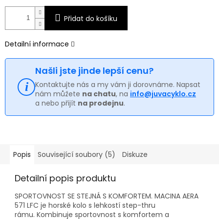
Přidat do košíku
Detailní informace
Našli jste jinde lepší cenu?
Kontaktujte nás a my vám ji dorovnáme. Napsat
nám můžete
na chatu
, na
info@juvacyklo.cz
a nebo přijít
na prodejnu
.
Popis
Související soubory (5)
Diskuze
Detailní popis produktu
SPORTOVNOST SE STEJNÁ S KOMFORTEM.
MACINA AERA
571 LFC je horské kolo s lehkostí step-thru
rámu.
Kombinuje sportovnost s komfortem a