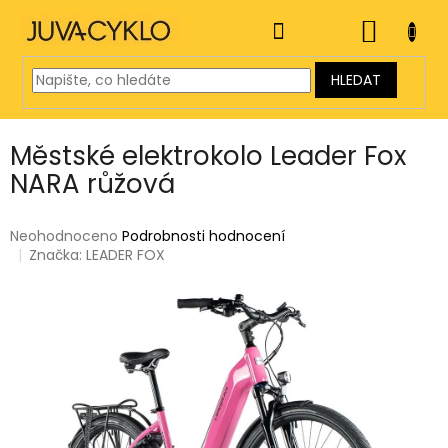
Přejít
na
NÁKUP
obsah
KOŠÍK
HLEDAT
Městské elektrokolo Leader Fox
NARA růžová
Průměrné
Neohodnoceno
Podrobnosti hodnocení
hodnocení
Značka:
LEADER FOX
produktu
je
0,0
z
5
hvězdiček.