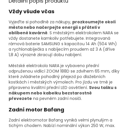
Detailní popis produktu
Vždy všude včas
Vyjeďte si pohodlně za nákupy,
prozkoumejte okolí
města nebo načerpejte energii s přáteli v
oblíbené kavárně
. S městským elektrokolem NARA se
vždy dostanete kamkoliv potřebujete. Integrovaná
rámová baterie SAMSUNG s kapacitou 14 Ah (504 Wh)
a rychlonabíječka s nabíjecím proudem až 3 A (dříve
1,8 A) výrazně zkracují dobu nabíjení.
Městské elektrokolo NARA je vybaveno přední
odpruženou vidlicí ZOOM 188D se zdvihem 65 mm, díky
které zvládnete pohodlný přejezd po dlažebních
kostkách i městských výmolech. Pro jízdu ve tmě je
připraveno kvalitní přední LED osvětlení.
Svou tašku s
nákupem nebo kabelku bezstarostně
převezete
na pevném zadní nosiči.
Zadní motor Bafang
Zadní elektromotor Bafang vyniká velmi plynulým a
tichým chodem. Nabízí nominální výkon 250 W, max.