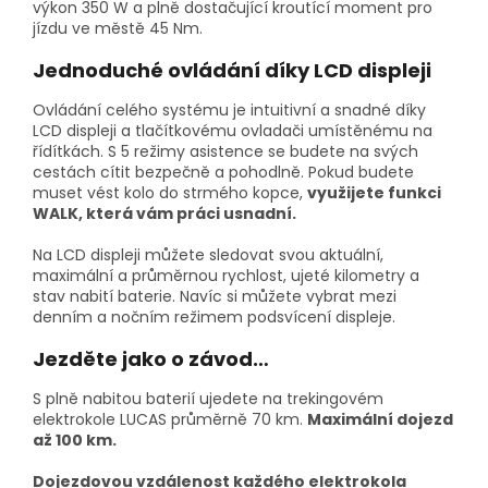
výkon 350 W a plně dostačující kroutící moment pro
jízdu ve městě 45 Nm.
Jednoduché ovládání díky LCD displeji
Ovládání celého systému je intuitivní a snadné díky
LCD displeji a tlačítkovému ovladači umístěnému na
řídítkách. S 5 režimy asistence se budete na svých
cestách cítit bezpečně a pohodlně. Pokud budete
muset vést kolo do strmého kopce,
využijete funkci
WALK, která vám práci usnadní.
Na LCD displeji můžete sledovat svou aktuální,
maximální a průměrnou rychlost, ujeté kilometry a
stav nabití baterie. Navíc si můžete vybrat mezi
denním a nočním režimem podsvícení displeje.
Jezděte jako o závod…
S plně nabitou baterií ujedete na trekingovém
elektrokole LUCAS průměrně 70 km.
Maximální dojezd
až 100 km.
Dojezdovou vzdálenost každého elektrokola