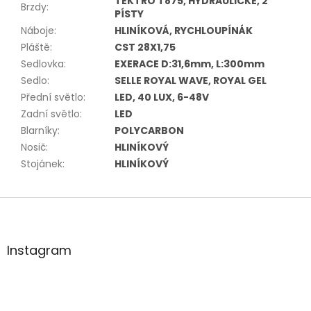
TEKTRO T875, HYDRAULICKÉ, 2
Brzdy
:
PÍSTY
Náboje
:
HLINÍKOVÁ, RYCHLOUPÍNÁK
Pláště
:
CST 28X1,75
Sedlovka
:
EXERACE D:31,6mm, L:300mm
Sedlo
:
SELLE ROYAL WAVE, ROYAL GEL
Přední světlo
:
LED, 40 LUX, 6-48V
Zadní světlo
:
LED
Blarníky
:
POLYCARBON
Nosič
:
HLINÍKOVÝ
Stojánek
:
HLINÍKOVÝ
Z
á
p
a
Instagram
t
í