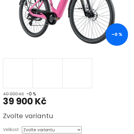
–0 %
40 000 Kč
–0 %
39 900 Kč
Měrná
Zvolte variantu
cena:
Velikost