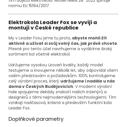
tím dojezd elektrokola. Model NARA 28" 2023 splňuje
normu EU 15194/2017.
Elektrokola Leader Fox se vyvíjí a
montují v České republice
My v Leader Foxu jsme tu proto,
abyste mohli žít
aktivně a užívat si svůj volný čas, jak právě chcete
.
Přesně pro tento účel navrhujeme a vyrábíme široký
sortiment kol včetně elektrokol.
Udržujeme vysokou úroveň kvality, každý model
testujeme a inovujeme několik let, aby odpovídal všem
vašim představám a požadavkům. 100% kontrolujeme
celý výrobní proces, který
udržujeme i nadále u nás
doma v Českých Budějovicích
. V moderní výrobní
hale spojujeme dekády znalostí našich inženýrů a
designérů s těmi nejmodernějšími technologiemi. Tím
vznikají nadčasová, krásná a především funkční kola
Leader Fox.
Doplňkové parametry