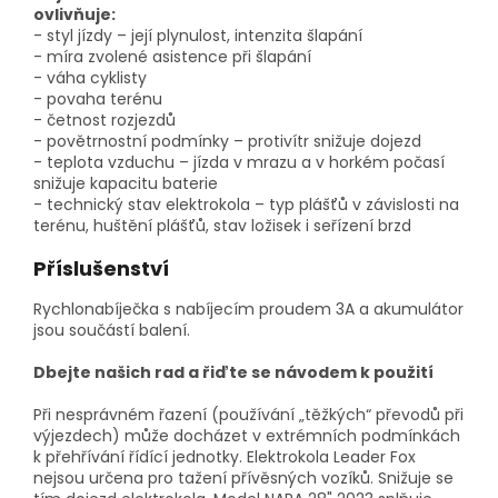
ovlivňuje:
- styl jízdy – její plynulost, intenzita šlapání
- míra zvolené asistence při šlapání
- váha cyklisty
- povaha terénu
- četnost rozjezdů
- povětrnostní podmínky – protivítr snižuje dojezd
- teplota vzduchu – jízda v mrazu a v horkém počasí
snižuje kapacitu baterie
- technický stav elektrokola – typ plášťů v závislosti na
terénu, huštění plášťů, stav ložisek i seřízení brzd
Příslušenství
Rychlonabíječka s nabíjecím proudem 3A a akumulátor
jsou součástí balení.
Dbejte našich rad a řiďte se návodem k použití
Při nesprávném řazení (používání „těžkých“ převodů při
výjezdech) může docházet v extrémních podmínkách
k přehřívání řídící jednotky. Elektrokola Leader Fox
nejsou určena pro tažení přívěsných vozíků. Snižuje se