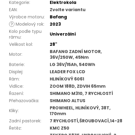
Kategorie
:
Elektrokola
EAN
:
Zvolte variantu
Výrobce motoru
:
Bafang
?
Modelový rok
:
2023
Kolo podle typu
Univerzální
rámu
:
Velikost kol
:
28"
BAFANG ZADNÍ MOTOR,
Motor
:
36V/250W, 45Nm
Baterie
:
LG 36V/15Ah, 540Wh
Displej
:
LEADER FOX LCD
Rám
:
HLINÍKOVÝ 6061
Vidlice
:
ZOOM 188D, ZDVIH 65mm
Řazení
:
SHIMANO M310, 7 RYCHLOSTÍ
Přehazovačka
:
SHIMANO ALTUS
PROWHEEL, HLINÍKOVÝ, 38T,
Kliky
:
170mm
Zadní pastorek
:
7 RYCHLOSTÍ,ŠROUBOVACÍ,14-28
Řetěz
:
KMC Z50