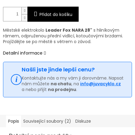
Přidat do košíku
Městské elektrokolo
Leader Fox
NARA 28"
s hliníkovým
rámem, odpruženou přední vidlicí, kotoučovými brzdami.
Projíždějte se po městě s větrem o závod.
Detailní informace
Našli jste jinde lepší cenu?
Kontaktujte nás a my vám ji dorovnáme. Napsat
nám můžete
na chatu
, na
info@juvacyklo.cz
a nebo přijít
na prodejnu
.
Popis
Související soubory (2)
Diskuze