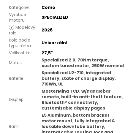
Kategorie
:
Como
Výrobce
SPECIALIZED
motoru
:
?
Modelový
2026
rok
:
Kolo podle
Univerzální
typu rámu
:
Velikost kol
:
27,5"
Specialized 2.0, 70Nm torque,
Motor
:
custom tuned motor, 250W nominal
Specialized U2-710, integrated
Baterie
:
battery, state of charge display,
710Wh, UL
MasterMind TCD, w/handlebar
remote, built-in anti-theft feature,
Displej
:
Bluetooth® connectivity,
customizable display pages
E5 Aluminum, bottom bracket
motor mount, fully integrated &
Rám
:
lockable downtube battery,
internal cable routing, lock and