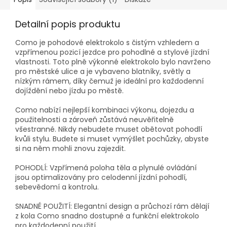
Detailní popis produktu
Como je pohodové elektrokolo s čistým vzhledem a
vzpřímenou pozicí jezdce pro pohodlné a stylové jízdní
vlastnosti. Toto plně výkonné elektrokolo bylo navrženo
pro městské ulice a je vybaveno blatníky, světly a
nízkým rámem, díky čemuž je ideální pro každodenní
dojíždění nebo jízdu po městě.
Como nabízí nejlepší kombinaci výkonu, dojezdu a
použitelnosti a zároveň zůstává neuvěřitelně
všestranné. Nikdy nebudete muset obětovat pohodlí
kvůli stylu. Budete si muset vymýšlet pochůzky, abyste
si na něm mohli znovu zajezdit.
POHODLÍ: Vzpřímená poloha těla a plynulé ovládání
jsou optimalizovány pro celodenní jízdní pohodlí,
sebevědomí a kontrolu.
SNADNÉ POUŽITÍ: Elegantní design a průchozí rám dělají
z kola Como snadno dostupné a funkční elektrokolo
pro každodenní použití.