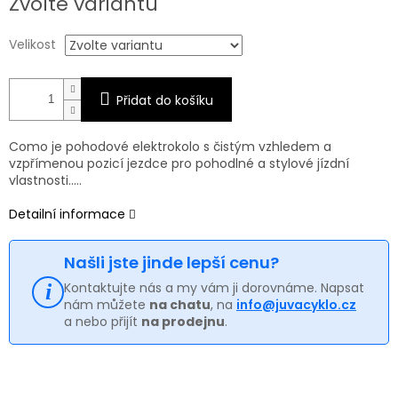
Zvolte variantu
cena:
Velikost
Přidat do košíku
Como je pohodové elektrokolo s čistým vzhledem a
vzpřímenou pozicí jezdce pro pohodlné a stylové jízdní
vlastnosti.....
Detailní informace
Našli jste jinde lepší cenu?
Kontaktujte nás a my vám ji dorovnáme. Napsat
nám můžete
na chatu
, na
info@juvacyklo.cz
a nebo přijít
na prodejnu
.