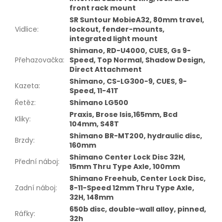
front rack mount
SR Suntour MobieA32, 80mm travel,
Vidlice
:
lockout, fender-mounts,
integrated light mount
Shimano, RD-U4000, CUES, Gs 9-
Přehazovačka
:
Speed, Top Normal, Shadow Design,
Direct Attachment
Shimano, CS-LG300-9, CUES, 9-
Kazeta
:
Speed, 11-41T
Řetěz
:
Shimano LG500
Praxis, Brose Isis,165mm, Bcd
Kliky
:
104mm, S48T
Shimano BR-MT200, hydraulic disc,
Brzdy
:
160mm
Shimano Center Lock Disc 32H,
Přední náboj
:
15mm Thru Type Axle, 100mm
Shimano Freehub, Center Lock Disc,
Zadní náboj
:
8-11-Speed 12mm Thru Type Axle,
32H, 148mm
650b disc, double-wall alloy, pinned,
Ráfky
:
32h