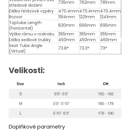
735mm
762mm
781mm
středové složení
Délka řetězové vzpěry
470.4mm
470.4mm
470.4mm
Rozvor
1194mm
1221mm
1241mm
Toptube Length
630mm
666mm
695mm
(horizontal)
Výška rámu v rozkroku
355mm
355mm
355mm
Délka sedlové trubky
450mm
450mm
460mm
Seat Tube Angle
73.8°
73.3°
73°
(Virtual)
Velikosti:
Doplňkové parametry