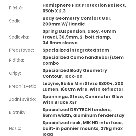
Hemisphere Flat Protection Reflect,
Pláště
:
650b X 2.3
Body Geometry Comfort Gel,
Sedlo
:
200mm W/ Handle
Spring suspension, alloy, 40mm
Sedlovka
:
travel, 30.9mm, 2-bolt clamp,
34.9mm sleeve
Představec
:
Specialized integrated stem
Specialized Como handlebar/stem
Řidítka
:
combo
Specialized Body Geometry
Gripy
:
Contour, lock-on
Lezyne, Ebike Mini Stvzo E300+, 300
Přední světlo
:
Lumen, 160Cm Wire, With Reflector
Spanninga, Stvzo, Commuter Glow
Zadní světlo
:
With Brake XEr
Specialized DRYTECH fenders,
Blatníky
:
65mm width, aluminum fenderstay
Specialized rack, MIK HD interface,
Nosič
:
built-in pannier mounts, 27kg max
load