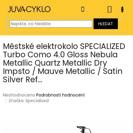
Přejít
na
NÁKUP
obsah
KOŠÍK
HLEDAT
Městské elektrokolo SPECIALIZED
Turbo Como 4.0 Gloss Nebula
Metallic Quartz Metallic Dry
Impsto / Mauve Metallic / Satin
Silver Ref...
Průměrné
Neohodnoceno
Podrobnosti hodnocení
hodnocení
Značka:
Specialized
produktu
je
0,0
z
5