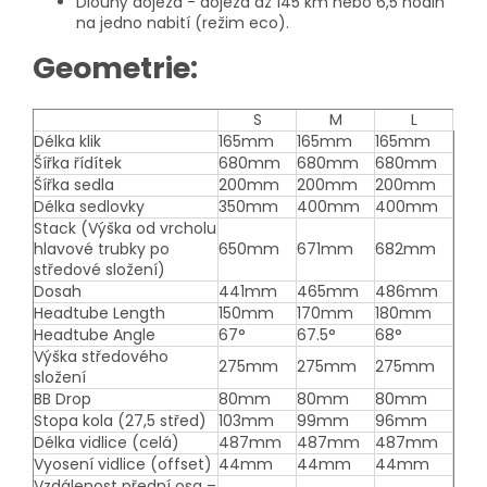
Dlouhý dojezd - dojezd až 145 km nebo 6,5 hodin
na jedno nabití (režim eco).
Geometrie:
S
M
L
Délka klik
165mm
165mm
165mm
Šířka řídítek
680mm
680mm
680mm
Šířka sedla
200mm
200mm
200mm
Délka sedlovky
350mm
400mm
400mm
Stack (Výška od vrcholu
hlavové trubky po
650mm
671mm
682mm
středové složení)
Dosah
441mm
465mm
486mm
Headtube Length
150mm
170mm
180mm
Headtube Angle
67°
67.5°
68°
Výška středového
275mm
275mm
275mm
složení
BB Drop
80mm
80mm
80mm
Stopa kola (27,5 střed)
103mm
99mm
96mm
Délka vidlice (celá)
487mm
487mm
487mm
Vyosení vidlice (offset)
44mm
44mm
44mm
Vzdálenost přední osa –