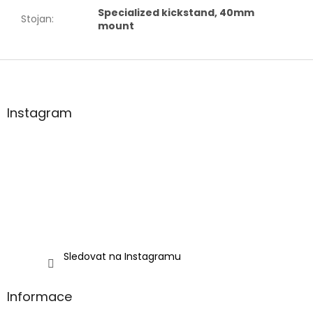
Specialized kickstand, 40mm
Stojan
:
mount
Z
á
p
a
Instagram
t
í
Sledovat na Instagramu
Informace