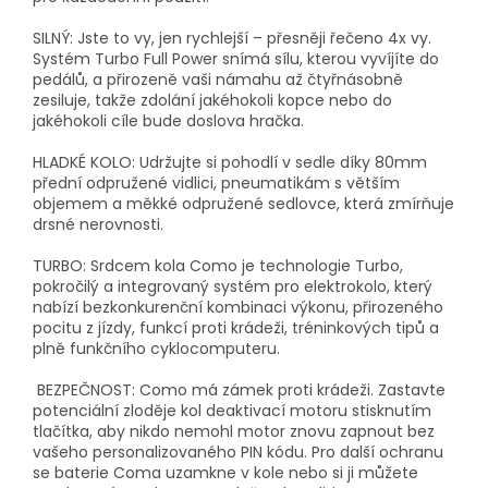
SILNÝ: Jste to vy, jen rychlejší – přesněji řečeno 4x vy.
Systém Turbo Full Power snímá sílu, kterou vyvíjíte do
pedálů, a přirozeně vaši námahu až čtyřnásobně
zesiluje, takže zdolání jakéhokoli kopce nebo do
jakéhokoli cíle bude doslova hračka.
HLADKÉ KOLO: Udržujte si pohodlí v sedle díky 80mm
přední odpružené vidlici, pneumatikám s větším
objemem a měkké odpružené sedlovce, která zmírňuje
drsné nerovnosti.
TURBO: Srdcem kola Como je technologie Turbo,
pokročilý a integrovaný systém pro elektrokolo, který
nabízí bezkonkurenční kombinaci výkonu, přirozeného
pocitu z jízdy, funkcí proti krádeži, tréninkových tipů a
plně funkčního cyklocomputeru.
BEZPEČNOST: Como má zámek proti krádeži. Zastavte
potenciální zloděje kol deaktivací motoru stisknutím
tlačítka, aby nikdo nemohl motor znovu zapnout bez
vašeho personalizovaného PIN kódu. Pro další ochranu
se baterie Coma uzamkne v kole nebo si ji můžete