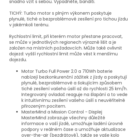
snadno vzít s sebou. Vypadněte, banditi.
TICHÝ: Turbo motor s plným výkonem poskytuje
plynulé, tiché a bezproblémové zesílení pro tichou jízdu
v jakémkoli terénu.
Rychlostní limit, při kterém motor přestane pracovat,
se může v jednotlivých regionech výrazně lišit a je
založen na místních požadavcích. Může také ovlivnit
dojezd: vyšší rychlostní limit může vést k menšímu
dojezdu.
Motor Turbo Full Power 2.0 a 710Wh baterie
nabízejí bezkonkurenční zážitek z jízdy a poskytují
plynulé, bezproblémové a šokujícím způsobem
tiché zesílení vašeho úsilí až do rychlosti 25 km/h.
Integrovaný ovladač reaguje na šlapání a to vede
k intuitivnímu zesílení vašeho úsilí s neuvěřitelně
přirozeným pocitem.
MasterMind a Mission Control - Displej
MasterMind zobrazuje všechny důležité
informace o vaší jízdě, umožňuje ladění úrovně
podpory v reálném čase a umožňuje aktualizace
over-the-air (bezdrátově), takže se vaše kolo