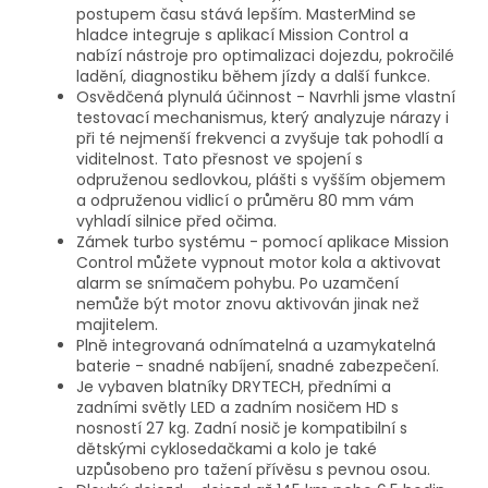
postupem času stává lepším. MasterMind se
hladce integruje s aplikací Mission Control a
nabízí nástroje pro optimalizaci dojezdu, pokročilé
ladění, diagnostiku během jízdy a další funkce.
Osvědčená plynulá účinnost - Navrhli jsme vlastní
testovací mechanismus, který analyzuje nárazy i
při té nejmenší frekvenci a zvyšuje tak pohodlí a
viditelnost. Tato přesnost ve spojení s
odpruženou sedlovkou, plášti s vyšším objemem
a odpruženou vidlicí o průměru 80 mm vám
vyhladí silnice před očima.
Zámek turbo systému - pomocí aplikace Mission
Control můžete vypnout motor kola a aktivovat
alarm se snímačem pohybu. Po uzamčení
nemůže být motor znovu aktivován jinak než
majitelem.
Plně integrovaná odnímatelná a uzamykatelná
baterie - snadné nabíjení, snadné zabezpečení.
Je vybaven blatníky DRYTECH, předními a
zadními světly LED a zadním nosičem HD s
nosností 27 kg. Zadní nosič je kompatibilní s
dětskými cyklosedačkami a kolo je také
uzpůsobeno pro tažení přívěsu s pevnou osou.