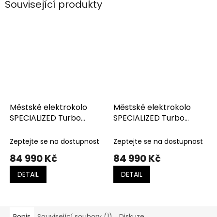
Související produkty
Městské elektrokolo
Městské elektrokolo
SPECIALIZED Turbo
SPECIALIZED Turbo
Como 4.0 Gloss
Como 4.0 Gloss Metallic
Dolomite Metallic / Satin
Dark Navy / Satin Silver
Zeptejte se na dostupnost
Zeptejte se na dostupnost
Black Reflective
Reflective
84 990 Kč
84 990 Kč
DETAIL
DETAIL
Popis
Související soubory (1)
Diskuze