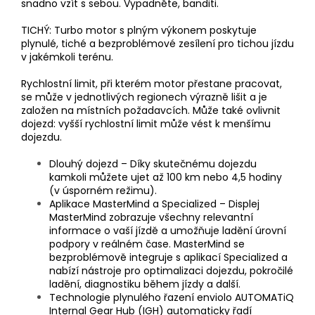
snadno vzít s sebou. Vypadněte, banditi.
TICHÝ: Turbo motor s plným výkonem poskytuje
plynulé, tiché a bezproblémové zesílení pro tichou jízdu
v jakémkoli terénu.
Rychlostní limit, při kterém motor přestane pracovat,
se může v jednotlivých regionech výrazně lišit a je
založen na místních požadavcích. Může také ovlivnit
dojezd: vyšší rychlostní limit může vést k menšímu
dojezdu.
Dlouhý dojezd – Díky skutečnému dojezdu
kamkoli můžete ujet až 100 km nebo 4,5 hodiny
(v úsporném režimu).
Aplikace MasterMind a Specialized – Displej
MasterMind zobrazuje všechny relevantní
informace o vaší jízdě a umožňuje ladění úrovní
podpory v reálném čase. MasterMind se
bezproblémově integruje s aplikací Specialized a
nabízí nástroje pro optimalizaci dojezdu, pokročilé
ladění, diagnostiku během jízdy a další.
Technologie plynulého řazení enviolo AUTOMATiQ
Internal Gear Hub (IGH) automaticky řadí