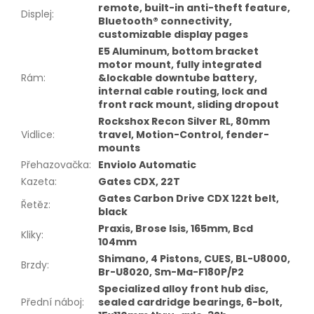
remote, built-in anti-theft feature,
Displej
:
Bluetooth® connectivity,
customizable display pages
E5 Aluminum, bottom bracket
motor mount, fully integrated
Rám
:
&lockable downtube battery,
internal cable routing, lock and
front rack mount, sliding dropout
Rockshox Recon Silver RL, 80mm
Vidlice
:
travel, Motion-Control, fender-
mounts
Přehazovačka
:
Enviolo Automatic
Kazeta
:
Gates CDX, 22T
Gates Carbon Drive CDX 122t belt,
Řetěz
:
black
Praxis, Brose Isis, 165mm, Bcd
Kliky
:
104mm
Shimano, 4 Pistons, CUES, BL-U8000,
Brzdy
:
Br-U8020, Sm-Ma-F180P/P2
Specialized alloy front hub disc,
Přední náboj
:
sealed cardridge bearings, 6-bolt,