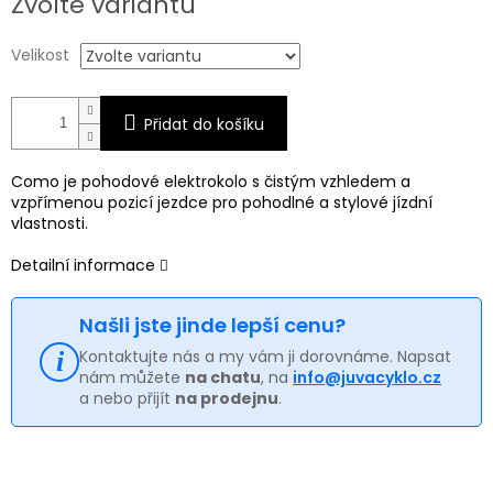
Zvolte variantu
cena:
Velikost
Přidat do košíku
Como je pohodové elektrokolo s čistým vzhledem a
vzpřímenou pozicí jezdce pro pohodlné a stylové jízdní
vlastnosti.
Detailní informace
Našli jste jinde lepší cenu?
Kontaktujte nás a my vám ji dorovnáme. Napsat
nám můžete
na chatu
, na
info@juvacyklo.cz
a nebo přijít
na prodejnu
.