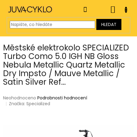
Přejít
na
NÁKUP
obsah
KOŠÍK
HLEDAT
Městské elektrokolo SPECIALIZED
Turbo Como 5.0 IGH NB Gloss
Nebula Metallic Quartz Metallic
Dry Impsto / Mauve Metallic /
Satin Silver Ref...
Průměrné
Neohodnoceno
Podrobnosti hodnocení
hodnocení
Značka:
Specialized
produktu
je
0,0
z
5