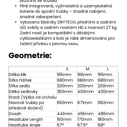
blížícího se vozidla.
Plně integrovaná, vyjímatelná a uzamykatelná
baterie do spodní trubky – Snadné nabíjení,
snadné zabezpečení.
Vybaveno blatníky DRYTECH, předními a zadními
LED světly a zadním nosičem HD s nosností 27 kg.
Zadní nosič je kompatibilní s dětskými
cyklosedačkami a kolo je také dimenzováno pro
tažení přívěsu s pevnou osou.
Geometrie:
S
M
L
Délka klik
165mm
165mm
165mm
Šířka řídítek
680mm
680mm
680mm
Šířka sedla
200mm
200mm
200mm
Délka sedlovky
350mm
400mm
400mm
Stack (Výška od vrcholu
hlavové trubky po
650mm
671mm
682mm
středové složení)
Dosah
441mm
465mm
486mm
Headtube Length
150mm
170mm
180mm
Headtube Angle
67°
67.5°
68°