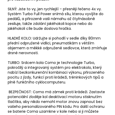
SILNÝ: Jste to vy, jen rychlejší – přesněji řečeno 4x vy.
Systém Turbo Full Power snímá sílu, kterou vyvíjíte do
pedálů, a přirozeně vaši námahu až čtyřnásobně
zesiluje, takže zdolání jakéhokoli kopce nebo do
jakéhokoli cíle bude doslova hračka.
HLADKÉ KOLO: Udržujte si pohodlí v sedle díky 80mm
přední odpružené vidlici, pneumatikám s větším
objemem a měkké odpružené sedlovce, která zmírňuje
drsné nerovnosti.
TURBO: Srdcem kola Como je technologie Turbo,
pokročilý a integrovaný systém pro elektrokolo, který
nabízí bezkonkurenční kombinaci výkonu, přirozeného
pocitu z jízdy, funkcí proti krádeži, tréninkových tipů a
plně funkčního cyklocomputeru.
BEZPEČNOST: Como má zámek proti krádeži. Zastavte
potenciální zloděje kol deaktivací motoru stisknutím
tlačítka, aby nikdo nemohl motor znovu zapnout bez
vašeho personalizovaného PIN kódu. Pro další ochranu
se baterie Coma uzamkne v kole nebo si ji můžete