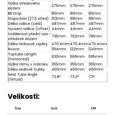
Výška středového
275mm
275mm
275mm
složení
BB Drop
80mm
80mm
80mm
Stopa kola (27,5 střed)
103mm
99mm
96mm
Délka vidlice (celá)
487mm
487mm
487mm
Vyosení vidlice (offset)
44mm
44mm
44mm
Vzdálenost přední osa –
735mm
762mm
781mm
středové složení
Délka řetězové vzpěry
470.4mm
470.4mm
470.4mm
Rozvor
1194mm
1221mm
1241mm
Toptube Length
630mm
666mm
695mm
(horizontal)
Výška rámu v rozkroku
355mm
355mm
355mm
Délka sedlové trubky
450mm
450mm
460mm
Seat Tube Angle
73.8°
73.3°
73°
(Virtual)
Velikosti: