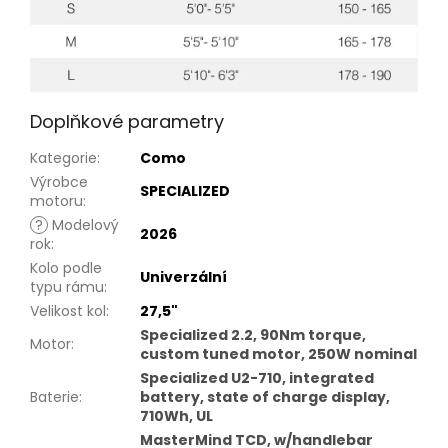
Doplňkové parametry
Kategorie
:
Como
Výrobce
SPECIALIZED
motoru
:
?
Modelový
2026
rok
:
Kolo podle
Univerzální
typu rámu
:
Velikost kol
:
27,5"
Specialized 2.2, 90Nm torque,
Motor
:
custom tuned motor, 250W nominal
Specialized U2-710, integrated
Baterie
:
battery, state of charge display,
710Wh, UL
MasterMind TCD, w/handlebar