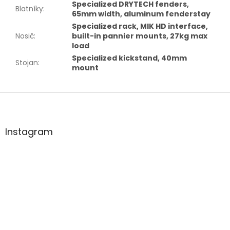
Specialized DRYTECH fenders,
Blatníky
:
65mm width, aluminum fenderstay
Specialized rack, MIK HD interface,
Nosič
:
built-in pannier mounts, 27kg max
load
Specialized kickstand, 40mm
Stojan
:
mount
Z
á
p
a
Instagram
t
í