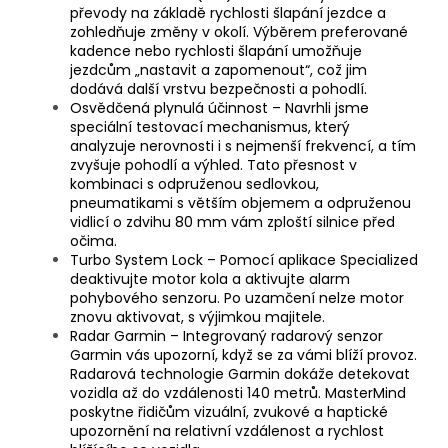
převody na základě rychlosti šlapání jezdce a
zohledňuje změny v okolí. Výběrem preferované
kadence nebo rychlosti šlapání umožňuje
jezdcům „nastavit a zapomenout“, což jim
dodává další vrstvu bezpečnosti a pohodlí.
Osvědčená plynulá účinnost – Navrhli jsme
speciální testovací mechanismus, který
analyzuje nerovnosti i s nejmenší frekvencí, a tím
zvyšuje pohodlí a výhled. Tato přesnost v
kombinaci s odpruženou sedlovkou,
pneumatikami s větším objemem a odpruženou
vidlicí o zdvihu 80 mm vám zploští silnice před
očima.
Turbo System Lock – Pomocí aplikace Specialized
deaktivujte motor kola a aktivujte alarm
pohybového senzoru. Po uzamčení nelze motor
znovu aktivovat, s výjimkou majitele.
Radar Garmin – Integrovaný radarový senzor
Garmin vás upozorní, když se za vámi blíží provoz.
Radarová technologie Garmin dokáže detekovat
vozidla až do vzdálenosti 140 metrů. MasterMind
poskytne řidičům vizuální, zvukové a haptické
upozornění na relativní vzdálenost a rychlost