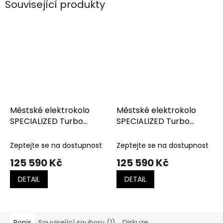
Související produkty
Městské elektrokolo
Městské elektrokolo
SPECIALIZED Turbo
SPECIALIZED Turbo
Como 5.0 IGH NB Gloss
Como 5.0 IGH NB Gloss
Metallic Dark Navy /
Dolomite Metallic / Satin
Zeptejte se na dostupnost
Zeptejte se na dostupnost
Satin Silver Reflective
Black Reflective
125 590 Kč
125 590 Kč
DETAIL
DETAIL
Popis
Související soubory (1)
Diskuze