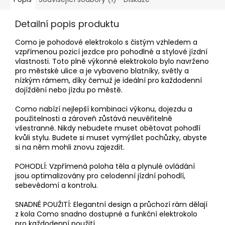
Detailní popis produktu
Como je pohodové elektrokolo s čistým vzhledem a
vzpřímenou pozicí jezdce pro pohodlné a stylové jízdní
vlastnosti. Toto plně výkonné elektrokolo bylo navrženo
pro městské ulice a je vybaveno blatníky, světly a
nízkým rámem, díky čemuž je ideální pro každodenní
dojíždění nebo jízdu po městě.
Como nabízí nejlepší kombinaci výkonu, dojezdu a
použitelnosti a zároveň zůstává neuvěřitelně
všestranné. Nikdy nebudete muset obětovat pohodlí
kvůli stylu. Budete si muset vymýšlet pochůzky, abyste
si na něm mohli znovu zajezdit.
POHODLÍ: Vzpřímená poloha těla a plynulé ovládání
jsou optimalizovány pro celodenní jízdní pohodlí,
sebevědomí a kontrolu.
SNADNÉ POUŽITÍ: Elegantní design a průchozí rám dělají
z kola Como snadno dostupné a funkční elektrokolo
pro každodenní použití.