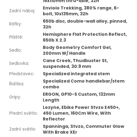
15x110mm thru-axle, 32h
Enviolo Trekking, 380% range, 6-
Zadní náboj
:
bolt, 10x135mm, 32h
650b disc, double-wall alloy, pinned,
Ráfky
:
32h
Hemisphere Flat Protection Reflect,
Pláště
:
650b X 2.3
Body Geometry Comfort Gel,
Sedlo
:
200mm W/ Handle
Cane Creek, Thudbuster St,
Sedlovka
:
suspended, 30.9 mm
Představec
:
Specialized integrated stem
Specialized Como handlebar/stem
Řidítka
:
combo
ERGON, GP10-S Custom, 132mm
Gripy
:
Length
Lezyne, Ebike Power Stvzo E450+,
Přední světlo
:
450 Lumen, 160Cm Wire, With
Reflector
Spanninga, Stvzo, Commuter Glow
Zadní světlo
:
With Brake XEr