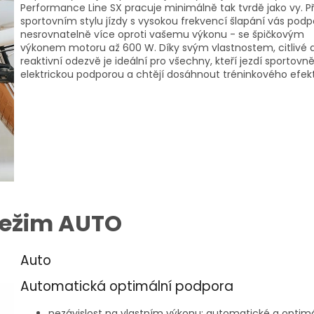
Performance Line SX pracuje minimálně tak tvrdě jako vy. Př
sportovním stylu jízdy s vysokou frekvencí šlapání vás podp
nesrovnatelně více oproti vašemu výkonu - se špičkovým
výkonem motoru až 600 W. Díky svým vlastnostem, citlivé 
reaktivní odezvě je ideální pro všechny, kteří jezdí sportovně
elektrickou podporou a chtějí dosáhnout tréninkového efek
ežim AUTO
Auto
Automatická optimální podpora
nezávislost na vlastním výkonu: automatické a optimá