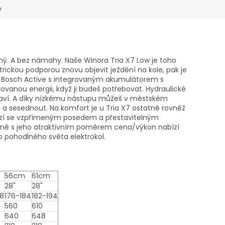
e
ný. A bez námahy. Naše Winora Tria X7 Low je toho
ickou podporou znovu objevit ježdění na kole, pak je
tor Bosch Active s integrovaným akumulátorem s
vanou energii, když ji budeš potřebovat. Hydraulické
staví. A díky nízkému nástupu můžeš v městském
 a sesednout. Na komfort je u Tria X7 ostatně rovněž
hází se vzpřímeným posedem a přestavitelným
lečně s jeho atraktivním poměrem cena/výkon nabízí
do pohodlného světa elektrokol.
56cm
61cm
28"
28"
78
176-184
182-194
560
610
640
648