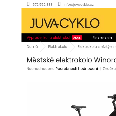
Přejít
572 552 833
info@juvacyklo.cz
na
obsah
Výprodej kol a elektrokol
Elektrokola
Domů
Elektrokola
Elektrokola s nízký
Městské elektrokolo Winora
Průměrné
Neohodnoceno
Podrobnosti hodnocení
Značka
hodnocení
produktu
je
0,0
z
5
hvězdiček.