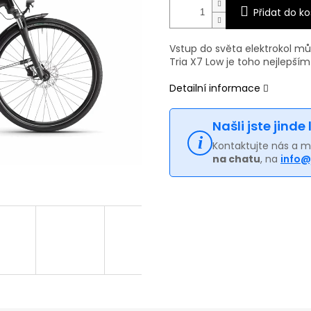
Přidat do ko
Vstup do světa elektrokol m
Tria X7 Low je toho nejlepší
Detailní informace
Našli jste jinde
Kontaktujte nás a 
na chatu
, na
info@