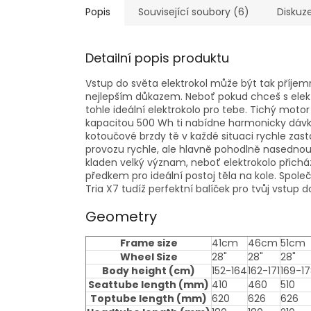
Popis
Související soubory (6)
Diskuz
Detailní popis produktu
Vstup do světa elektrokol může být tak příjem
nejlepším důkazem. Neboť pokud chceš s elektr
tohle ideální elektrokolo pro tebe. Tichý mo
kapacitou 500 Wh ti nabídne harmonicky dávko
kotoučové brzdy tě v každé situaci rychle za
provozu rychle, ale hlavně pohodlně nasednou
kladen velký význam, neboť elektrokolo přic
předkem pro ideální postoj těla na kole. Spo
Tria X7 tudíž perfektní balíček pro tvůj vstup 
Geometry
Frame size
41cm
46cm
51cm
Wheel Size
28"
28"
28"
Body height
(cm)
152-164
162-171
169-1
Seattube length
(mm)
410
460
510
Toptube length
(mm)
620
626
626