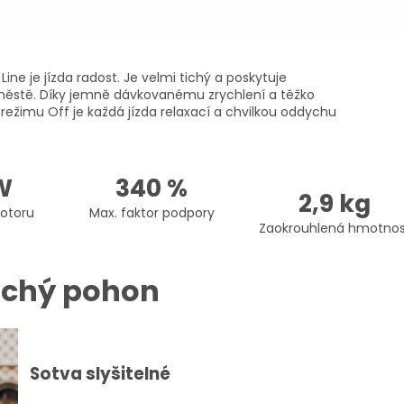
ine je jízda radost. Je velmi tichý a poskytuje
 městě. Díky jemně dávkovanému zrychlení a těžko
žimu Off je každá jízda relaxací a chvilkou oddychu
W
340 %
2,9 kg
otoru
Max. faktor podpory
Zaokrouhlená hmotnos
ichý pohon
Sotva slyšitelné