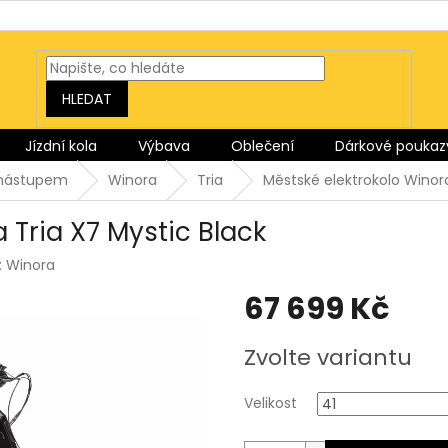
HLEDAT
Jízdní kola
Výbava
Oblečení
Dárkové poukaz
m nástupem
Winora
Tria
Městské elektrokolo Winora
 Tria X7 Mystic Black
:
Winora
67 699 Kč
Měrná
Zvolte variantu
cena:
Velikost