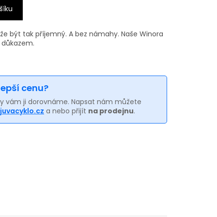
šíku
ůže být tak příjemný. A bez námahy. Naše Winora
m důkazem.
 lepší cenu?
my vám ji dorovnáme. Napsat nám můžete
juvacyklo.cz
a nebo přijít
na prodejnu
.