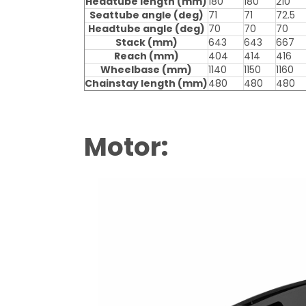
Headtube length
(mm)
180
180
210
Seattube angle
(deg)
71
71
72.5
Headtube angle
(deg)
70
70
70
Stack
(mm)
643
643
667
Reach
(mm)
404
414
416
Wheelbase
(mm)
1140
1150
1160
Chainstay length
(mm)
480
480
480
Motor: