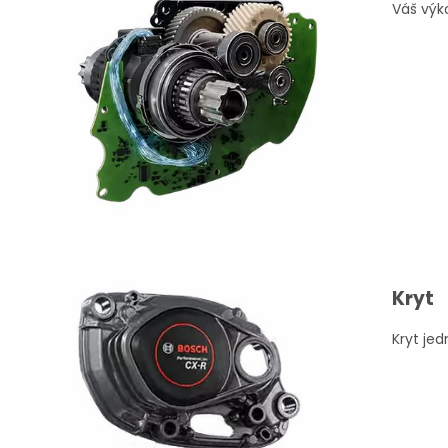
Váš výk
Kryt
Kryt je