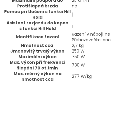
Maximální podpora do
25 km/h
Protišlapná brzda
ne
Pomoc při tlačení s funkcí Hill
j
Hold
Asistent rozjezdu do kopce
j
s funkcí Hill Hold
Řazení v náboji: ne
Identifikace řazení
Přehazovačka: ano
Hmotnost cca
2,7 kg
Jmenovitý trvalý výkon
250 W
Maximální výkon
750 W
Max. výkon při frekvenci
730 W
šlapání 70 ot./min
Max. měrný výkon na
277 W/kg
hmotnost cca