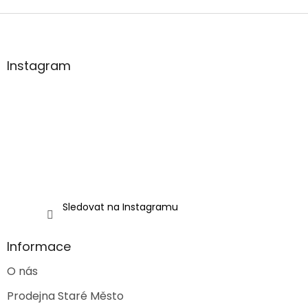
Z
á
p
a
Instagram
t
í
Sledovat na Instagramu
Informace
O nás
Prodejna Staré Město