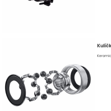
Kulič
Keramic