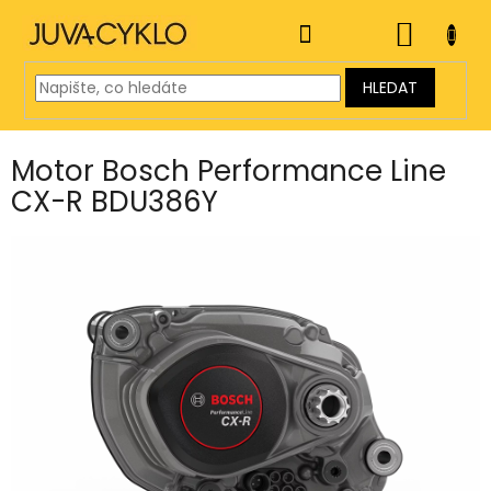
Přejít
na
NÁKUP
obsah
KOŠÍK
HLEDAT
Motor Bosch Performance Line
CX-R BDU386Y