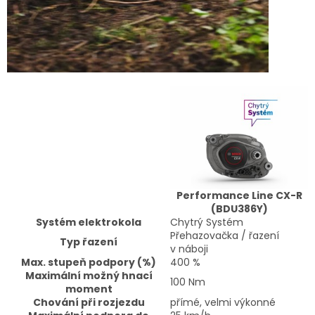
Performance Line CX-R
(BDU386Y)
Systém elektrokola
Chytrý Systém
Přehazovačka / řazení
Typ řazení
v náboji
Max. stupeň podpory (%)
400 %
Maximální možný hnací
100 Nm
moment
Chování při rozjezdu
přímé, velmi výkonné