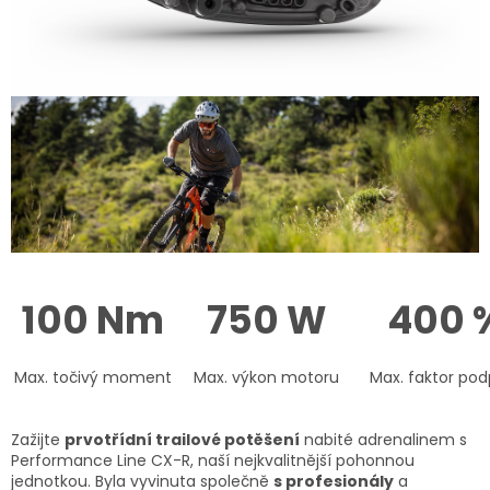
100 Nm
750 W
400 
Max. točivý moment
Max. výkon motoru
Max. faktor pod
Zažijte
prvotřídní trailové potěšení
nabité adrenalinem s
Performance Line CX-R, naší nejkvalitnější pohonnou
jednotkou. Byla vyvinuta společně
s profesionály
a