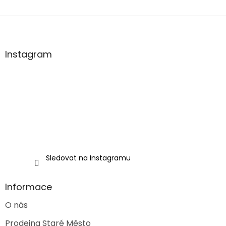
Z
á
p
a
Instagram
t
í
Sledovat na Instagramu
Informace
O nás
Prodejna Staré Město