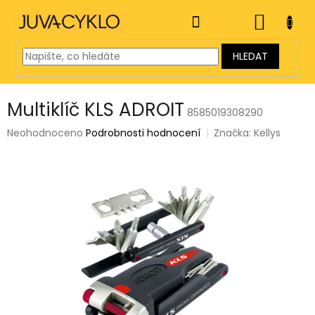
Přejít
na
NÁKUP
obsah
KOŠÍK
HLEDAT
Multiklíč KLS ADROIT
8585019308290
Průměrné
Neohodnoceno
Podrobnosti hodnocení
Značka:
Kellys
hodnocení
produktu
je
0,0
z
5
hvězdiček.