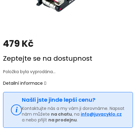
479 Kč
Měrná
Zeptejte se na dostupnost
cena:
Položka byla vyprodána…
Detailní informace
Našli jste jinde lepší cenu?
Kontaktujte nás a my vám ji dorovnáme. Napsat
nám můžete
na chatu
, na
info@juvacyklo.cz
a nebo přijít
na prodejnu
.