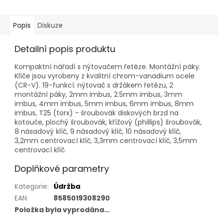
Popis
Diskuze
Detailní popis produktu
Kompaktní nářadí s nýtovačem řetěze. Montážní páky.
Klíče jsou vyrobeny z kvalitní chrom-vanadium ocele
(CR-V). 19-funkcí: nýtovač s držákem řetězu, 2
montážní páky, 2mm imbus, 2.5mm imbus, 3mm
imbus, 4mm imbus, 5mm imbus, 6mm imbus, 8mm
imbus, T25 (torx) - šroubovák diskových brzd na
kotouče, plochý šroubovák, křížový (phillips) šroubovák,
8 násadový klíč, 9 násadový klíč, 10 násadový klíč,
3,2mm centrovací klíč, 3,3mm centrovací klíč, 3,5mm
centrovací klíč.
Doplňkové parametry
Kategorie
:
Údržba
EAN
:
8585019308290
Položka byla vyprodána…