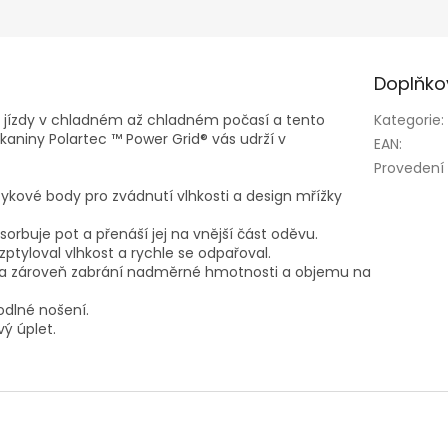
Doplňko
é jízdy v chladném až chladném počasí a tento
Kategorie
:
tkaniny Polartec ™ Power Grid® vás udrží v
EAN
:
Provedení
tykové body pro zvádnutí vlhkosti a design mřížky
sorbuje pot a přenáší jej na vnější část oděvu.
zptyloval vlhkost a rychle se odpařoval.
e a zároveň zabrání nadměrné hmotnosti a objemu na
dlné nošení.
ý úplet.