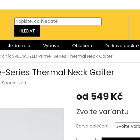
HLEDAT
Jízdní kola
Výbava
Oblečení
Dárkové poukaz
rčník SPECIALIZED Prime-Series Thermal Neck Gaiter
e-Series Thermal Neck Gaiter
:
Specialized
od
549 Kč
Měrná
Zvolte variantu
cena:
Barva oblečení