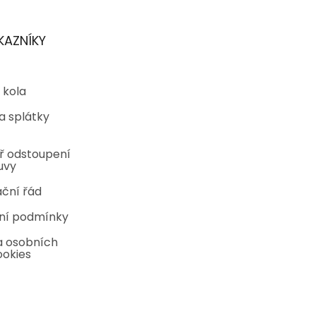
KAZNÍKY
 kola
a splátky
ř odstoupení
uvy
ční řád
ní podmínky
 osobních
ookies