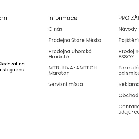
ram
Informace
PRO ZÁ
O nás
Návody
Prodejna Staré Město
Pojištění
Prodejna Uherské
Prodej n
Hradiště
ESSOX
Sledovat na
MTB JUVA-AMTECH
Formulá
Instagramu
Maraton
od smlo
Servisní místa
Reklama
Obchod
Ochrana
údajů-c