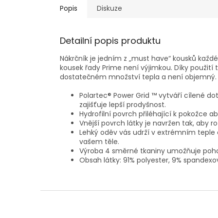
Popis
Diskuze
Detailní popis produktu
Nákrčník je jedním z „must have“ kousků každ
kousek řady Prime není výjimkou. Díky použití 
dostatečném množství tepla a není objemný.
Polartec® Power Grid ™ vytváří cílené do
zajišťuje lepší prodyšnost.
Hydrofilní povrch přiléhající k pokožce ab
Vnější povrch látky je navržen tak, aby ro
Lehký oděv vás udrží v extrémním tepl
vašem těle.
Výroba 4 směrné tkaniny umožňuje poho
Obsah látky: 91% polyester, 9% spandexov
Z
á
p