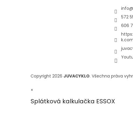
info
572 5
606 7
https
k.com
juvac
Yout
Copyright 2026
JUVACYKLO
. Všechna práva vyh
×
Splátková kalkulačka ESSOX