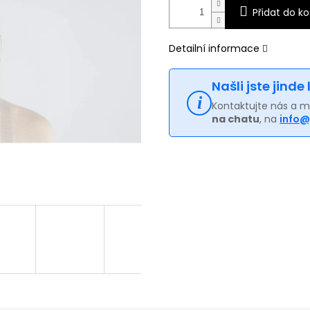
Přidat do ko
Detailní informace
Našli jste jinde
Kontaktujte nás a 
na chatu
, na
info@