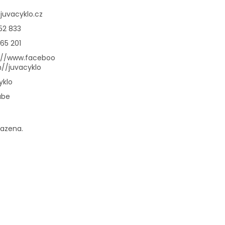
@
juvacyklo.cz
52 833
65 201
://www.faceboo
//juvacyklo
yklo
ube
razena.