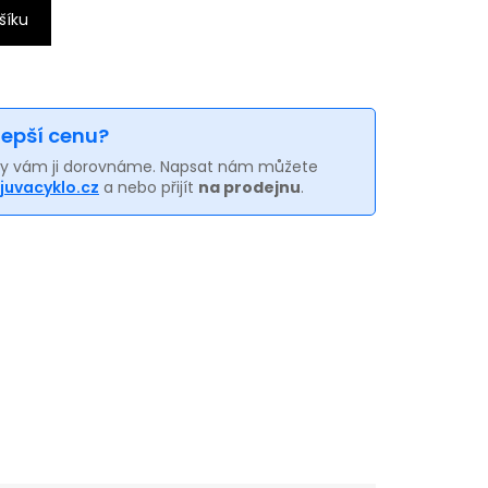
šíku
 lepší cenu?
my vám ji dorovnáme. Napsat nám můžete
juvacyklo.cz
a nebo přijít
na prodejnu
.