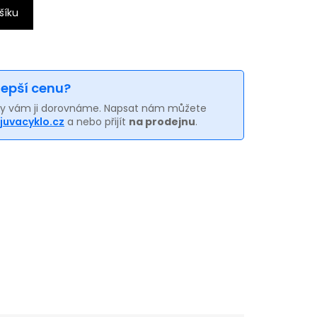
šíku
 lepší cenu?
my vám ji dorovnáme. Napsat nám můžete
juvacyklo.cz
a nebo přijít
na prodejnu
.