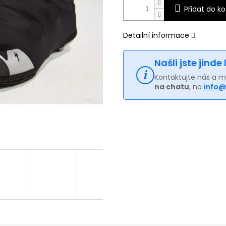
Přidat do ko
Detailní informace
Našli jste jinde
Kontaktujte nás a 
na chatu
, na
info@