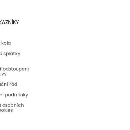
KAZNÍKY
 kola
a splátky
ř odstoupení
uvy
ční řád
ní podmínky
 osobních
ookies