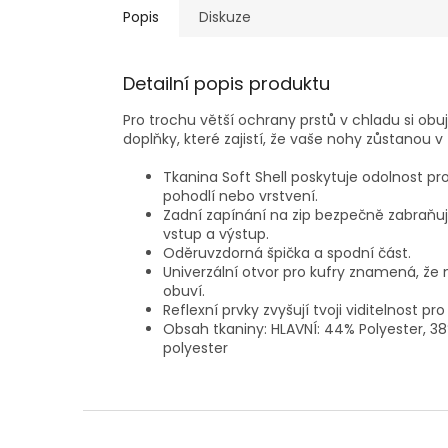
Popis
Diskuze
Detailní popis produktu
Pro trochu větší ochrany prstů v chladu si obu
doplňky, které zajistí, že vaše nohy zůstanou v
Tkanina Soft Shell poskytuje odolnost prot
pohodlí nebo vrstvení.
Zadní zapínání na zip bezpečně zabraňuj
vstup a výstup.
Oděruvzdorná špička a spodní část.
Univerzální otvor pro kufry znamená, že ná
obuví.
Reflexní prvky zvyšují tvoji viditelnost
Obsah tkaniny: HLAVNÍ: 44% Polyester, 38
polyester
Z
á