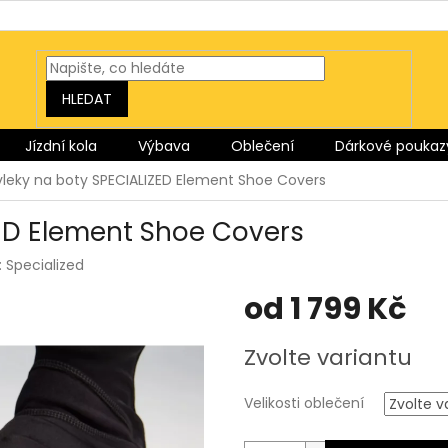
HLEDAT
Jízdní kola
Výbava
Oblečení
Dárkové poukaz
leky na boty SPECIALIZED Element Shoe Covers
ZED Element Shoe Covers
:
Specialized
od
1 799 Kč
Měrná
Zvolte variantu
cena:
Velikosti oblečení