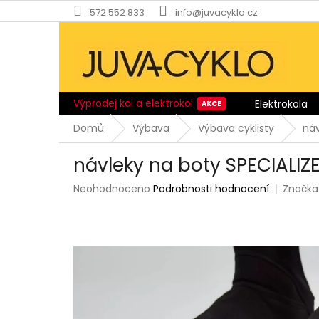
Přejít
572 552 833
info@juvacyklo.cz
na
obsah
Výprodej kol a elektrokol
Elektrokola
Domů
Výbava
Výbava cyklisty
náv
návleky na boty SPECIALI
Průměrné
Neohodnoceno
Podrobnosti hodnocení
Značka
hodnocení
produktu
je
0,0
z
5
hvězdiček.