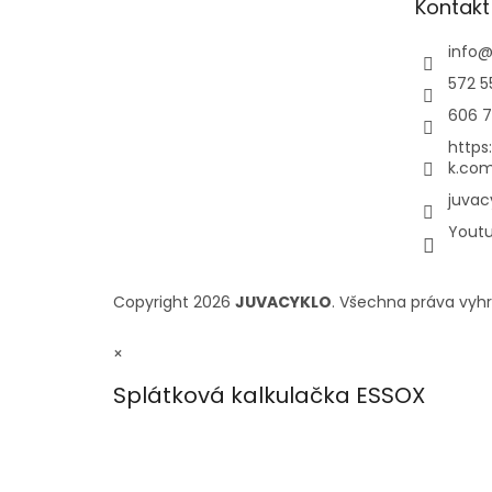
Kontakt
info
572 5
606 7
https
k.com
juvac
Yout
Copyright 2026
JUVACYKLO
. Všechna práva vyh
×
Splátková kalkulačka ESSOX