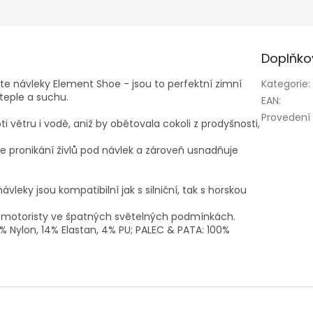
Doplňko
jte návleky Element Shoe - jsou to perfektní zimní
Kategorie
:
 teple a suchu.
EAN
:
Provedení
i větru i vodě, aniž by obětovala cokoli z prodyšnosti,
e pronikání živlů pod návlek a zároveň usnadňuje
vleky jsou kompatibilní jak s silniční, tak s horskou
 pro motoristy ve špatných světelných podmínkách.
% Nylon, 14% Elastan, 4% PU; PALEC & PATA: 100%