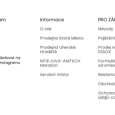
ram
Informace
PRO ZÁ
O nás
Návody
Prodejna Staré Město
Pojištění
Prodejna Uherské
Prodej n
Hradiště
ESSOX
Sledovat na
MTB JUVA-AMTECH
Formulá
Instagramu
Maraton
od smlo
Servisní místa
Reklama
Obchod
Ochrana
údajů-c