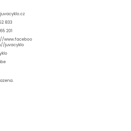
@
juvacyklo.cz
52 833
65 201
://www.faceboo
//juvacyklo
yklo
ube
razena.