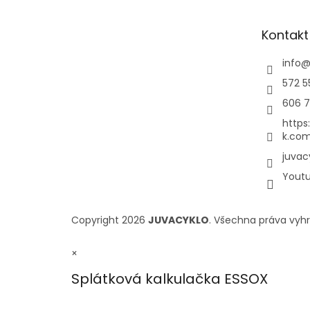
Kontakt
info
572 5
606 7
https
k.com
juvac
Yout
Copyright 2026
JUVACYKLO
. Všechna práva vyh
×
Splátková kalkulačka ESSOX