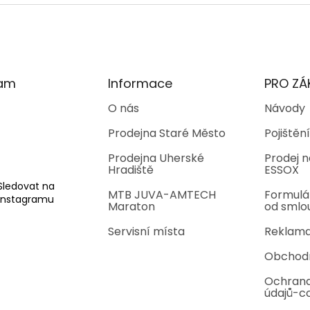
ram
Informace
PRO ZÁ
O nás
Návody
Prodejna Staré Město
Pojištění
Prodejna Uherské
Prodej n
Hradiště
ESSOX
Sledovat na
MTB JUVA-AMTECH
Formulá
Instagramu
Maraton
od smlo
Servisní místa
Reklama
Obchod
Ochrana
údajů-c