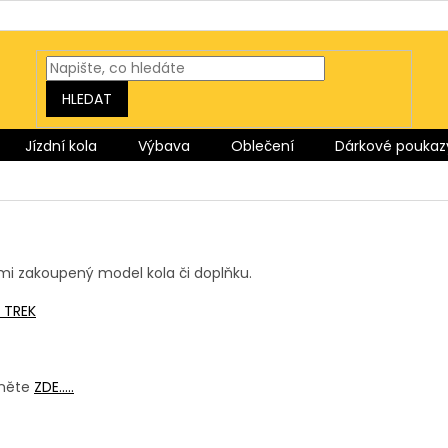
HLEDAT
Jízdní kola
Výbava
Oblečení
Dárkové poukaz
mi zakoupený model kola či doplňku.
o TREK
kněte
ZDE.....