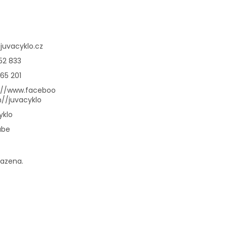
@
juvacyklo.cz
52 833
65 201
://www.faceboo
//juvacyklo
yklo
ube
razena.