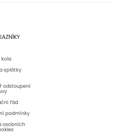
KAZNÍKY
 kola
a splátky
ř odstoupení
uvy
ční řád
ní podmínky
 osobních
ookies