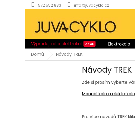
Přejít
572 552 833
info@juvacyklo.cz
na
obsah
Výprodej kol a elektrokol
Elektrokola
Domů
Návody TREK
Návody TREK
Zde si prosím vyberte vá
Manuál kolo a elektrokol
Pro více návodů TREK kli