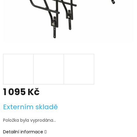
1 095 Kč
Měrná
Externím skladě
cena:
Položka byla vyprodána…
Detailní informace