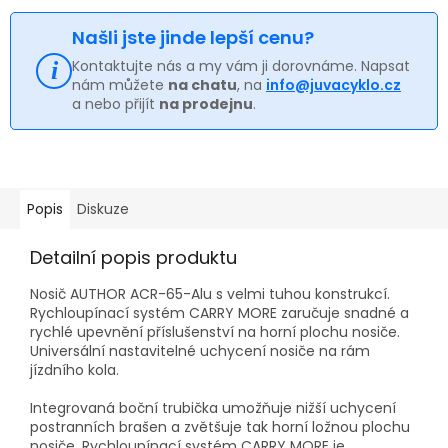
Našli jste jinde lepší cenu?
Kontaktujte nás a my vám ji dorovnáme. Napsat
nám můžete
na chatu
, na
info@juvacyklo.cz
a nebo přijít
na prodejnu
.
Popis
Diskuze
Detailní popis produktu
Nosič AUTHOR ACR-65-Alu s velmi tuhou konstrukcí.
Rychloupínací systém CARRY MORE zaručuje snadné a
rychlé upevnění příslušenství na horní plochu nosiče.
Universální nastavitelné uchycení nosiče na rám
jízdního kola.
Integrovaná boční trubička umožňuje nižší uchycení
postranních brašen a zvětšuje tak horní ložnou plochu
nosiče. Rychloupínací systém CARRY MORE je