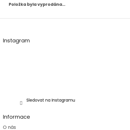
Položka byla vyprodána…
Z
á
p
a
Instagram
t
í
Sledovat na Instagramu
Informace
O nás