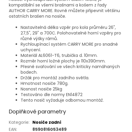
kompatibilní se všemi brašnami a košem z řady
AUTHOR CARRY MORE. Rovně můžete připevnit většinu
ostatních brašen na nosiče.
Nastavitelná délka vzpěr pro kola průměru 26",
27,5", 29" a 700C. Polohovatelné horní vzpěry pro
různé výšky rámů.
Rychloupínací systém CARRY MORE pro snadné
uchycení.
Materiál AL6061-T6, trubička d. 10mm.
Rozměr horní ložné plochy je 110x390mm.
Přesné svařování ve všech kriticky namáhaných
bodech.
Držák pro montáž zadního světla.
Hmotnost nosiče 780g.
Nosnost nosiče 25kg
Testováno dle normy EN14872
Tento nosič vyžaduje odbornou montáž.
Doplňkové parametry
Kategorie
:
Nosiče zadní
EAN
:
8590816053489