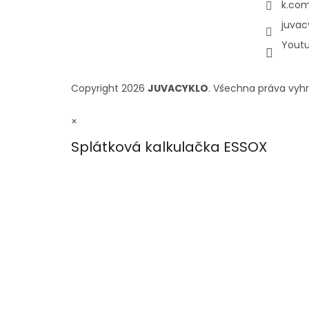
k.com
juvac
Yout
Copyright 2026
JUVACYKLO
. Všechna práva vyh
×
Splátková kalkulačka ESSOX