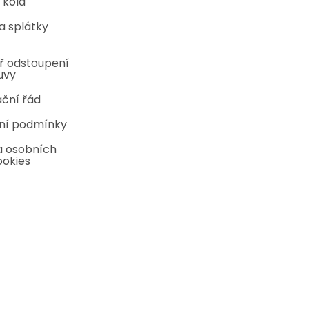
 kola
a splátky
ř odstoupení
uvy
ční řád
ní podmínky
 osobních
ookies