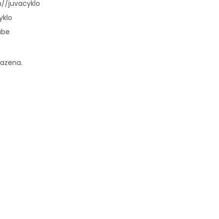
//juvacyklo
yklo
ube
razena.