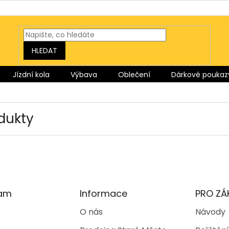
HLEDAT
Jízdní kola
Výbava
Oblečení
Dárkové poukaz
dukty
ram
Informace
PRO ZÁ
O nás
Návody