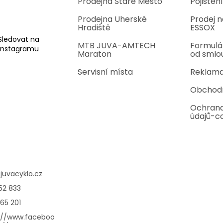
Prodejna Staré Město
Pojištění
Prodejna Uherské
Prodej n
Hradiště
ESSOX
Sledovat na
MTB JUVA-AMTECH
Formulá
Instagramu
Maraton
od smlo
Servisní místa
Reklama
Obchod
Ochrana
údajů-c
@
juvacyklo.cz
52 833
65 201
://www.faceboo