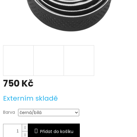
750 Kč
Měrná
Externím skladě
cena:
Barva
Přidat do košíku