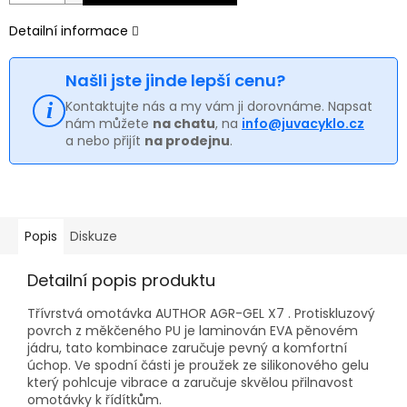
Detailní informace
Našli jste jinde lepší cenu?
Kontaktujte nás a my vám ji dorovnáme. Napsat
nám můžete
na chatu
, na
info@juvacyklo.cz
a nebo přijít
na prodejnu
.
Popis
Diskuze
Detailní popis produktu
Třívrstvá omotávka AUTHOR AGR-GEL X7 . Protiskluzový
povrch z měkčeného PU je laminován EVA pěnovém
jádru, tato kombinace zaručuje pevný a komfortní
úchop. Ve spodní části je proužek ze silikonového gelu
který pohlcuje vibrace a zaručuje skvělou přilnavost
omotávky k řídítkům.