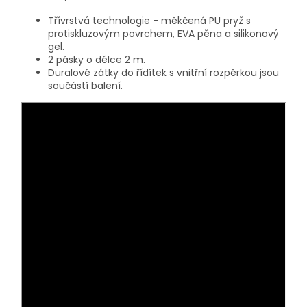
Třívrstvá technologie - měkčená PU pryž s
protiskluzovým povrchem, EVA pěna a silikonový
gel.
2 pásky o délce 2 m.
Duralové zátky do řídítek s vnitřní rozpěrkou jsou
součástí balení.