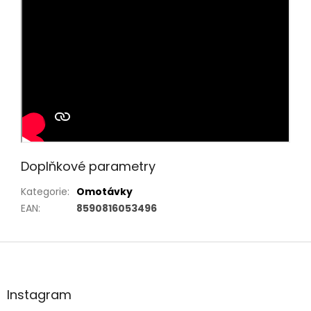
Doplňkové parametry
Kategorie
:
Omotávky
EAN
:
8590816053496
Z
á
p
a
Instagram
t