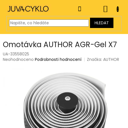
Přejít
na
NÁKUP
obsah
KOŠÍK
HLEDAT
Omotávka AUTHOR AGR-Gel X7
UA-33558025
Průměrné
Neohodnoceno
Podrobnosti hodnocení
Značka:
AUTHOR
hodnocení
produktu
je
0,0
z
5
hvězdiček.