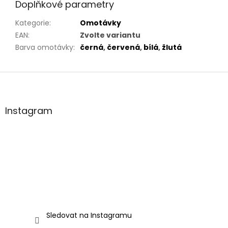
Doplňkové parametry
Kategorie
:
Omotávky
EAN
:
Zvolte variantu
Barva omotávky
:
černá
,
červená
,
bílá
,
žlutá
Z
á
p
a
Instagram
t
í
Sledovat na Instagramu