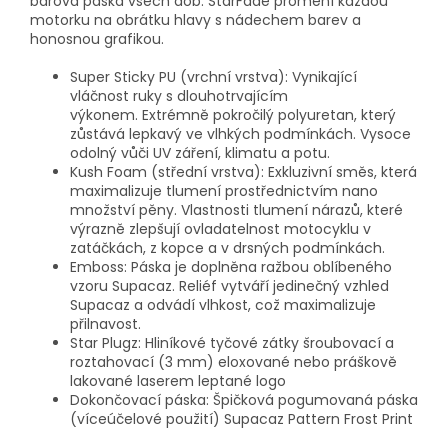
barová páska všech dob.
StarFade promění každou
motorku na obrátku hlavy s nádechem barev a
honosnou grafikou.
Super Sticky PU (vrchní vrstva): Vynikající
vláčnost ruky s dlouhotrvajícím
výkonem.
Extrémně pokročilý polyuretan, který
zůstává lepkavý ve vlhkých podmínkách.
Vysoce
odolný vůči UV záření, klimatu a potu.
Kush Foam (střední vrstva): Exkluzivní směs, která
maximalizuje tlumení prostřednictvím nano
množství pěny.
Vlastnosti tlumení nárazů, které
výrazně zlepšují ovladatelnost motocyklu v
zatáčkách, z kopce a v drsných podmínkách.
Emboss: Páska je doplněna ražbou oblíbeného
vzoru Supacaz.
Reliéf vytváří jedinečný vzhled
Supacaz a odvádí vlhkost, což maximalizuje
přilnavost.
Star Plugz: Hliníkové tyčové zátky šroubovací a
roztahovací (3 mm) eloxované nebo práškově
lakované laserem leptané logo
Dokončovací páska: Špičková pogumovaná páska
(víceúčelové použití) Supacaz Pattern Frost Print