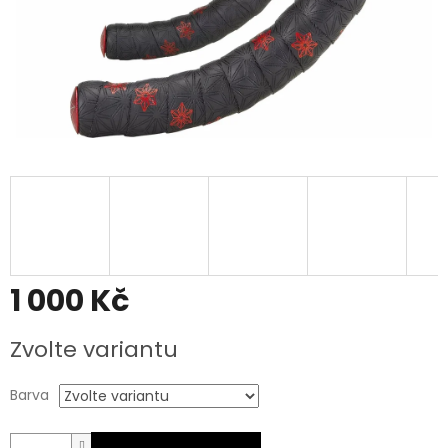
1 000 Kč
Měrná
Zvolte variantu
cena:
Barva