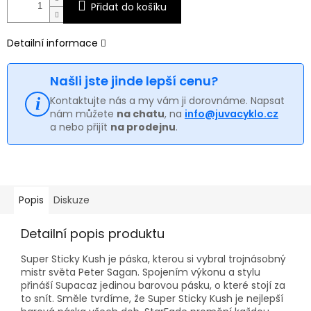
Přidat do košíku
Detailní informace
Našli jste jinde lepší cenu?
Kontaktujte nás a my vám ji dorovnáme. Napsat
nám můžete
na chatu
, na
info@juvacyklo.cz
a nebo přijít
na prodejnu
.
Popis
Diskuze
Detailní popis produktu
Super Sticky Kush je páska, kterou si vybral trojnásobný
mistr světa Peter Sagan.
Spojením výkonu a stylu
přináší Supacaz jedinou barovou pásku, o které stojí za
to snít.
Směle tvrdíme, že Super Sticky Kush je nejlepší