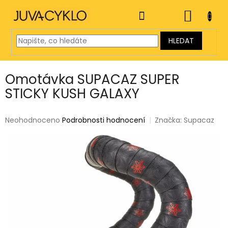
Přejít
na
NÁKUP
obsah
KOŠÍK
HLEDAT
Omotávka SUPACAZ SUPER
STICKY KUSH GALAXY
Průměrné
Neohodnoceno
Podrobnosti hodnocení
Značka:
Supacaz
hodnocení
produktu
je
0,0
z
5
hvězdiček.