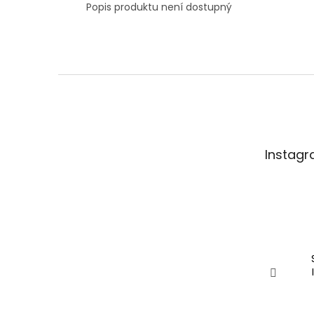
Popis produktu není dostupný
Z
á
p
a
t
Instag
í