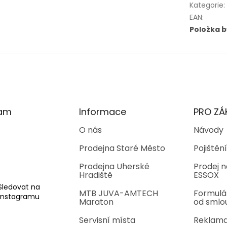
Kategorie
:
EAN
:
Položka 
ram
Informace
PRO ZÁ
O nás
Návody
Prodejna Staré Město
Pojištění
Prodejna Uherské
Prodej n
Hradiště
ESSOX
Sledovat na
MTB JUVA-AMTECH
Formulá
Instagramu
Maraton
od smlo
Servisní místa
Reklama