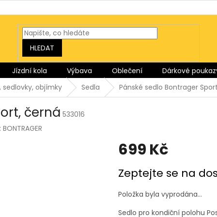
HLEDAT
Jízdní kola
Výbava
Oblečení
Dárkové poukaz
, sedlovky, objímky
Sedla
Pánské sedlo Bontrager Sport
ort, černá
533016
:
BONTRAGER
699 Kč
Měrná
Zeptejte se na do
cena:
Položka byla vyprodána…
Sedlo pro kondiční polohu Po