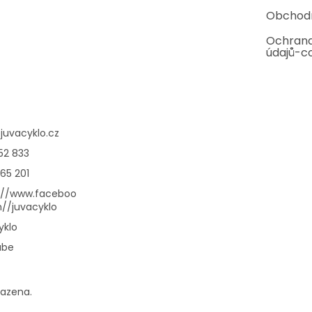
Obchod
Ochrana
údajů-c
@
juvacyklo.cz
52 833
65 201
://www.faceboo
//juvacyklo
yklo
ube
razena.