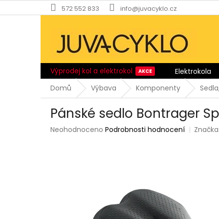
Přejít
572 552 833
info@juvacyklo.cz
na
obsah
Výprodej kol a elektrokol
Elektrokola
Domů
Výbava
Komponenty
Sedla
Pánské sedlo Bontrager Sp
Průměrné
Neohodnoceno
Podrobnosti hodnocení
Značka
hodnocení
produktu
je
0,0
z
5
hvězdiček.