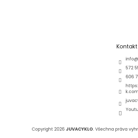
Kontakt
info
572 5
606 7
https
k.com
juvac
Yout
Copyright 2026
JUVACYKLO
. Všechna práva vyh