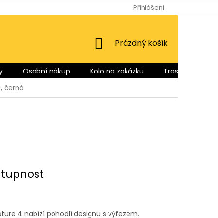
Přihlášení
NÁKUPNÍ
Prázdný košík
KOŠÍK
y
Osobní nákup
Kolo na zakázku
Trasy pro Vás
, černá
stupnost
sture 4 nabízí pohodlí designu s výřezem.