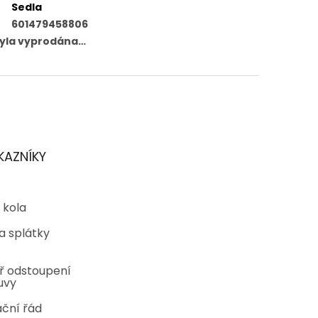
Sedla
601479458806
byla vyprodána…
KAZNÍKY
 kola
a splátky
ř odstoupení
uvy
ční řád