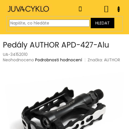
Přejít
na
NÁKUP
obsah
KOŠÍK
HLEDAT
Pedály AUTHOR APD-427-Alu
UA-34152010
Průměrné
Neohodnoceno
Podrobnosti hodnocení
Značka:
AUTHOR
hodnocení
produktu
je
0,0
z
5
hvězdiček.