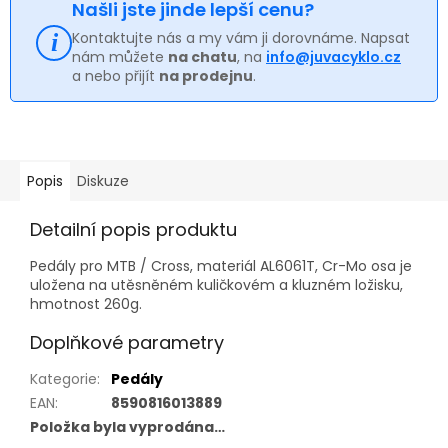
Našli jste jinde lepší cenu?
Kontaktujte nás a my vám ji dorovnáme. Napsat
nám můžete
na chatu
, na
info@juvacyklo.cz
a nebo přijít
na prodejnu
.
Popis
Diskuze
Detailní popis produktu
Pedály pro MTB / Cross, materiál AL6061T, Cr-Mo osa je
uložena na utěsněném kuličkovém a kluzném ložisku,
hmotnost 260g.
Doplňkové parametry
Kategorie
:
Pedály
EAN
:
8590816013889
Položka byla vyprodána…