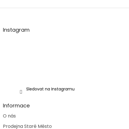
Z
á
p
a
Instagram
t
í
Sledovat na Instagramu
Informace
O nás
Prodejna Staré Město