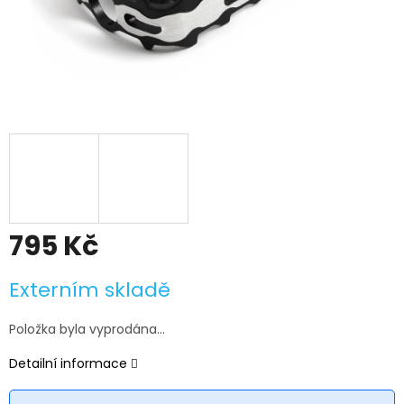
795 Kč
Měrná
Externím skladě
cena:
Položka byla vyprodána…
Detailní informace