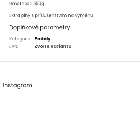
Hmotnost: 550g
Extra piny s příslušenstvím na výměnu
Doplňkové parametry
Kategorie
:
Pedály
EAN
:
Zvolte variantu
Z
á
p
a
Instagram
t
í