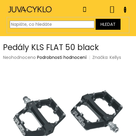
Přejít
na
NÁKUP
obsah
KOŠÍK
HLEDAT
Pedály KLS FLAT 50 black
Průměrné
Neohodnoceno
Podrobnosti hodnocení
Značka:
Kellys
hodnocení
produktu
je
0,0
z
5
hvězdiček.