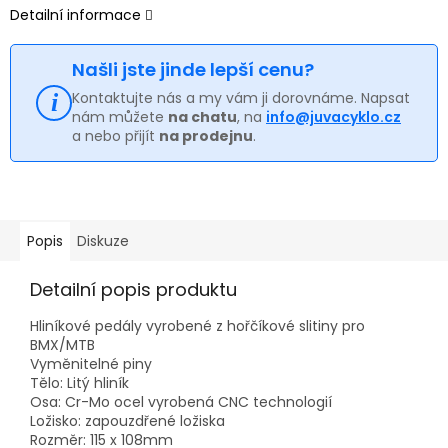
Detailní informace
Našli jste jinde lepší cenu?
Kontaktujte nás a my vám ji dorovnáme. Napsat
nám můžete
na chatu
, na
info@juvacyklo.cz
a nebo přijít
na prodejnu
.
Popis
Diskuze
Detailní popis produktu
Hliníkové pedály vyrobené z hořčíkové slitiny pro
BMX/MTB
Vyměnitelné piny
Tělo: Litý hliník
Osa: Cr-Mo ocel vyrobená CNC technologií
Ložisko: zapouzdřené ložiska
Rozměr: 115 x 108mm