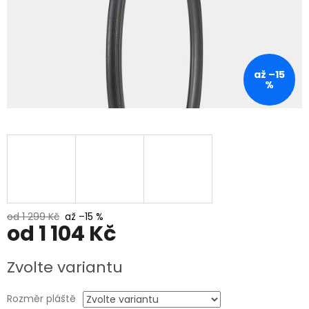
až –15
%
od 1 299 Kč
až –15 %
od
1 104 Kč
Měrná
Zvolte variantu
cena:
Rozměr pláště