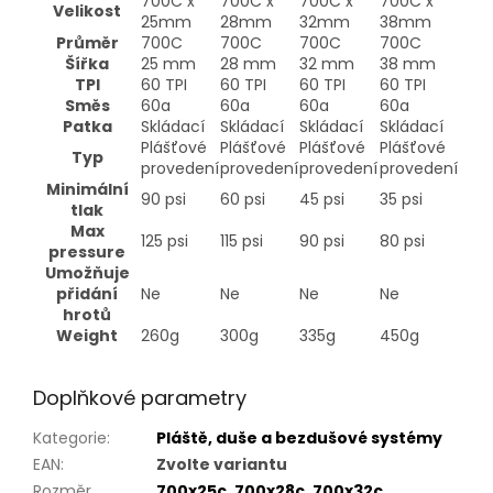
700C x
700C x
700C x
700C x
Velikost
25mm
28mm
32mm
38mm
Průměr
700C
700C
700C
700C
Šířka
25 mm
28 mm
32 mm
38 mm
TPI
60 TPI
60 TPI
60 TPI
60 TPI
Směs
60a
60a
60a
60a
Patka
Skládací
Skládací
Skládací
Skládací
Plášťové
Plášťové
Plášťové
Plášťové
Typ
provedení
provedení
provedení
provedení
Minimální
90 psi
60 psi
45 psi
35 psi
tlak
Max
125 psi
115 psi
90 psi
80 psi
pressure
Umožňuje
přidání
Ne
Ne
Ne
Ne
hrotů
Weight
260g
300g
335g
450g
Doplňkové parametry
Kategorie
:
Pláště, duše a bezdušové systémy
EAN
:
Zvolte variantu
Rozměr
700x25c
,
700x28c
,
700x32c
,