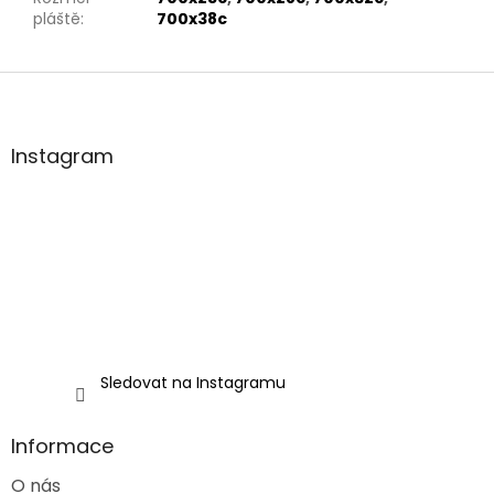
pláště
:
700x38c
Z
á
p
a
Instagram
t
í
Sledovat na Instagramu
Informace
O nás