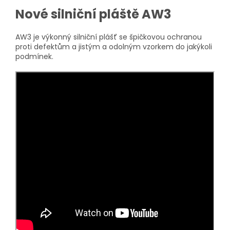
Nové silniční pláště AW3
AW3 je výkonný silniční plášť se špičkovou ochranou
proti defektům a jistým a odolným vzorkem do jakýkoli
podmínek.