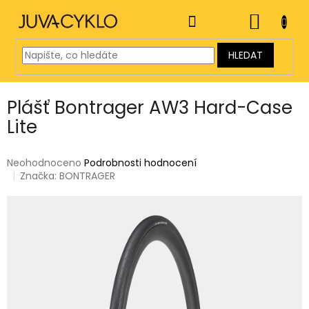
Přejít
na
NÁKUP
obsah
KOŠÍK
HLEDAT
Plášť Bontrager AW3 Hard-Case
Lite
Průměrné
Neohodnoceno
Podrobnosti hodnocení
hodnocení
Značka:
BONTRAGER
produktu
je
0,0
z
5
hvězdiček.