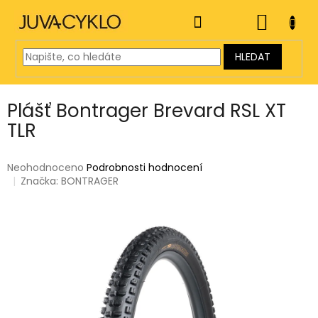
Přejít
na
NÁKUP
obsah
KOŠÍK
HLEDAT
Plášť Bontrager Brevard RSL XT
TLR
Průměrné
Neohodnoceno
Podrobnosti hodnocení
hodnocení
Značka:
BONTRAGER
produktu
je
0,0
z
5
hvězdiček.