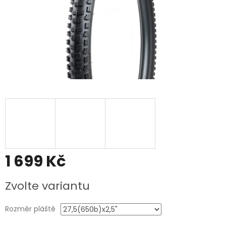
1 699 Kč
Měrná
Zvolte variantu
cena:
Rozměr pláště