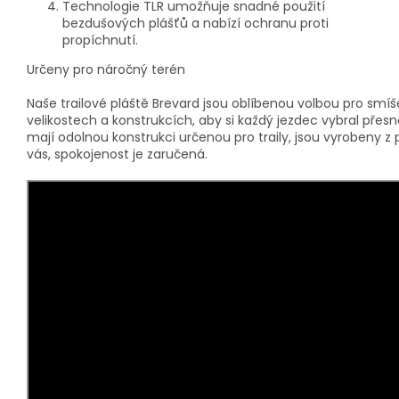
Technologie TLR umožňuje snadné použití
bezdušových plášťů a nabízí ochranu proti
propíchnutí.
Určeny pro náročný terén
Naše trailové pláště Brevard jsou oblíbenou volbou pro sm
velikostech a konstrukcích, aby si každý jezdec vybral př
mají odolnou konstrukci určenou pro traily, jsou vyrobeny z
vás, spokojenost je zaručená.