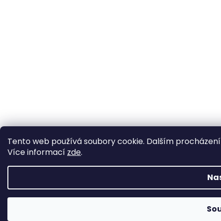
Tento web používá soubory cookie. Dalším procházením 
Více informací
zde
.
Na
So
Změna otevírací doby ve Starém Městě