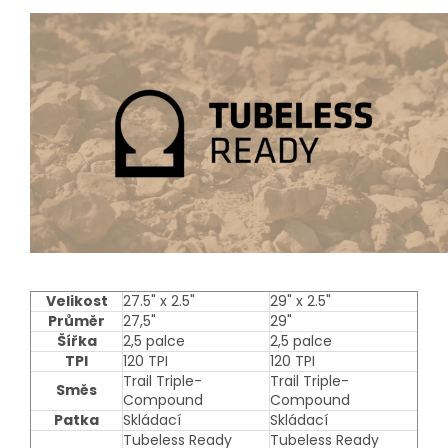
Velikost
27.5" x 2.5"
29" x 2.5"
Průměr
27,5"
29"
Šířka
2,5 palce
2,5 palce
TPI
120 TPI
120 TPI
Trail Triple-
Trail Triple-
Směs
Compound
Compound
Patka
Skládací
Skládací
Tubeless Ready
Tubeless Ready