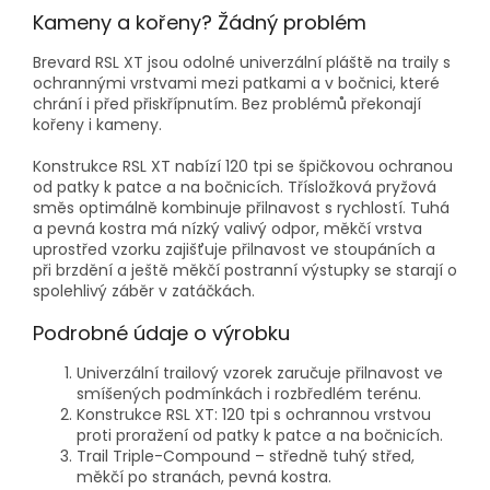
Kameny a kořeny? Žádný problém
Brevard RSL XT jsou odolné univerzální pláště na traily s
ochrannými vrstvami mezi patkami a v bočnici, které
chrání i před přiskřípnutím. Bez problémů překonají
kořeny i kameny.
Konstrukce RSL XT nabízí 120 tpi se špičkovou ochranou
od patky k patce a na bočnicích. Třísložková pryžová
směs optimálně kombinuje přilnavost s rychlostí. Tuhá
a pevná kostra má nízký valivý odpor, měkčí vrstva
uprostřed vzorku zajišťuje přilnavost ve stoupáních a
při brzdění a ještě měkčí postranní výstupky se starají o
spolehlivý záběr v zatáčkách.
Podrobné údaje o výrobku
Univerzální trailový vzorek zaručuje přilnavost ve
smíšených podmínkách i rozbředlém terénu.
Konstrukce RSL XT: 120 tpi s ochrannou vrstvou
proti proražení od patky k patce a na bočnicích.
Trail Triple-Compound – středně tuhý střed,
měkčí po stranách, pevná kostra.