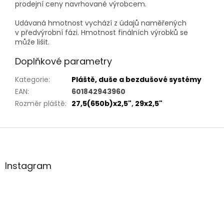
prodejní ceny navrhované výrobcem.
Udávaná hmotnost vychází z údajů naměřených
v předvýrobní fázi. Hmotnost finálních výrobků se
může lišit.
Doplňkové parametry
Kategorie
:
Pláště, duše a bezdušové systémy
EAN
:
601842943960
Rozměr pláště
:
27,5(650b)x2,5"
,
29x2,5"
Z
á
p
a
Instagram
t
í