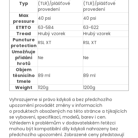
Typ
(TLR)/plášťové
(TLR)/plášťové
provedení
provedení
Max
40 psi
40 psi
pressure
ETRTO
63-584
63-622
Tread
Hrubý vzorek
Hrubý vzorek
Puncture
RSL XT
RSL XT
protection
Umožňuje
přidání
Ne
Ne
hrotů
Objem
těsnicího
89 ml
89 ml
tmele
Weight
1120g
1200g
Vyhrazujeme si právo kdykoli a bez předchozího
upozornění provádět změny v informacích
o produktech obsažených na této stránce a týkajících
se vybavení, specifikací, modelů, barev i cen.
Vzhledem k problémům v dodavatelském řetězci
mohou být kompatibilní díly kdykoli nahrazeny bez
předchozího upozornění. Zobrazené ceny představují