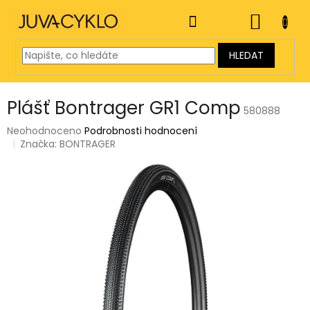
Přejít
na
NÁKUP
obsah
KOŠÍK
HLEDAT
Plášť Bontrager GR1 Comp
580888
Průměrné
Neohodnoceno
Podrobnosti hodnocení
hodnocení
Značka:
BONTRAGER
produktu
je
0,0
z
5
hvězdiček.