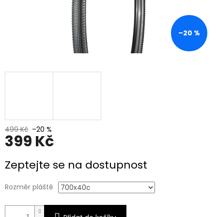
–20 %
499 Kč
–20 %
399 Kč
Měrná
Zeptejte se na dostupnost
cena:
Rozměr pláště