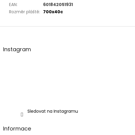
EAN
:
601842051931
Rozměr pláště
:
700x40c
Z
á
p
a
Instagram
t
í
Sledovat na Instagramu
Informace