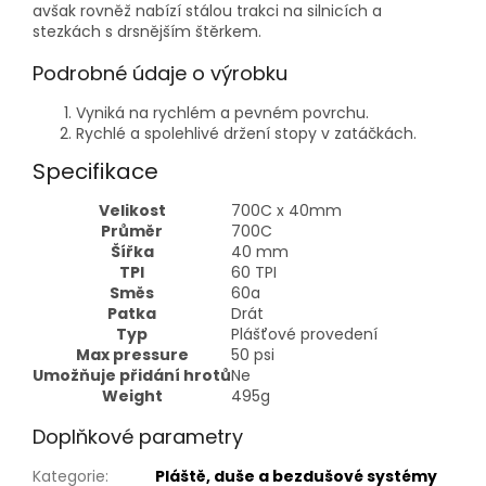
avšak rovněž nabízí stálou trakci na silnicích a
stezkách s drsnějším štěrkem.
Podrobné údaje o výrobku
Vyniká na rychlém a pevném povrchu.
Rychlé a spolehlivé držení stopy v zatáčkách.
Specifikace
Velikost
700C x 40mm
Průměr
700C
Šířka
40 mm
TPI
60 TPI
Směs
60a
Patka
Drát
Typ
Plášťové provedení
Max pressure
50 psi
Umožňuje přidání hrotů
Ne
Weight
495g
Doplňkové parametry
Kategorie
:
Pláště, duše a bezdušové systémy