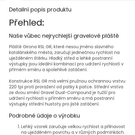
Detailní popis produktu
Přehled:
Naše vůbec nejrychlejší gravelové pláště
Pláště Girona RSL GR, které nesou jméno slavného
katalánského města, zaručují jedinečnou rychlost na
uježděném štěrku. Hladký střed a lehké postranní
výstupky jsou ideální kombinací pro udržení rychlosti v
přímém směru a spolehlivé zatáčení.
Konstrukce RSL GR má velmi pružnou ochrannou vrstvu
220 tpi proti proražení od patky k patce. Střední vrstva
ze dvou směsí Gravel Dual-Compound je tužší pro
udržení rychlosti v přímém směru a má postranní
výstupky střední hustoty pro jisté zatáčení.
Podrobné údaje o výrobku
Lehký vzorek zaručuje velkou rychlost a přilnavost
na uježděném povrchu a v různých podmínkách.