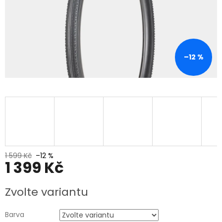
–12 %
1 599 Kč
–12 %
1 399 Kč
Měrná
Zvolte variantu
cena:
Barva