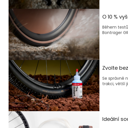
O 10 % vyš
Během testů 
Bontrager GR
Zvolte be
Se správně 
trakci, větší 
Ideální s