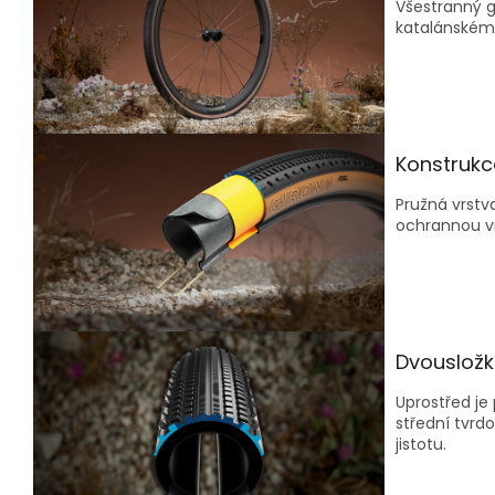
Všestranný g
katalánském 
Konstrukc
Pružná vrstv
ochrannou vr
Dvousložk
Uprostřed je
střední tvrdo
jistotu.