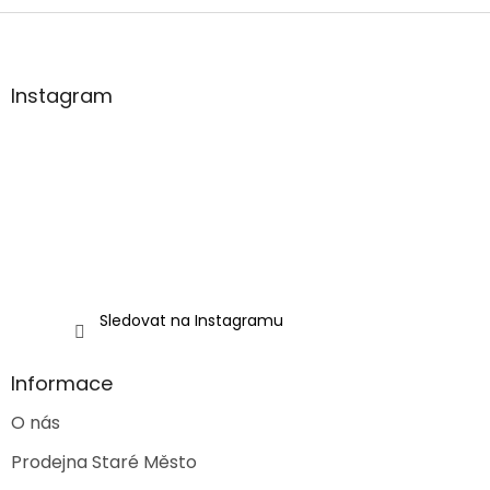
Z
á
p
a
Instagram
t
í
Sledovat na Instagramu
Informace
O nás
Prodejna Staré Město