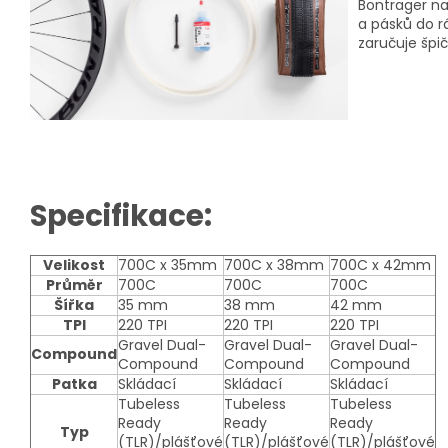
Bontrager na
a pásků do rá
zaručuje špi
Specifikace:
Velikost
700C x 35mm
700C x 38mm
700C x 42mm
Průměr
700C
700C
700C
Šířka
35 mm
38 mm
42 mm
TPI
220 TPI
220 TPI
220 TPI
Gravel Dual-
Gravel Dual-
Gravel Dual-
Compound
Compound
Compound
Compound
Patka
Skládací
Skládací
Skládací
Tubeless
Tubeless
Tubeless
Ready
Ready
Ready
Typ
(TLR)/plášťové
(TLR)/plášťové
(TLR)/plášťové