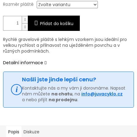
Rozměr pláště
Přidat do košíku
Rychlé gravelové pláště s lehkým vzorkem jsou ideální pro
velkou rychlost a přilnavost na uježděném povrchu a v
různých podmínkách.
Detailní informace
Našli jste jinde lepší cenu?
Kontaktujte nás a my vám ji dorovnáme. Napsat
nám můžete
na chatu
, na
info@juvacyklo.cz
a nebo přijít
na prodejnu
.
Popis
Diskuze