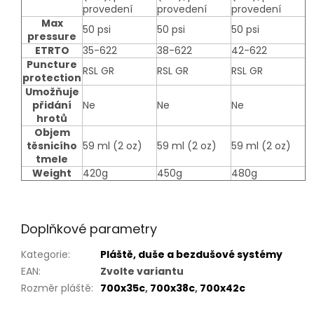
provedení
provedení
provedení
Max
50 psi
50 psi
50 psi
pressure
ETRTO
35-622
38-622
42-622
Puncture
RSL GR
RSL GR
RSL GR
protection
Umožňuje
přidání
Ne
Ne
Ne
hrotů
Objem
těsnicího
59 ml (2 oz)
59 ml (2 oz)
59 ml (2 oz)
tmele
Weight
420g
450g
480g
Doplňkové parametry
Kategorie
:
Pláště, duše a bezdušové systémy
EAN
:
Zvolte variantu
Rozměr pláště
:
700x35c
,
700x38c
,
700x42c