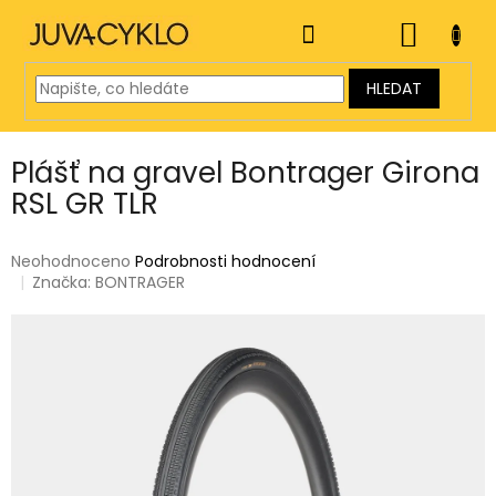
Přejít
na
NÁKUP
obsah
KOŠÍK
HLEDAT
Plášť na gravel Bontrager Girona
RSL GR TLR
Průměrné
Neohodnoceno
Podrobnosti hodnocení
hodnocení
Značka:
BONTRAGER
produktu
je
0,0
z
5
hvězdiček.