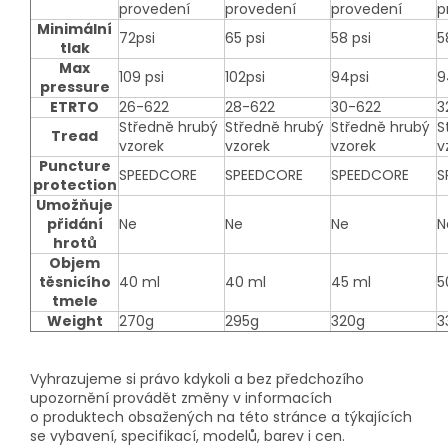
provedení
provedení
provedení
p
Minimální
72psi
65 psi
58 psi
5
tlak
Max
109 psi
102psi
94psi
9
pressure
ETRTO
26-622
28-622
30-622
3
Středně hrubý
Středně hrubý
Středně hrubý
S
Tread
vzorek
vzorek
vzorek
v
Puncture
SPEEDCORE
SPEEDCORE
SPEEDCORE
S
protection
Umožňuje
přidání
Ne
Ne
Ne
N
hrotů
Objem
těsnicího
40 ml
40 ml
45 ml
5
tmele
Weight
270g
295g
320g
3
Vyhrazujeme si právo kdykoli a bez předchozího
upozornění provádět změny v informacích
o produktech obsažených na této stránce a týkajících
se vybavení, specifikací, modelů, barev i cen.