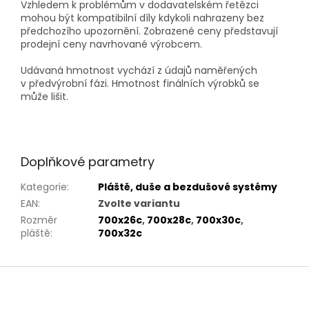
Vzhledem k problémům v dodavatelském řetězci
mohou být kompatibilní díly kdykoli nahrazeny bez
předchozího upozornění. Zobrazené ceny představují
prodejní ceny navrhované výrobcem.
Udávaná hmotnost vychází z údajů naměřených
v předvýrobní fázi. Hmotnost finálních výrobků se
může lišit.
Doplňkové parametry
Kategorie
:
Pláště, duše a bezdušové systémy
EAN
:
Zvolte variantu
Rozměr
700x26c
,
700x28c
,
700x30c
,
pláště
:
700x32c
Z
á
p