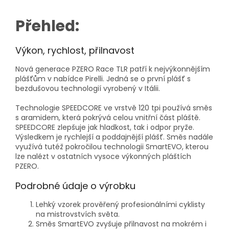
Přehled:
Výkon, rychlost, přilnavost
Nová generace PZERO Race TLR patří k nejvýkonnějším
plášťům v nabídce Pirelli. Jedná se o první plášť s
bezdušovou technologií vyrobený v Itálii.
Technologie SPEEDCORE ve vrstvě 120 tpi používá směs
s aramidem, která pokrývá celou vnitřní část pláště.
SPEEDCORE zlepšuje jak hladkost, tak i odpor pryže.
Výsledkem je rychlejší a poddajnější plášť. Směs nadále
využívá tutéž pokročilou technologii SmartEVO, kterou
lze nalézt v ostatních vysoce výkonných pláštích
PZERO.
Podrobné údaje o výrobku
Lehký vzorek prověřený profesionálními cyklisty
na mistrovstvích světa.
Směs SmartEVO zvyšuje přilnavost na mokrém i