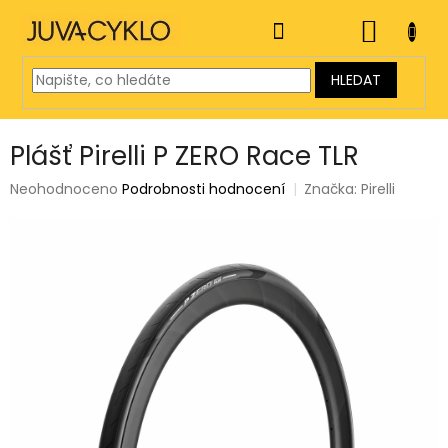
Přejít
na
NÁKUP
obsah
KOŠÍK
HLEDAT
Plášť Pirelli P ZERO Race TLR
Průměrné
Neohodnoceno
Podrobnosti hodnocení
Značka:
Pirelli
hodnocení
produktu
je
0,0
z
5
hvězdiček.