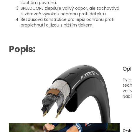
suchém povrchu.
SPEEDCORE zlepšuje valivý odpor, ale zachovává
si zároveň vysokou ochranu proti defektu.
Bezdušová konstrukce pro lepší ochranu proti
propíchnutí a jízdu s nižším tlakem.
Popis:
Opl
Ty n
tech
vrst
Nabí
Pok