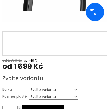
až –19
%
od 2 059 Kč
až –19 %
od
1 699 Kč
Měrná
Zvolte variantu
cena:
Barva
Rozměr pláště