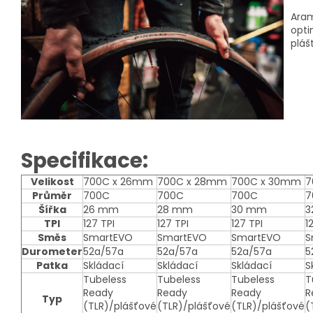
Aram
opti
pláš
Specifikace:
Velikost
700C x 26mm
700C x 28mm
700C x 30mm
7
Průměr
700C
700C
700C
7
Šířka
26 mm
28 mm
30 mm
3
TPI
127 TPI
127 TPI
127 TPI
1
Směs
SmartEVO
SmartEVO
SmartEVO
S
Durometer
52a/57a
52a/57a
52a/57a
5
Patka
Skládací
Skládací
Skládací
S
Tubeless
Tubeless
Tubeless
T
Ready
Ready
Ready
R
Typ
(TLR)/plášťové
(TLR)/plášťové
(TLR)/plášťové
(