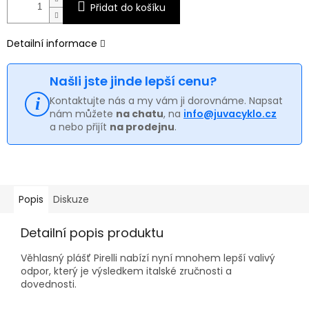
Přidat do košíku
Detailní informace
Našli jste jinde lepší cenu?
Kontaktujte nás a my vám ji dorovnáme. Napsat
nám můžete
na chatu
, na
info@juvacyklo.cz
a nebo přijít
na prodejnu
.
Popis
Diskuze
Detailní popis produktu
Věhlasný plášť Pirelli nabízí nyní mnohem lepší valivý
odpor, který je výsledkem italské zručnosti a
dovednosti.