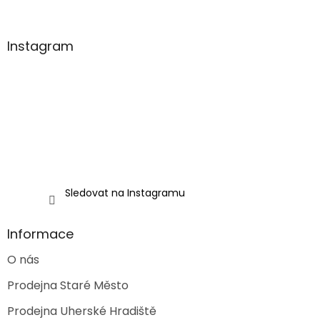
á
p
a
Instagram
t
í
Sledovat na Instagramu
Informace
O nás
Prodejna Staré Město
Prodejna Uherské Hradiště