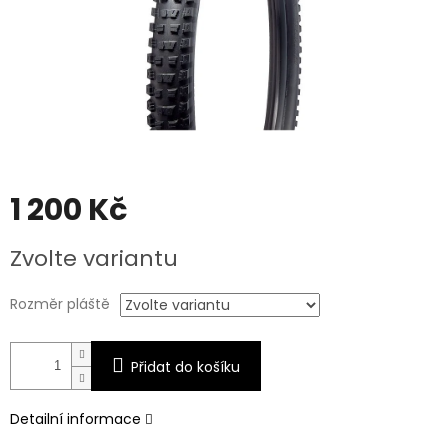
1 200 Kč
Měrná
Zvolte variantu
cena:
Rozměr pláště
Přidat do košíku
Detailní informace