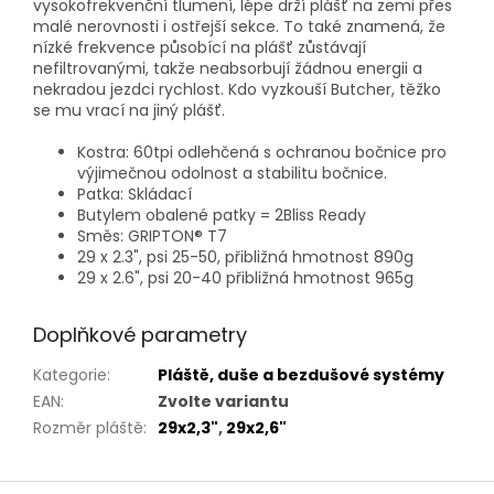
vysokofrekvenční tlumení, lépe drží plášť na zemi přes
malé nerovnosti i ostřejší sekce. To také znamená, že
nízké frekvence působící na plášť zůstávají
nefiltrovanými, takže neabsorbují žádnou energii a
nekradou jezdci rychlost. Kdo vyzkouší Butcher, těžko
se mu vrací na jiný plášť.
Kostra: 60tpi odlehčená s ochranou bočnice pro
výjimečnou odolnost a stabilitu bočnice.
Patka: Skládací
Butylem obalené patky = 2Bliss Ready
Směs: GRIPTON® T7
29 x 2.3", psi 25-50, přibližná hmotnost 890g
29 x 2.6", psi 20-40 přibližná hmotnost 965g
Doplňkové parametry
Kategorie
:
Pláště, duše a bezdušové systémy
EAN
:
Zvolte variantu
Rozměr pláště
:
29x2,3"
,
29x2,6"
Z