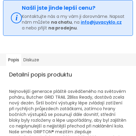
Našli jste jinde lepší cenu?
Kontaktujte nás a my vám ji dorovnáme. Napsat
nám můžete
na chatu
, na
info@juvacyklo.cz
a nebo přijít
na prodejnu
.
Popis
Diskuze
Detailní popis produktu
Nejnovější generace pláště osvědčeného na světovém
poháru, Butcher GRID TRAIL 2Bliss Ready, dostává zcela
nový dezén. Širší boční výstupky lépe zvládají zatížení
při rychlých průjezdech zatáčkami, zatímco hrany
bočních výstupků se posunují dále dovnitř, střední
bloky byly rozloženy a lépe uspořádány, aby byl zajištěn
co nejplynulejší a nejjistější přechod při naklánění kola.
Naše směs GRIPTON® mezitím zlepšuje