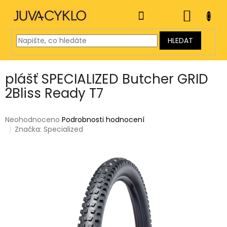
Přejít
na
NÁKUP
obsah
KOŠÍK
HLEDAT
plášť SPECIALIZED Butcher GRID
2Bliss Ready T7
Průměrné
Neohodnoceno
Podrobnosti hodnocení
hodnocení
Značka:
Specialized
produktu
je
0,0
z
5
hvězdiček.