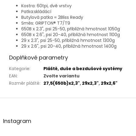
Kostra: 60tpi, dvě vrstvy
Patka:skládácí
Butylová patka = 2Bliss Ready
Směs: GRIPTON® T7/T9
650B x 2.3", psi 25-50, přibližná hmotnost 1050g
650B x 2.6", psi 20-40, přibližná hmotnost 1100g
29 x 2.3", psi 25-50, přibližná hmotnost 1300g
29 x 2.6", psi 20-40, přibližná hmotnost 1400g
Doplňkové parametry
Kategorie
:
Pláště, duše a bezdušové systémy
EAN
:
Zvolte variantu
Rozměr pláště
:
27,5(650b)x2,3"
,
29x2,3"
,
29x2,6"
Z
á
p
a
Instagram
t
í