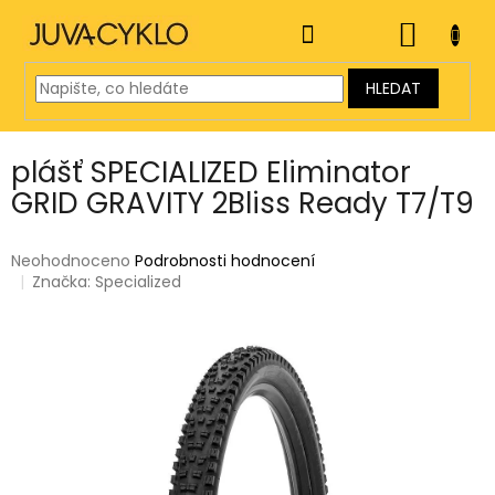
Přejít
na
NÁKUP
obsah
KOŠÍK
HLEDAT
plášť SPECIALIZED Eliminator
GRID GRAVITY 2Bliss Ready T7/T9
Průměrné
Neohodnoceno
Podrobnosti hodnocení
hodnocení
Značka:
Specialized
produktu
je
0,0
z
5
hvězdiček.