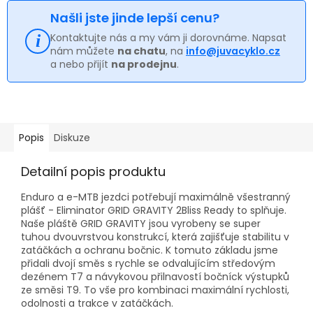
Našli jste jinde lepší cenu?
Kontaktujte nás a my vám ji dorovnáme. Napsat
nám můžete
na chatu
, na
info@juvacyklo.cz
a nebo přijít
na prodejnu
.
Popis
Diskuze
Detailní popis produktu
Enduro a e-MTB jezdci potřebují maximálně všestranný
plášť - Eliminator GRID GRAVITY 2Bliss Ready to splňuje.
Naše pláště GRID GRAVITY jsou vyrobeny se super
tuhou dvouvrstvou konstrukcí, která zajišťuje stabilitu v
zatáčkách a ochranu bočnic. K tomuto základu jsme
přidali dvojí směs s rychle se odvalujícím středovým
dezénem T7 a návykovou přilnavostí bočníck výstupků
ze směsi T9. To vše pro kombinaci maximální rychlosti,
odolnosti a trakce v zatáčkách.