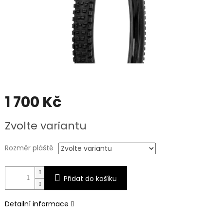
1 700 Kč
Měrná
Zvolte variantu
cena:
Rozměr pláště
Přidat do košíku
Detailní informace