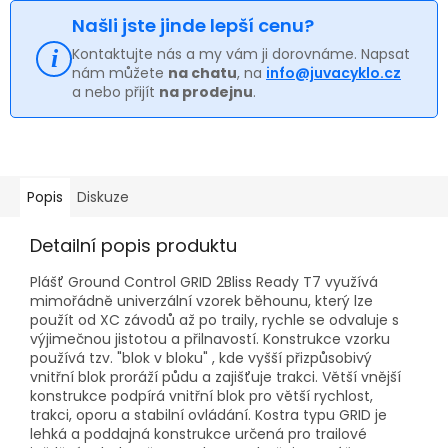
Našli jste jinde lepší cenu?
Kontaktujte nás a my vám ji dorovnáme. Napsat
nám můžete
na chatu
, na
info@juvacyklo.cz
a nebo přijít
na prodejnu
.
Popis
Diskuze
Detailní popis produktu
Plášť Ground Control GRID 2Bliss Ready T7 využívá
mimořádně univerzální vzorek běhounu, který lze
použít od XC závodů až po traily, rychle se odvaluje s
výjimečnou jistotou a přilnavostí. Konstrukce vzorku
používá tzv. "blok v bloku" , kde vyšší přizpůsobivý
vnitřní blok proráží půdu a zajišťuje trakci. Větší vnější
konstrukce podpírá vnitřní blok pro větší rychlost,
trakci, oporu a stabilní ovládání. Kostra typu GRID je
lehká a poddajná konstrukce určená pro trailové