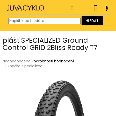
Přejít
na
NÁKUP
obsah
KOŠÍK
HLEDAT
plášť SPECIALIZED Ground
Control GRID 2Bliss Ready T7
Průměrné
Neohodnoceno
Podrobnosti hodnocení
hodnocení
Značka:
Specialized
produktu
je
0,0
z
5
hvězdiček.