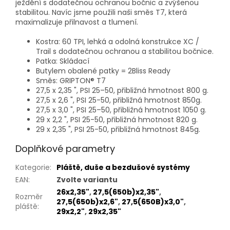
ježdění s dodatečnou ochranou bočnic a zvýšenou
stabilitou. Navíc jsme použili naši směs T7, která
maximalizuje přilnavost a tlumení.
Kostra: 60 TPI, lehká a odolná konstrukce XC /
Trail s dodatečnou ochranou a stabilitou bočnice.
Patka: Skládací
Butylem obalené patky = 2Bliss Ready
Směs: GRIPTON® T7
27,5 x 2,35 ", PSI 25–50, přibližná hmotnost 800 g.
27,5 x 2,6 ", PSI 25-50, přibližná hmotnost 850g.
27,5 x 3,0 ", PSI 25–50, přibližná hmotnost 1050 g.
29 x 2,2 ", PSI 25-50, přibližná hmotnost 820 g.
29 x 2,35 ", PSI 25-50, přibližná hmotnost 845g.
Doplňkové parametry
Kategorie
:
Pláště, duše a bezdušové systémy
EAN
:
Zvolte variantu
26x2,35"
,
27,5(650b)x2,35"
,
Rozměr
27,5(650b)x2,6"
,
27,5(650B)x3,0"
,
pláště
:
29x2,2"
,
29x2,35"