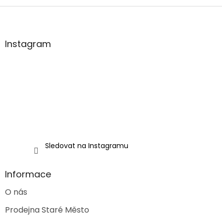
Z
á
p
a
Instagram
t
í
Sledovat na Instagramu
Informace
O nás
Prodejna Staré Město