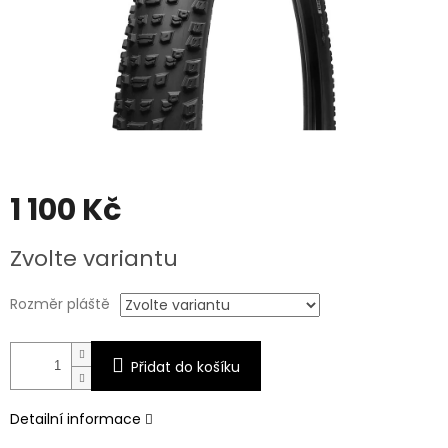
1 100 Kč
Měrná
Zvolte variantu
cena:
Rozměr pláště
Přidat do košíku
Detailní informace