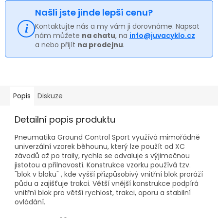
Našli jste jinde lepší cenu?
Kontaktujte nás a my vám ji dorovnáme. Napsat
nám můžete
na chatu
, na
info@juvacyklo.cz
a nebo přijít
na prodejnu
.
Popis
Diskuze
Detailní popis produktu
Pneumatika Ground Control Sport využívá mimořádně
univerzální vzorek běhounu, který lze použít od XC
závodů až po traily, rychle se odvaluje s výjimečnou
jistotou a přilnavostí. Konstrukce vzorku používá tzv.
"blok v bloku" , kde vyšší přizpůsobivý vnitřní blok proráží
půdu a zajišťuje trakci. Větší vnější konstrukce podpírá
vnitřní blok pro větší rychlost, trakci, oporu a stabilní
ovládání.