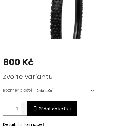
600 Kč
Měrná
Zvolte variantu
cena:
Rozměr pláště
Přidat do košíku
Detailní informace