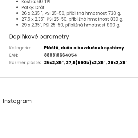
Kostra: 60 TPI
Patky: Drát
26 x 2,35 ", PSI 25-50, přibližná hmotnost 730 g.
27,5 x 2,35", PSI 25-50, přibližná hmotnost 830 g.
29 x 2,35", PSI 25-50, přibližná hmotnost 890 g.
Doplňkové parametry
Kategorie
:
Pláště, duše a bezdušové systémy
EAN
:
888818664054
Rozměr pláště
:
26x2,35"
,
27,5(650b)x2,35"
,
29x2,35"
Z
á
p
a
Instagram
t
í