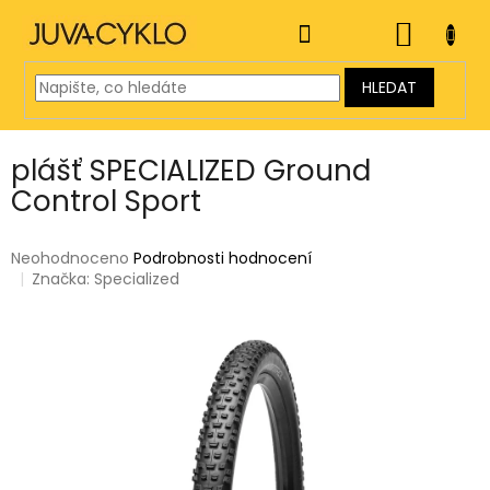
Přejít
na
NÁKUP
obsah
KOŠÍK
HLEDAT
plášť SPECIALIZED Ground
Control Sport
Průměrné
Neohodnoceno
Podrobnosti hodnocení
hodnocení
Značka:
Specialized
produktu
je
0,0
z
5
hvězdiček.