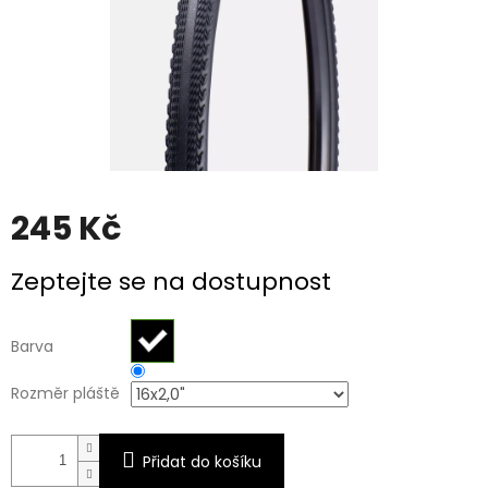
245 Kč
Měrná
Zeptejte se na dostupnost
cena:
Barva
Rozměr pláště
Přidat do košíku