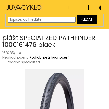
Přejít
na
NÁKUP
obsah
KOŠÍK
HLEDAT
plášť SPECIALIZED PATHFINDER
1000161476 black
168285/BLA
Průměrné
Neohodnoceno
Podrobnosti hodnocení
hodnocení
Značka:
Specialized
produktu
je
0,0
z
5
hvězdiček.