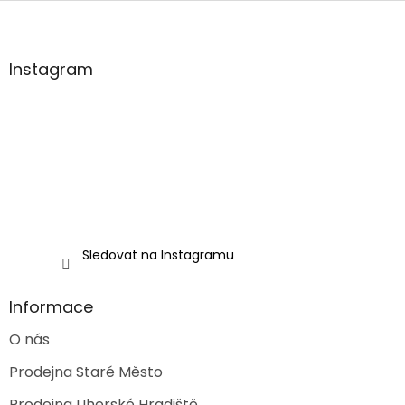
Z
á
p
a
Instagram
t
í
Sledovat na Instagramu
Informace
O nás
Prodejna Staré Město
Prodejna Uherské Hradiště