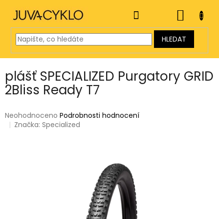
Přejít
na
NÁKUP
obsah
KOŠÍK
HLEDAT
plášť SPECIALIZED Purgatory GRID
2Bliss Ready T7
Průměrné
Neohodnoceno
Podrobnosti hodnocení
hodnocení
Značka:
Specialized
produktu
je
0,0
z
5
hvězdiček.