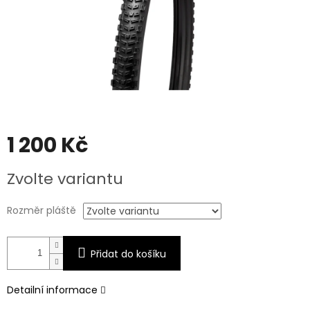
1 200 Kč
Měrná
Zvolte variantu
cena:
Rozměr pláště
Přidat do košíku
Detailní informace