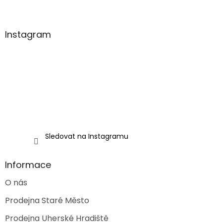
Z
á
p
a
Instagram
t
í
Sledovat na Instagramu
Informace
O nás
Prodejna Staré Město
Prodejna Uherské Hradiště