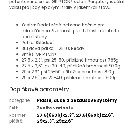
patentovaná směs GRIPTON® děla z Purgatory ideální
volbu pro jízdy epickými traily v jakémkoli stavu.
Kostra: Dodatečná ochrana bočnic pro
mimořádnou životnost, plus tuhost a stabilita
boční stěny.
Patka: Skládací
Butylová patka = 2Bliss Ready
Směs: GRIPTON®
27,5 x 2,3", psi 25-50, přibližná hmotnost 785g
27,5 x 2,6", psi 20-40, přibližná hmotnost 970g
29 x 2,3", psi 25-50, přibližná hmotnost 810g
29 x 2,6", psi 20-40, přibližná hmotnost 900g
Doplňkové parametry
Kategorie
:
Pláště, duše a bezdušové systémy
EAN
:
Zvolte variantu
Rozměr
27,5(650b)x2,3"
,
27,5(650b)x2,6"
,
pláště
:
29x2,3"
,
29x2,6"