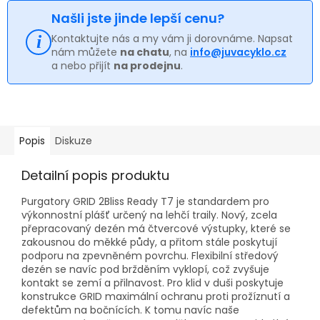
Našli jste jinde lepší cenu?
Kontaktujte nás a my vám ji dorovnáme. Napsat
nám můžete
na chatu
, na
info@juvacyklo.cz
a nebo přijít
na prodejnu
.
Popis
Diskuze
Detailní popis produktu
Purgatory GRID 2Bliss Ready T7 je standardem pro
výkonnostní plášť určený na lehčí traily. Nový, zcela
přepracovaný dezén má čtvercové výstupky, které se
zakousnou do měkké půdy, a přitom stále poskytují
podporu na zpevněném povrchu. Flexibilní středový
dezén se navíc pod bržděním vyklopí, což zvyšuje
kontakt se zemí a přilnavost. Pro klid v duši poskytuje
konstrukce GRID maximální ochranu proti prožíznutí a
defektům na bočnících. K tomu navíc naše