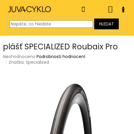
Přejít
na
NÁKUP
obsah
KOŠÍK
HLEDAT
plášť SPECIALIZED Roubaix Pro
Průměrné
Neohodnoceno
Podrobnosti hodnocení
hodnocení
Značka:
Specialized
produktu
je
0,0
z
5
hvězdiček.