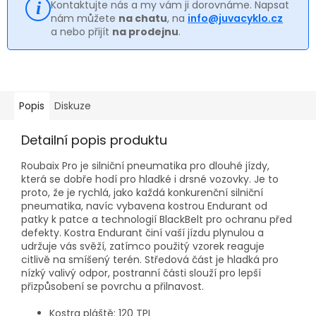
Kontaktujte nás a my vám ji dorovnáme. Napsat
nám můžete
na chatu
, na
info@juvacyklo.cz
a nebo přijít
na prodejnu
.
Popis
Diskuze
Detailní popis produktu
Roubaix Pro je silniční pneumatika pro dlouhé jízdy,
která se dobře hodí pro hladké i drsné vozovky. Je to
proto, že je rychlá, jako každá konkurenční silniční
pneumatika, navíc vybavena kostrou Endurant od
patky k patce a technologií BlackBelt pro ochranu před
defekty. Kostra Endurant činí vaší jízdu plynulou a
udržuje vás svěží, zatímco použitý vzorek reaguje
citlivě na smíšený terén. Středová část je hladká pro
nízký valivý odpor, postranní části slouží pro lepší
přizpůsobení se povrchu a přilnavost.
Kostra pláště: 120 TPI