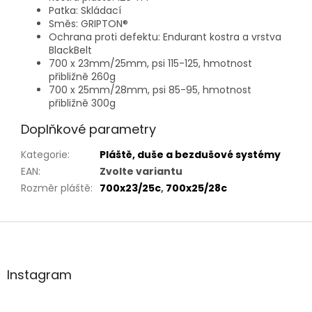
Patka: Skládací
Směs: GRIPTON®
Ochrana proti defektu: Endurant kostra a vrstva
BlackBelt
700 x 23mm/25mm, psi 115-125, hmotnost
přibližně 260g
700 x 25mm/28mm, psi 85-95, hmotnost
přibližně 300g
Doplňkové parametry
Kategorie
:
Pláště, duše a bezdušové systémy
EAN
:
Zvolte variantu
Rozměr pláště
:
700x23/25c
,
700x25/28c
Z
á
p
a
Instagram
t
í