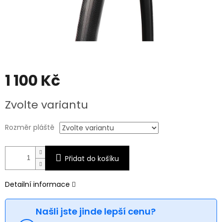
1 100 Kč
Měrná
Zvolte variantu
cena:
Rozměr pláště
Přidat do košíku
Detailní informace
Našli jste jinde lepší cenu?