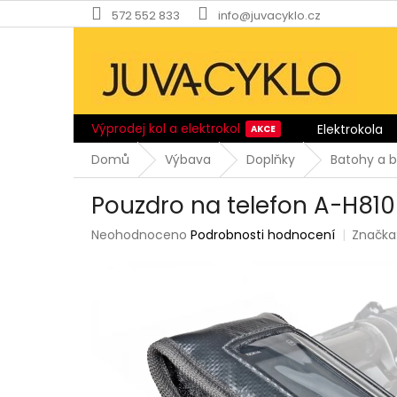
Přejít
572 552 833
info@juvacyklo.cz
na
obsah
Výprodej kol a elektrokol
Elektrokola
Domů
Výbava
Doplňky
Batohy a 
Pouzdro na telefon A-H810
Průměrné
Neohodnoceno
Podrobnosti hodnocení
Značka
hodnocení
produktu
je
0,0
z
5
hvězdiček.