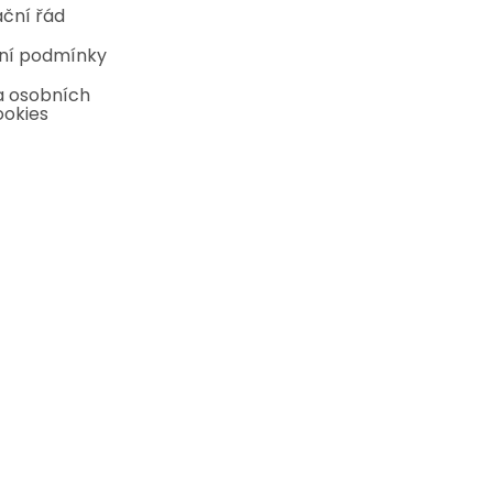
ční řád
ní podmínky
 osobních
ookies