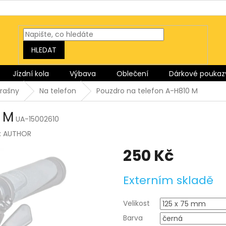
HLEDAT
Jízdní kola
Výbava
Oblečení
Dárkové poukaz
brašny
Na telefon
Pouzdro na telefon A-H810 M
 M
UA-15002610
:
AUTHOR
250 Kč
Měrná
Externím skladě
cena:
Velikost
Barva