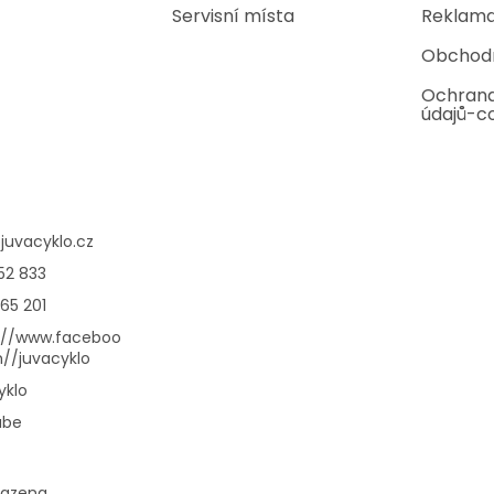
Servisní místa
Reklama
Obchod
Ochrana
údajů-c
@
juvacyklo.cz
52 833
65 201
://www.faceboo
//juvacyklo
yklo
ube
razena.