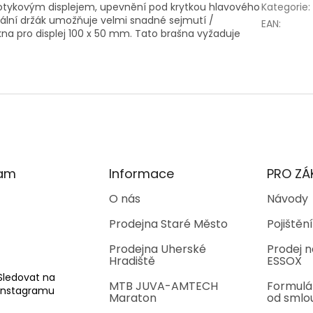
dotykovým displejem, upevnění pod krytkou hlavového
Kategorie
:
rzální držák umožňuje velmi snadné sejmutí /
EAN
:
na pro displej 100 x 50 mm. Tato brašna vyžaduje
ram
Informace
PRO ZÁ
O nás
Návody
Prodejna Staré Město
Pojištění
Prodejna Uherské
Prodej n
Hradiště
ESSOX
Sledovat na
MTB JUVA-AMTECH
Formulá
Instagramu
Maraton
od smlo