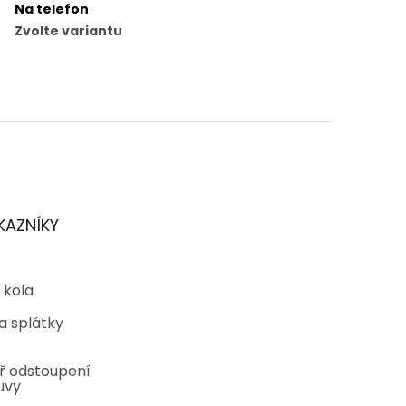
Na telefon
Zvolte variantu
KAZNÍKY
 kola
a splátky
ř odstoupení
uvy