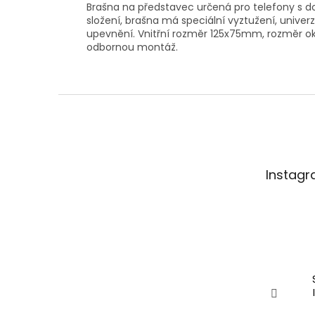
Brašna na představec určená pro telefony s 
složení, brašna má speciální vyztužení, unive
upevnění. Vnitřní rozměr 125x75mm, rozměr ok
odbornou montáž.
Z
á
p
a
t
Instag
í