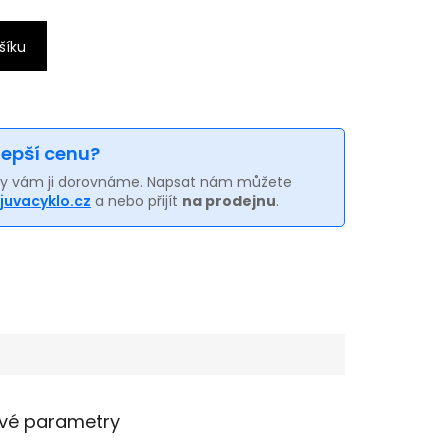
šíku
 lepší cenu?
my vám ji dorovnáme. Napsat nám můžete
juvacyklo.cz
a nebo přijít
na prodejnu
.
vé parametry