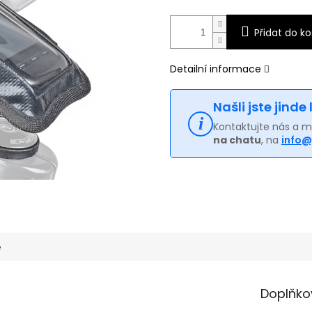
Přidat do ko
Detailní informace
Našli jste jinde
Kontaktujte nás a 
na chatu
, na
info@
e
Doplňko