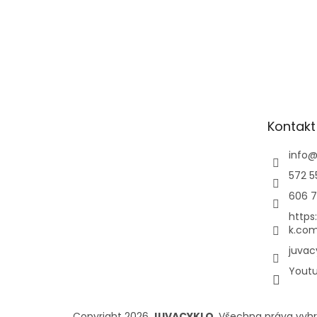
Kontakt
info
572 5
606 7
https
k.com
juvac
Yout
Copyright 2026
JUVACYKLO
. Všechna práva vyh