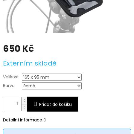
650 Kč
Měrná
Externím skladě
cena:
Velikost
Barva
Přidat do košíku
Detailní informace