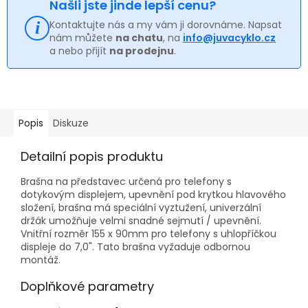
Našli jste jinde lepší cenu?
Kontaktujte nás a my vám ji dorovnáme. Napsat
nám můžete
na chatu
, na
info@juvacyklo.cz
a nebo přijít
na prodejnu
.
Popis
Diskuze
Detailní popis produktu
Brašna na představec určená pro telefony s
dotykovým displejem, upevnění pod krytkou hlavového
složení, brašna má speciální vyztužení, univerzální
držák umožňuje velmi snadné sejmutí / upevnění.
Vnitřní rozměr 155 x 90mm pro telefony s uhlopříčkou
displeje do 7,0". Tato brašna vyžaduje odbornou
montáž.
Doplňkové parametry