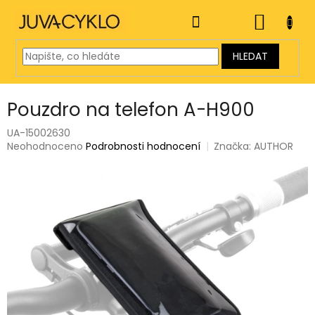
Přejít
na
NÁKUP
obsah
KOŠÍK
HLEDAT
Pouzdro na telefon A-H900
UA-15002630
Průměrné
Neohodnoceno
Podrobnosti hodnocení
Značka:
AUTHOR
hodnocení
produktu
je
0,0
z
5
hvězdiček.