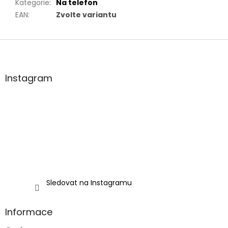
Kategorie
:
Na telefon
EAN
:
Zvolte variantu
Z
á
p
a
Instagram
t
í
Sledovat na Instagramu
Informace