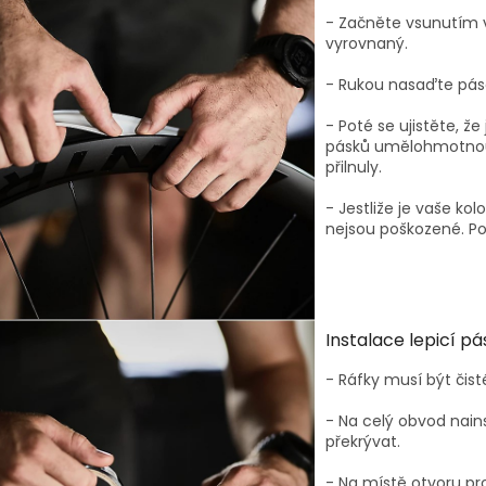
- Začněte vsunutím v
vyrovnaný.
- Rukou nasaďte páse
- Poté se ujistěte, ž
pásků umělohmotnou 
přilnuly.
- Jestliže je vaše kol
nejsou poškozené. Po
Instalace lepicí p
- Ráfky musí být čist
- Na celý obvod nains
překrývat.
- Na místě otvoru pro