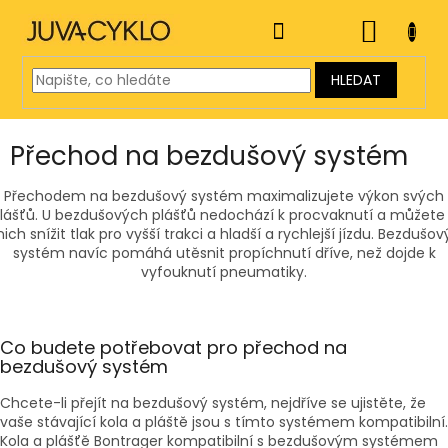
Přejít
na
NÁKUP
obsah
KOŠÍK
HLEDAT
Přechod na bezdušový systém
Přechodem na bezdušový systém maximalizujete výkon svých
lášťů. U bezdušových plášťů nedochází k procvaknutí a můžete
nich snížit tlak pro vyšší trakci a hladší a rychlejší jízdu. Bezdušov
systém navíc pomáhá utěsnit propíchnutí dříve, než dojde k
vyfouknutí pneumatiky.
Co budete potřebovat pro přechod na
bezdušový systém
Chcete-li přejít na bezdušový systém, nejdříve se ujistěte, že
vaše stávající kola a pláště jsou s tímto systémem kompatibilní.
Kola a plášťě Bontrager kompatibilní s bezdušovým systémem