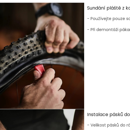
Sundání pláště z k
- Používejte pouze
- Při demontáži páka
Instalace pásků d
- Velikost pásků do r