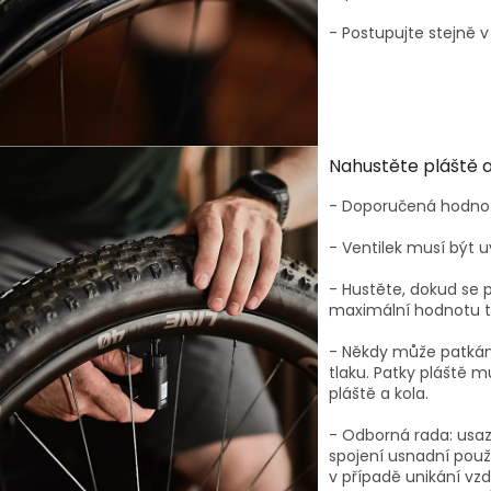
- Postupujte stejně v
Nahustěte pláště a
- Doporučená hodnota
- Ventilek musí být u
- Hustěte, dokud se 
maximální hodnotu t
- Někdy může patkám 
tlaku. Patky pláště mu
pláště a kola.
- Odborná rada: usa
spojení usnadní použi
v případě unikání v