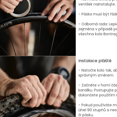
ventilek nainstalujte.
- Páska musí být řád
- Odborná rada: Lepicí
zejména v případě p
všechna kola Bontrage
Instalace pláště
- Natočte kolo tak, a
správným směrem.
- Začněte v horní čás
kanálku. Postupujte 
dokončete použitím
- Pokud používáte mo
úhel 90 stupňů a nesm
či pásku.