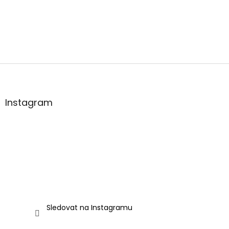
Z
á
p
a
Instagram
t
í
Sledovat na Instagramu