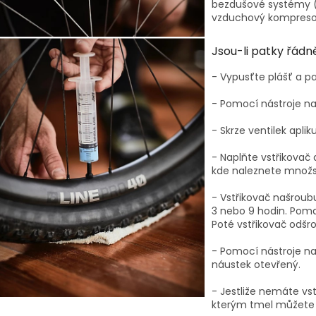
bezdušové systémy (n
vzduchový kompresor,
Jsou-li patky řádně
- Vypusťte plášť a p
- Pomocí nástroje na 
- Skrze ventilek apli
- Naplňte vstřikova
kde naleznete množst
- Vstřikovač našroubu
3 nebo 9 hodin. Pomal
Poté vstřikovač odšro
- Pomocí nástroje na 
náustek otevřený.
- Jestliže nemáte vs
kterým tmel můžete d