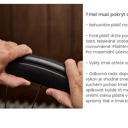
Tmel musí pokrýt c
- Nahustěte plášť n
- Poté plášť držte p
části. Následně otáč
rovnoměrně. Plášťěm
Pro maximální účinn
- Vylitý tmel otřete a
- Odborná rada: dopo
výkon je vhodné tmel
suchém počasí tmel v
aplikovat každé tři 
vnitřní stěna pláště
správný tlak a tmel 