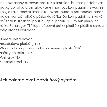
jsou označeny akronymem TLR. K instalaci budete potřebovat
pásky do ráfku a ventilky, které musí být kompatibilní s vašimi
koly, a také těsnicí tmel TLR. Rovněž budete potřebovat nářadí
na demontáž ráfků a pásků do ráfku. Do kompatibilních ráfků
můžete k utěsnění použít i lepicí pásku TLR, avšak pásky do
ráfku Bontrager TLR lépe připevní patky plášťů k plášti a usnadní
celý proces instalace.
Budete potřebovat
•Bezdušové pláště (TLR)
•Sadu kol kompatibilní s bezdušovými plášti (TLR)
•Pásky do ráfku TLR
•Ventilky TLR
•Těsnicí tmel TLR
Jak nainstalovat bezdušový systém