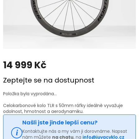
14 999 Kč
Měrná
Zeptejte se na dostupnost
cena:
Položka byla vyprodána…
Celokarbonové kolo TLR s 50mm ráfky ideálně vyvažuje
odolnost, hmotnost a aerodynamiku.
Našli jste jinde lepší cenu?
Kontaktujte nás a my vám ji dorovnáme. Napsat
nám můžete
na chatu
, na
info@juvacyklo.cz