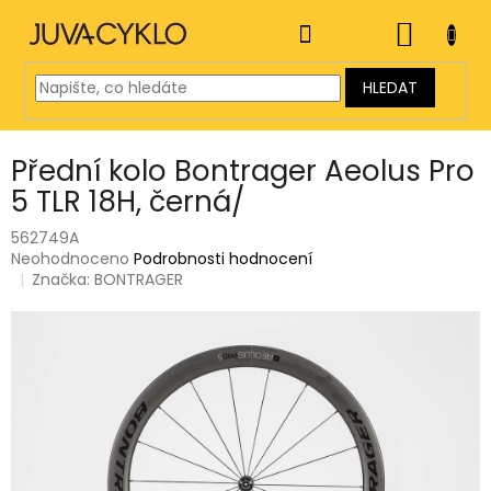
Přejít
na
NÁKUP
obsah
KOŠÍK
HLEDAT
Přední kolo Bontrager Aeolus Pro
5 TLR 18H, černá/
562749A
Průměrné
Neohodnoceno
Podrobnosti hodnocení
hodnocení
Značka:
BONTRAGER
produktu
je
0,0
z
5
hvězdiček.