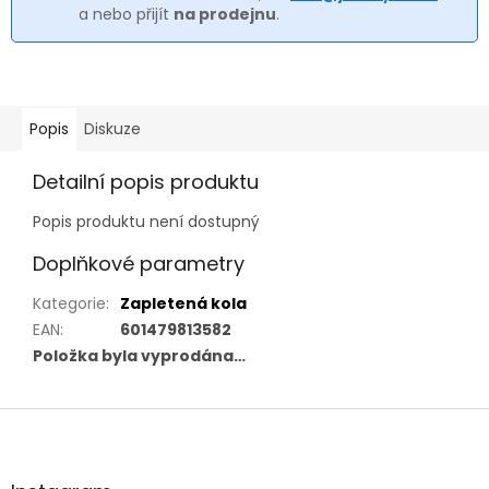
a nebo přijít
na prodejnu
.
Popis
Diskuze
Detailní popis produktu
Popis produktu není dostupný
Doplňkové parametry
Kategorie
:
Zapletená kola
EAN
:
601479813582
Položka byla vyprodána…
Z
á
p