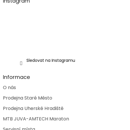
a
Instagram
t
í
Sledovat na Instagramu
Informace
O nás
Prodejna Staré Město
Prodejna Uherské Hradiště
MTB JUVA-AMTECH Maraton
Servisní místa