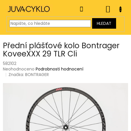
Přejít
na
NÁKUP
obsah
KOŠÍK
HLEDAT
Přední plášťové kolo Bontrager
KoveeXXX 29 TLR Cli
582102
Průměrné
Neohodnoceno
Podrobnosti hodnocení
hodnocení
Značka:
BONTRAGER
produktu
je
0,0
z
5
hvězdiček.