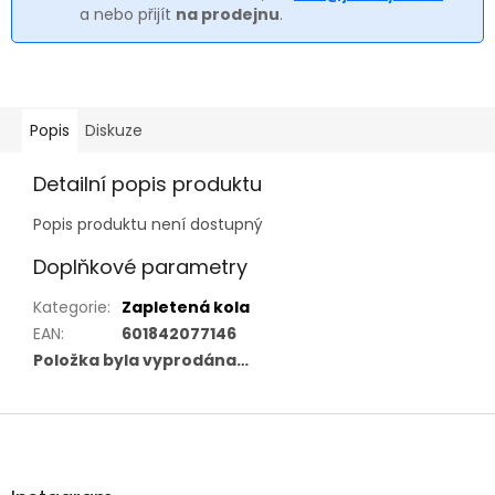
a nebo přijít
na prodejnu
.
Popis
Diskuze
Detailní popis produktu
Popis produktu není dostupný
Doplňkové parametry
Kategorie
:
Zapletená kola
EAN
:
601842077146
Položka byla vyprodána…
Z
á
p