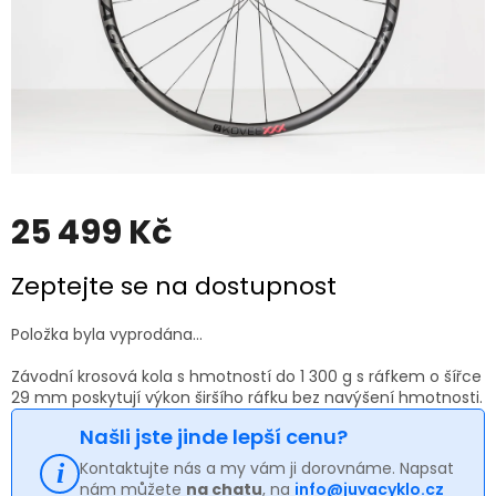
25 499 Kč
Měrná
Zeptejte se na dostupnost
cena:
Položka byla vyprodána…
Závodní krosová kola s hmotností do 1 300 g s ráfkem o šířce
29 mm poskytují výkon širšího ráfku bez navýšení hmotnosti.
Našli jste jinde lepší cenu?
Kontaktujte nás a my vám ji dorovnáme. Napsat
nám můžete
na chatu
, na
info@juvacyklo.cz