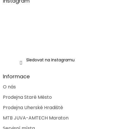
a
Instagram
t
í
Sledovat na Instagramu
Informace
O nás
Prodejna Staré Město
Prodejna Uherské Hradiště
MTB JUVA-AMTECH Maraton
Servisní místa