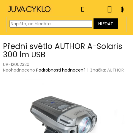
Přejít
na
NÁKUP
obsah
KOŠÍK
HLEDAT
Přední světlo AUTHOR A-Solaris
300 lm USB
UA-12002320
Průměrné
Neohodnoceno
Podrobnosti hodnocení
Značka:
AUTHOR
hodnocení
produktu
je
0,0
z
5
hvězdiček.