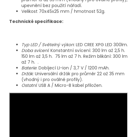
upevnění bez použití nářadí.
Velikost 70x45x25 mm / hmotnost 52g.
Technické specifikace:
Typ LED / Světelný výkon
: LED CREE XPG LED 300lm.
Doba svícení
: Konstantní svícení: 300 lm až 2,5 h.
150 lm až 3,5 h. 75 lm až 7 h. Režim blikání: 300 lm
až 7 h. .
Baterie
: Dobíjecí LI-ion / 3,7 V / 1200 mAh.
Držák
: Universální držák pro průměr 22 až 35 mm
(vhodný i pro oválné profily).
Ostatní
: USB A / Micro-B kabel přiložen.