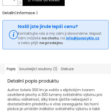
Detailní informace
Našli jste jinde lepší cenu?
Kontaktujte nás a my vám ji dorovnáme. Napsat
nám můžete
na chatu
, na
info@juvacyklo.cz
a nebo přijít
na prodejnu
.
Popis
Související soubory (1)
Diskuze
Detailní popis produktu
Author Solaris 300 lm je světlo s eliptickým tvarem
osvětlené plochy a 300 lumeny světelného výkonu pro
skvělou viditelnost, díky které zjistíte nebezpečí v
dostatečném předstihu a včas zareagujete. Na horní
plošce je umístěn indikátor světelného výkonu a také