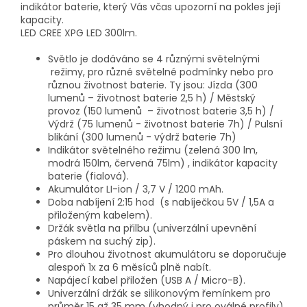
indikátor baterie, který Vás včas upozorní na pokles její
kapacity.
LED CREE XPG LED 300lm.
Světlo je dodáváno se 4 různými světelnými
režimy, pro různé světelné podmínky nebo pro
různou životnost baterie. Ty jsou: Jízda (300
lumenů – životnost baterie 2,5 h) / Městský
provoz (150 lumenů – životnost baterie 3,5 h) /
Výdrž (75 lumenů - životnost baterie 7h) / Pulsní
blikání (300 lumenů - výdrž baterie 7h)
Indikátor světelného režimu (zelená 300 lm,
modrá 150lm, červená 75lm) , indikátor kapacity
baterie (fialová).
Akumulátor LI-ion / 3,7 V / 1200 mAh.
Doba nabíjení 2:15 hod (s nabíječkou 5V / 1,5A a
přiloženým kabelem).
Držák světla na přilbu (univerzální upevnění
páskem na suchý zip).
Pro dlouhou životnost akumulátoru se doporučuje
alespoň 1x za 6 měsíců plně nabít.
Napájecí kabel přiložen (USB A / Micro-B).
Univerzální držák se silikonovým řemínkem pro
průměr 15 až 35 mm (vhodný i pro oválné profily),