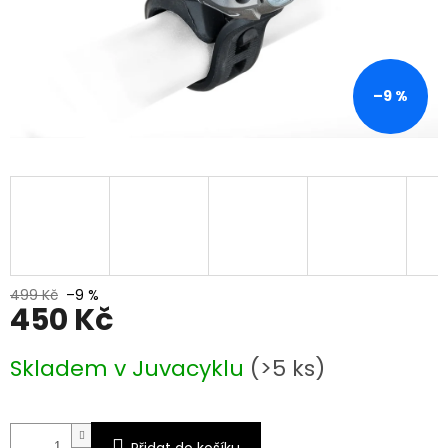
–9 %
499 Kč
–9 %
450 Kč
Měrná
Skladem v Juvacyklu
(>5 ks)
cena:
Přidat do košíku