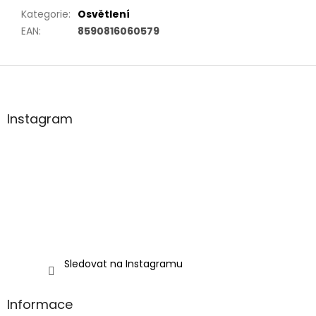
Kategorie
:
Osvětlení
EAN
:
8590816060579
Z
á
p
a
Instagram
t
í
Sledovat na Instagramu
Informace