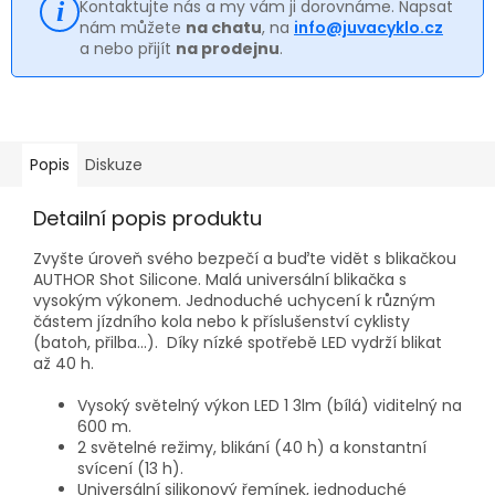
Kontaktujte nás a my vám ji dorovnáme. Napsat
nám můžete
na chatu
, na
info@juvacyklo.cz
a nebo přijít
na prodejnu
.
Popis
Diskuze
Detailní popis produktu
Zvyšte úroveň svého bezpečí a buďte vidět s blikačkou
AUTHOR Shot Silicone. Malá universální blikačka s
vysokým výkonem. Jednoduché uchycení k různým
částem jízdního kola nebo k příslušenství cyklisty
(batoh, přilba...). Díky nízké spotřebě LED vydrží blikat
až 40 h.
Vysoký světelný výkon LED 1 3lm (bílá) viditelný na
600 m.
2 světelné režimy, blikání (40 h) a konstantní
svícení (13 h).
Universální silikonový řemínek, jednoduché