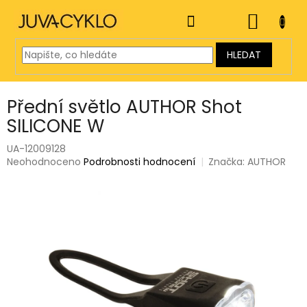
Přejít
na
NÁKUP
obsah
KOŠÍK
HLEDAT
Přední světlo AUTHOR Shot
SILICONE W
UA-12009128
Průměrné
Neohodnoceno
Podrobnosti hodnocení
Značka:
AUTHOR
hodnocení
produktu
je
0,0
z
5
hvězdiček.