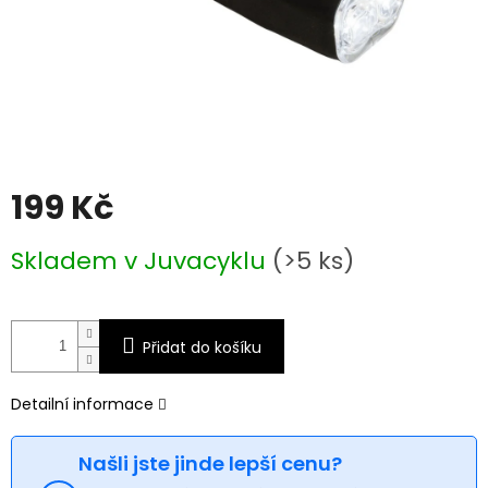
199 Kč
Měrná
Skladem v Juvacyklu
(>5 ks)
cena:
Přidat do košíku
Detailní informace
Našli jste jinde lepší cenu?