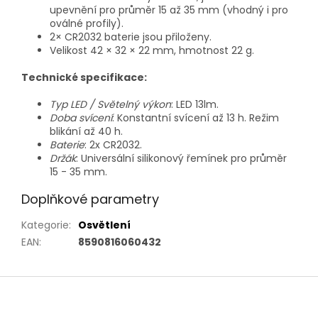
upevnění pro průměr 15 až 35 mm (vhodný i pro
oválné profily).
2× CR2032 baterie jsou přiloženy.
Velikost 42 × 32 × 22 mm, hmotnost 22 g.
Technické specifikace:
Typ LED / Světelný výkon
: LED 13lm.
Doba svícení
: Konstantní svícení až 13 h. Režim
blikání až 40 h.
Baterie
: 2x CR2032.
Držák
: Universální silikonový řemínek pro průměr
15 - 35 mm.
Doplňkové parametry
Kategorie
:
Osvětlení
EAN
:
8590816060432
Z
á
p