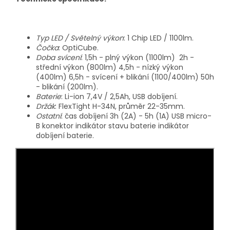
Typ LED / Světelný výkon
: 1 Chip LED / 1100lm.
Čočka
: OptiCube.
Doba svícení
: 1,5h - plný výkon (1100lm) 2h -
střední výkon (800lm) 4,5h - nízký výkon
(400lm) 6,5h - svícení + blikání (1100/400lm) 50h
- blikání (200lm).
Baterie
: Li-ion 7,4V / 2,5Ah, USB dobíjení.
Držák
: FlexTight H-34N, průměr 22-35mm.
Ostatní
: čas dobíjení 3h (2A) - 5h (1A) USB micro-
B konektor indikátor stavu baterie indikátor
dobíjení baterie.