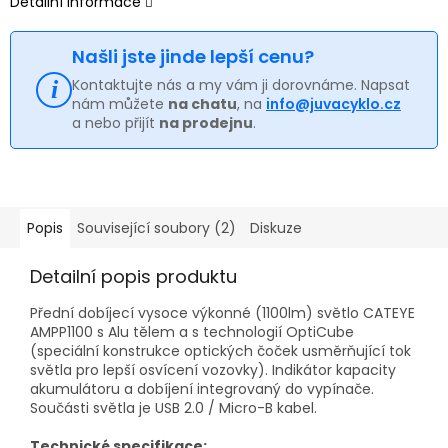
Detailní informace
Našli jste jinde lepší cenu?
Kontaktujte nás a my vám ji dorovnáme. Napsat
nám můžete
na chatu
, na
info@juvacyklo.cz
a nebo přijít
na prodejnu
.
Popis
Související soubory (2)
Diskuze
Detailní popis produktu
Přední dobíjecí vysoce výkonné (1100lm) světlo CATEYE
AMPP1100 s Alu tělem a s technologií OptiCube
(speciální konstrukce optických čoček usměrňující tok
světla pro lepší osvícení vozovky). Indikátor kapacity
akumulátoru a dobíjení integrovaný do vypínače.
Součásti světla je USB 2.0 / Micro-B kabel.
Technické specifikace: