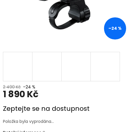
–24 %
2 490 Kč
–24 %
1 890 Kč
Měrná
Zeptejte se na dostupnost
cena:
Položka byla vyprodána…