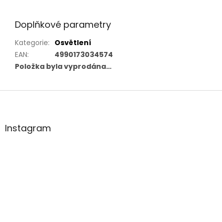
Doplňkové parametry
Kategorie
:
Osvětlení
EAN
:
4990173034574
Položka byla vyprodána…
Z
á
p
a
Instagram
t
í