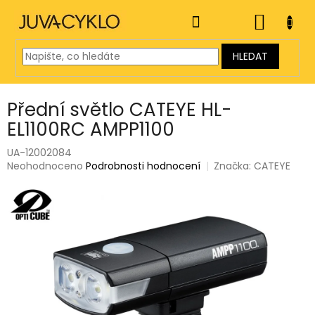
Přejít
na
NÁKUP
obsah
KOŠÍK
HLEDAT
Přední světlo CATEYE HL-
EL1100RC AMPP1100
UA-12002084
Průměrné
Neohodnoceno
Podrobnosti hodnocení
Značka:
CATEYE
hodnocení
produktu
je
0,0
z
5
hvězdiček.