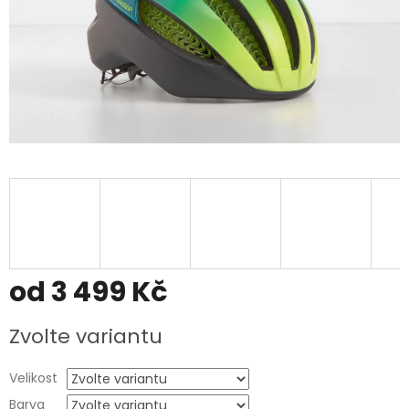
od
3 499 Kč
Měrná
Zvolte variantu
cena:
Velikost
Barva