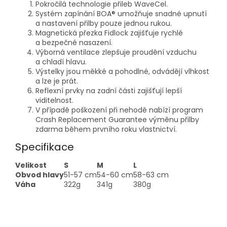
Pokročilá technologie přileb WaveCel.
Systém zapínání BOA® umožňuje snadné upnutí
a nastavení přilby pouze jednou rukou.
Magnetická přezka Fidlock zajišťuje rychlé
a bezpečné nasazení.
Výborná ventilace zlepšuje proudění vzduchu
a chladí hlavu.
Výstelky jsou měkké a pohodlné, odvádějí vlhkost
a lze je prát.
Reflexní prvky na zadní části zajišťují lepší
viditelnost.
V případě poškození při nehodě nabízí program
Crash Replacement Guarantee výměnu přilby
zdarma během prvního roku vlastnictví.
Specifikace
Velikost
S
M
L
Obvod hlavy
51-57 cm
54-60 cm
58-63 cm
Váha
322g
341g
380g