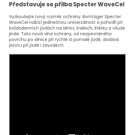
Představuje se přilba Specter WaveCel
Vyzkoušejte nový rozměr ochrany. Bontrager Specter
WaveCel nabízí jedinečnou univerzálnost a pohodlí při
každodenních jízdách na silnici, trailech, štěrku a všude
jinde. Tato nová vlna ochrany, od nezpevněného
povrchu po silnice při rychlé či pomalé jízdě, dodává
jistotu při jízdě i závodech.