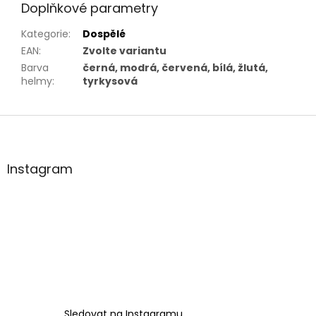
Doplňkové parametry
Kategorie
:
Dospělé
EAN
:
Zvolte variantu
Barva
černá, modrá, červená, bílá, žlutá,
helmy
:
tyrkysová
Z
á
p
a
Instagram
t
í
Sledovat na Instagramu