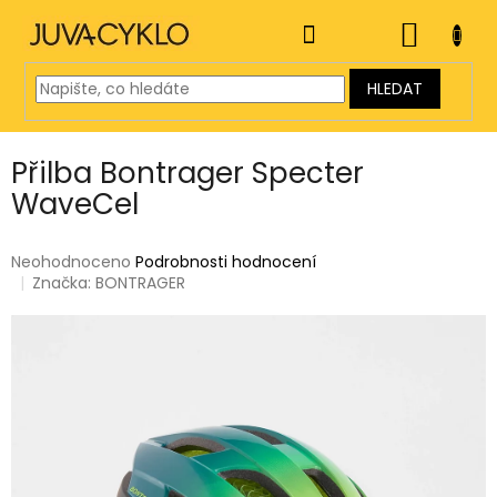
Přejít
na
NÁKUP
obsah
KOŠÍK
HLEDAT
Přilba Bontrager Specter
WaveCel
Průměrné
Neohodnoceno
Podrobnosti hodnocení
hodnocení
Značka:
BONTRAGER
produktu
je
0,0
z
5
hvězdiček.